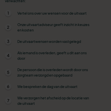
verwachten:
1
Vertel ons over uw wensen voor de uitvaart
Onze uitvaartadviseur geeft inzicht in keuzes
2
en kosten
3
De uitvaartwensen worden vastgelegd
Als iemand is overleden, geeft u dit aan ons
4
door
De persoon die is overleden wordt door ons
5
zorgteam verzorgd en opgebaard
6
We bespreken de dag van de uitvaart
We verzorgen het afscheid op de locatie van
7
de uitvaart