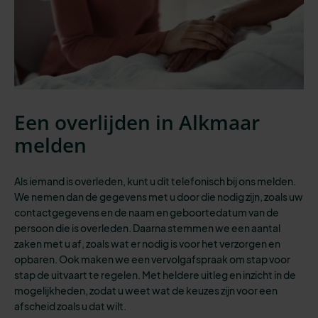
Een overlijden in Alkmaar
melden
Als iemand is overleden, kunt u dit telefonisch bij ons melden.
We nemen dan de gegevens met u door die nodig zijn, zoals uw
contactgegevens en de naam en geboortedatum van de
persoon die is overleden. Daarna stemmen we een aantal
zaken met u af, zoals wat er nodig is voor het verzorgen en
opbaren. Ook maken we een vervolgafspraak om stap voor
stap de uitvaart te regelen. Met heldere uitleg en inzicht in de
mogelijkheden, zodat u weet wat de keuzes zijn voor een
afscheid zoals u dat wilt.