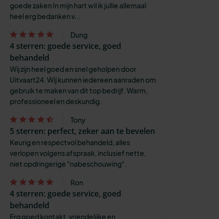
goede zaken In mijn hart wil ik jullie allemaal
heel erg bedanken v...
Dung
4 sterren: goede service, goed
behandeld
Wij zijn heel goed en snel geholpen door
Uitvaart24. Wij kunnen iedereen aanraden om
gebruik te maken van dit top bedrijf. Warm,
professioneel en deskundig.
Tony
5 sterren: perfect, zeker aan te bevelen
Keurig en respectvol behandeld, alles
verlopen volgens afspraak, inclusief nette,
niet opdringerige "nabeschouwing".
Ron
4 sterren: goede service, goed
behandeld
Erg goed kontakt, vriendelijke en