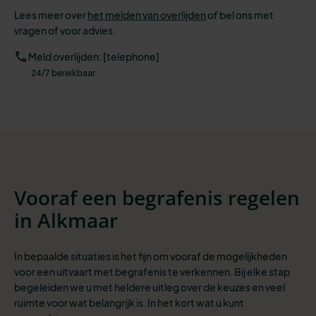
Lees meer over
het melden van overlijden
of bel ons met
vragen of voor advies.
Meld overlijden: [telephone]
24/7 bereikbaar
Vooraf een begrafenis regelen
in Alkmaar
In bepaalde situaties is het fijn om vooraf de mogelijkheden
voor een uitvaart met begrafenis te verkennen. Bij elke stap
begeleiden we u met heldere uitleg over de keuzes en veel
ruimte voor wat belangrijk is. In het kort wat u kunt