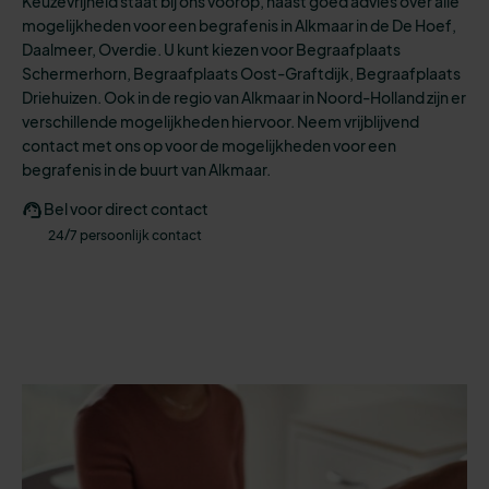
Keuzevrijheid staat bij ons voorop, naast goed advies over alle
mogelijkheden
voor een
begrafenis
in Alkmaar in de De Hoef,
Daalmeer, Overdie.
U kunt kiezen voo
r
Begraafplaats
Schermerhorn, Begraafplaats Oost-Graftdijk, Begraafplaats
Driehuizen.
Ook in de regio van Alkmaar in Noord-Holland zijn er
verschillende mogelijkheden hiervoor. N
eem vrijblijvend
contact met ons op voor de mogelijkheden voor een
begrafenis in de buurt van Alkmaar.
Bel voor direct contact
24/7 persoonlijk contact