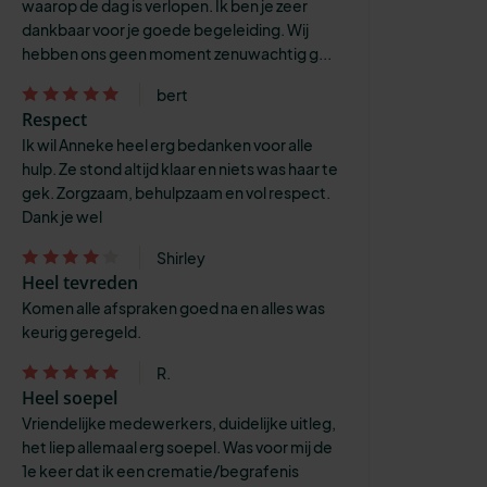
waarop de dag is verlopen. Ik ben je zeer
dankbaar voor je goede begeleiding. Wij
hebben ons geen moment zenuwachtig g...
bert
Respect
Ik wil Anneke heel erg bedanken voor alle
hulp. Ze stond altijd klaar en niets was haar te
gek. Zorgzaam, behulpzaam en vol respect.
Dank je wel
Shirley
Heel tevreden
Komen alle afspraken goed na en alles was
keurig geregeld.
R.
Heel soepel
Vriendelijke medewerkers, duidelijke uitleg,
het liep allemaal erg soepel. Was voor mij de
1e keer dat ik een crematie/begrafenis