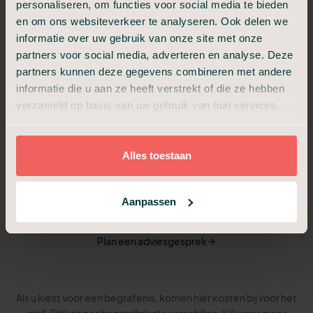
personaliseren, om functies voor social media te bieden
en om ons websiteverkeer te analyseren. Ook delen we
Van a tot z verzorgd, met samenzijn en condoleance.
informatie over uw gebruik van onze site met onze
€ 3.499,-
partners voor social media, adverteren en analyse. Deze
partners kunnen deze gegevens combineren met andere
Vanaf
informatie die u aan ze heeft verstrekt of die ze hebben
verzameld op basis van uw gebruik van hun services.
Alles van Compact, plus:
Ondersteuning uitvaartverzorger
Begeleiding afscheidsdienst (30 min)
Alles toestaan
Begeleiding samenzijn en condoleance (30 min)
Hulp voor draaiboek, beeld en geluid
Hulp bij de rouwkaart
Aanpassen
Plan een adviesgesprek
Als u kiest voor een begrafenis, komen hier kosten bij voor het