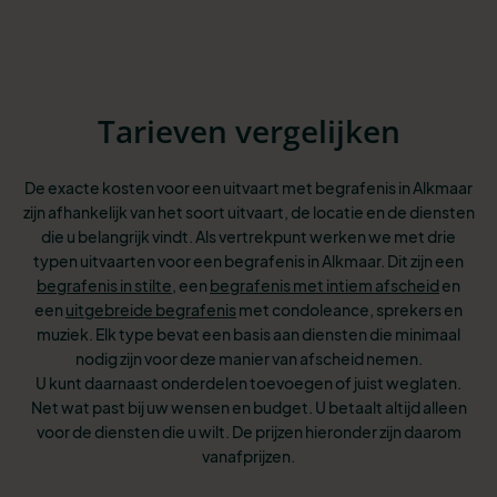
Tarieven vergelijken
De exacte kosten voor een uitvaart met begrafenis in Alkmaar
zijn afhankelijk van het soort uitvaart, de locatie en de diensten
die u belangrijk vindt. Als vertrekpunt werken we met drie
typen uitvaarten voor een begrafenis in Alkmaar. Dit
zijn een
begrafenis in stilte
, een
begrafenis met intiem afscheid
en
een
uitgebreide begrafenis
met condoleance, sprekers en
muziek. Elk type bevat een basis aan
diensten die minimaal
nodig zijn voor deze manier van afscheid nemen.
U kunt
daarnaast onderdelen toevoegen of juist weglaten.
Net wat past bij uw wensen
en budget. U betaalt altijd alleen
voor de diensten die u wilt. De prijzen hieronder zijn daarom
vanafprijzen.