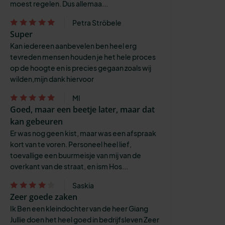
moest regelen. Dus allemaa...
Petra Ströbele
Super
Kan iedereen aanbevelen ben heel erg
tevreden mensen houden je het hele proces
op de hoogte en is precies gegaan zoals wij
wilden,mijn dank hiervoor
Ml
Goed, maar een beetje later, maar dat
kan gebeuren
Er was nog geen kist, maar was een afspraak
kort van te voren. Personeel heel lief,
toevallige een buurmeisje van mij van de
overkant van de straat, en ism Hos...
Saskia
Zeer goede zaken
Ik Ben een kleindochter van de heer Giang
Jullie doen het heel goed in bedrijfsleven Zeer