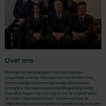
Over ons
Wij vinden dat een waardig afscheid voor iedereen
toegankelijk moet zijn.
We begeleiden
met heldere uitleg,
hanteren eerlijke tarieven en geven
alle
ruimte aan wat
belangrijk is. We maken keuzes inzichtBegeleiding bij elke
stapelijk en leggen stap voor stap uit wat de mogelijkheden
zijn. Zodat u altijd overzicht heeft
,
precies weet wat de
volgende stap is
en kunt bepalen wat passend is bij
uw situatie