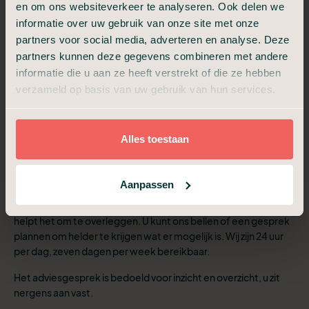
en om ons websiteverkeer te analyseren. Ook delen we
informatie over uw gebruik van onze site met onze
partners voor social media, adverteren en analyse. Deze
partners kunnen deze gegevens combineren met andere
informatie die u aan ze heeft verstrekt of die ze hebben
verzameld op basis van uw gebruik van hun services.
Alles toestaan
Vrijblijvend adviesgesprek
Aanpassen
Of u nu in grote lijnen een idee heeft of juist veel vragen. Soms
helpt het om te overleggen. U kunt ons bellen of een gesprek
plannen om helder te krijgen wat er mogelijk is. Wij zijn 24 uur
per dag, zeven dagen per week bereikbaar.
Het adviesgesprek is bedoeld voor inzicht en overzicht, u zit
nergens aan vast.