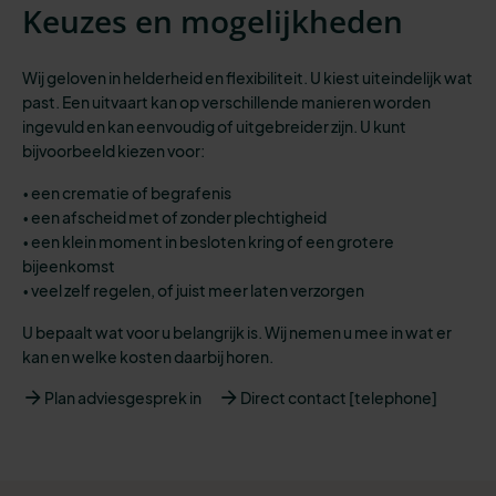
Keuzes en mogelijkheden
Wij geloven in helderheid en flexibiliteit. U kiest uiteindelijk wat
past. Een uitvaart kan op verschillende manieren worden
ingevuld en kan eenvoudig of uitgebreider zijn. U kunt
bijvoorbeeld kiezen voor:
• een crematie of begrafenis
• een afscheid met of zonder plechtigheid
• een klein moment in besloten kring of een grotere
bijeenkomst
• veel zelf regelen, of juist meer laten verzorgen
U bepaalt wat voor u belangrijk is. Wij nemen u mee in wat er
kan en welke kosten daarbij horen.
Plan adviesgesprek in
Direct contact [telephone]