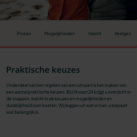
Proces
Mogelijkheden
Inzicht
Veelgestel
Praktische keuzes
Onderdeel van het regelen van een uitvaart is het maken van
een aantal praktische keuzes. Bij Uitvaart24 krijgt u overzicht in
de stappen, inzicht in de keuzes en mogelijkheden en
duidelijkheid over kosten. Wij leggen uit wat er kan, u bepaalt
wat belangrijk is.