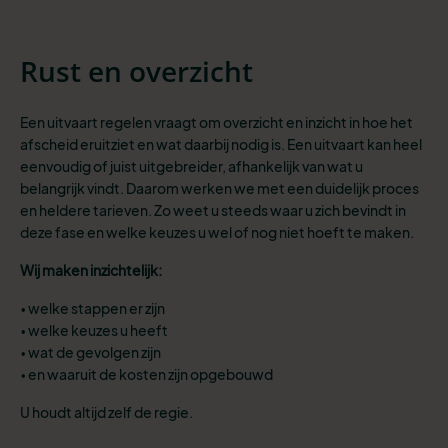
Rust en overzicht
Een uitvaart regelen vraagt om overzicht en inzicht in hoe het
afscheid eruitziet en wat daarbij nodig is. Een uitvaart kan heel
eenvoudig of juist uitgebreider, afhankelijk van wat u
belangrijk vindt. Daarom werken we met een duidelijk proces
en heldere tarieven. Zo weet u steeds waar u zich bevindt in
deze fase en welke keuzes u wel of nog niet hoeft te maken.
Wij maken inzichtelijk:
• welke stappen er zijn
• welke keuzes u heeft
• wat de gevolgen zijn
• en waaruit de kosten zijn opgebouwd
U houdt altijd zelf de regie.