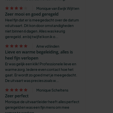
Monique van Ewijk Wijtten
Zeer mooi en goed geregeld
Heel fijn dat er is meegedacht over de datum
vd uitvaart. Dit kon door omstandigheden
niet binnen 6 dagen. Alles was keurig
geregeld..en bij twijfel kon ik o...
Ame vd linden
Lieve en warme begeleiding, alles is
heel fijn verlopen
Er was gelijk een klik! Professionele lieve en
warme zorg. Iedere even contact hoe het
gaat. Er wordt zo goed met je meegedacht.
De uitvaart was precies zoals w...
Monique Scheltens
Zeer perfect
Monique de uitvaartleider heeft alles perfect
geregeld en was een fijn mens om mee
samen te werken.