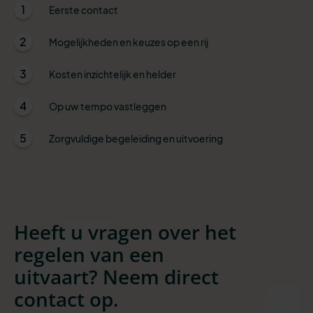
1
Eerste contact
2
Mogelijkheden en keuzes op een rij
3
Kosten inzichtelijk en helder
4
Op uw tempo vastleggen
5
Zorgvuldige begeleiding en uitvoering
Heeft u vragen over het
regelen van een
uitvaart? Neem direct
contact op.