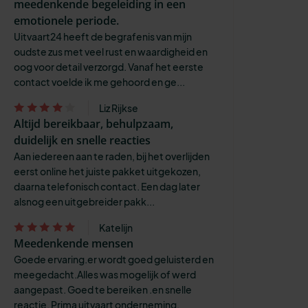
meedenkende begeleiding in een
emotionele periode.
Uitvaart24 heeft de begrafenis van mijn
oudste zus met veel rust en waardigheid en
oog voor detail verzorgd. Vanaf het eerste
contact voelde ik me gehoord en ge...
Liz Rijkse
Altijd bereikbaar, behulpzaam,
duidelijk en snelle reacties
Aan iedereen aan te raden, bij het overlijden
eerst online het juiste pakket uitgekozen,
daarna telefonisch contact. Een dag later
alsnog een uitgebreider pakk...
Katelijn
Meedenkende mensen
Goede ervaring.er wordt goed geluisterd en
meegedacht.Alles was mogelijk of werd
aangepast. Goed te bereiken .en snelle
reactie. Prima uitvaart onderneming.