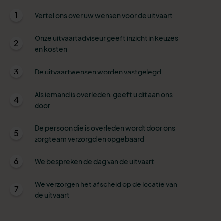
1
Vertel ons over uw wensen voor de uitvaart
Onze uitvaartadviseur geeft inzicht in keuzes
2
en kosten
3
De uitvaartwensen worden vastgelegd
Als iemand is overleden, geeft u dit aan ons
4
door
De persoon die is overleden wordt door ons
5
zorgteam verzorgd en opgebaard
6
We bespreken de dag van de uitvaart
We verzorgen het afscheid op de locatie van
7
de uitvaart