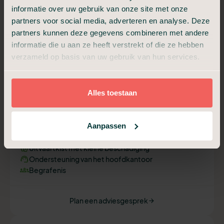
informatie over uw gebruik van onze site met onze
partners voor social media, adverteren en analyse. Deze
Begrafenis in Stilte
partners kunnen deze gegevens combineren met andere
informatie die u aan ze heeft verstrekt of die ze hebben
Niet meer dan nodig, niet minder dan waardig.
verzameld op basis van uw gebruik van hun services.
€ 1.649,-
Vanaf
Alles toestaan
Aannemen en regelen van de uitvaart
Aanpassen
Overbrengen en bewaring
Technische verzorging
Uitvaartkist met kleine beschadiging
Ondersteuning van het hoofdkantoor
Begrafenis
Plan een adviesgesprek