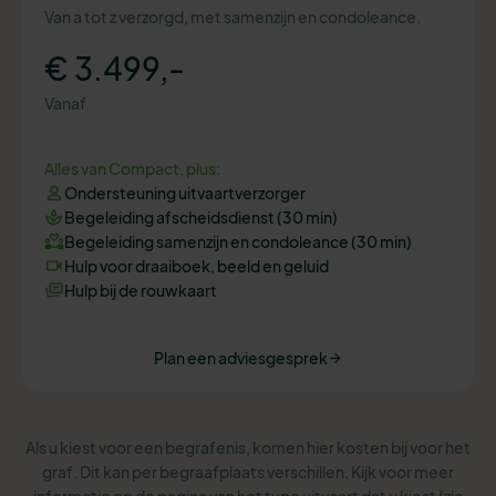
Van a tot z verzorgd, met samenzijn en condoleance.
€ 3.499,-
Vanaf
Alles van Compact, plus:
Ondersteuning uitvaartverzorger
Begeleiding afscheidsdienst (30 min)
Begeleiding samenzijn en condoleance (30 min)
Hulp voor draaiboek, beeld en geluid
Hulp bij de rouwkaart
Plan een adviesgesprek
Als u kiest voor een begrafenis, komen hier kosten bij voor het
graf. Dit kan per begraafplaats verschillen. Kijk voor meer