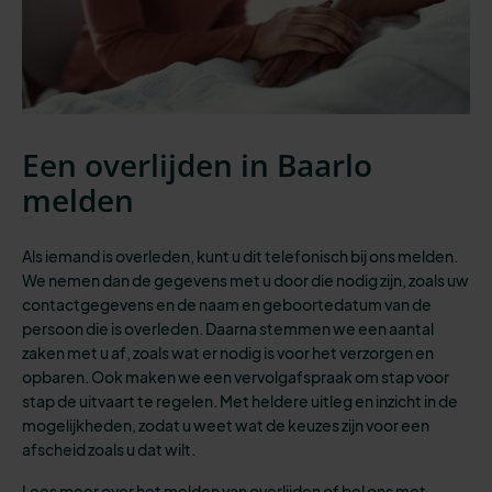
Een overlijden in Baarlo
melden
Als iemand is overleden, kunt u dit telefonisch bij ons melden.
We nemen dan de gegevens met u door die nodig zijn, zoals uw
contactgegevens en de naam en geboortedatum van de
persoon die is overleden. Daarna stemmen we een aantal
zaken met u af, zoals wat er nodig is voor het verzorgen en
opbaren. Ook maken we een vervolgafspraak om stap voor
stap de uitvaart te regelen. Met heldere uitleg en inzicht in de
mogelijkheden, zodat u weet wat de keuzes zijn voor een
afscheid zoals u dat wilt.
Lees meer over
het melden van overlijden
of bel ons met