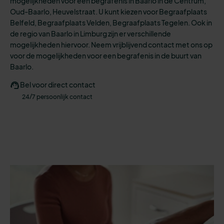
mogelijkheden
voor een
begrafenis
in Baarlo in de Centrum,
Oud-Baarlo, Heuvelstraat.
U kunt kiezen voo
r
Begraafplaats
Belfeld, Begraafplaats Velden, Begraafplaats Tegelen.
Ook in
de regio van Baarlo in Limburg zijn er verschillende
mogelijkheden hiervoor. N
eem vrijblijvend contact met ons op
voor de mogelijkheden voor een begrafenis in de buurt van
Baarlo.
Bel voor direct contact
24/7 persoonlijk contact