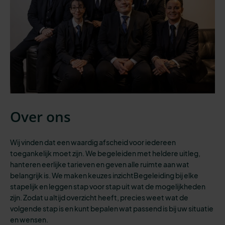
Over ons
Wij vinden dat een waardig afscheid voor iedereen
toegankelijk moet zijn.
We begeleiden
met heldere uitleg,
hanteren eerlijke tarieven en geven
alle
ruimte aan wat
belangrijk is. We maken keuzes inzichtBegeleiding bij elke
stapelijk en leggen stap voor stap uit wat de mogelijkheden
zijn. Zodat u altijd overzicht heeft
,
precies weet wat de
volgende stap is
en kunt bepalen wat passend is bij
uw situatie
en
wensen
.