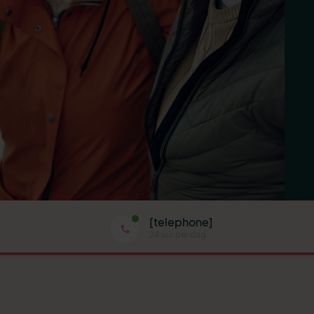
[telephone]
24 uur per dag