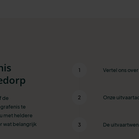
nis
1
Vertel ons ove
edorp
2
Onze uitvaartad
f de
grafenis te
 u met heldere
r wat belangrijk
3
De uitvaartwe