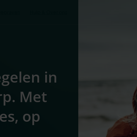
Begraven
Hulp & Over ons
egelen in
p. Met
es, op