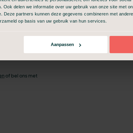
n de naam en
. Ook delen we informatie over uw gebruik van onze site met on
verleden.
e. Deze partners kunnen deze gegevens combineren met andere i
 u af, zoals wat
erzameld op basis van uw gebruik van hun services.
ren. Ook maken
p de uitvaart te
 de
Aanpassen
zes zijn voor een
en
of bel ons met