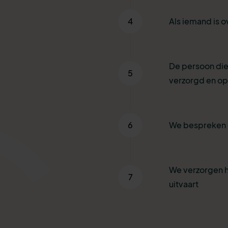
4
Als iemand is o
De persoon die
5
verzorgd en o
6
We bespreken 
We verzorgen h
7
uitvaart