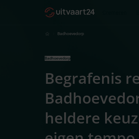
Cremeren
Badhoevedorp
Badhoevedorp
Begrafenis r
Badhoevedor
heldere keuz
eigen tempo