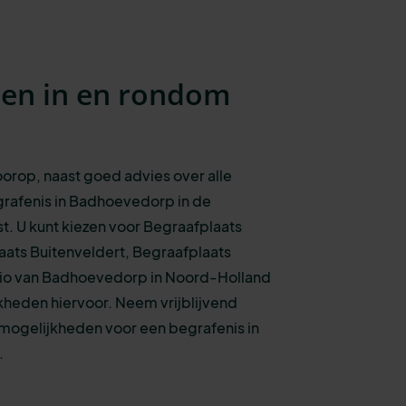
sen in en rondom
voorop, naast goed advies over alle
rafenis
in Badhoevedorp in de
t.
U kunt kiezen voo
r
Begraafplaats
ats Buitenveldert, Begraafplaats
gio van Badhoevedorp in Noord-Holland
jkheden hiervoor. N
eem vrijblijvend
mogelijkheden voor een begrafenis in
.