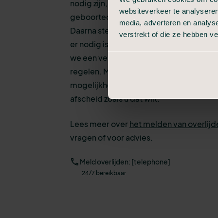
nodig zijn, zoals uw contactgegevens e
websiteverkeer te analyseren
geboortedatum van de persoon die is o
media, adverteren en analys
Daarna stemmen we een aantal zaken met
verstrekt of die ze hebben v
er nodig is voor het verzorgen en opba
we een vervolgafspraak om stap voor sta
regelen. Met heldere uitleg en inzicht in
mogelijkheden, zodat u weet wat de keu
afscheid zoals u dat wilt.
Lees meer over
het melden van overlijd
vragen of voor advies.
Meld overlijden: [telephone]
24/7 bereikbaar