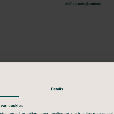
24/7 persoonlijk contact
den
Details
onisch bij ons
 van cookies
t u door die
ent en advertenties te personaliseren, om functies voor social