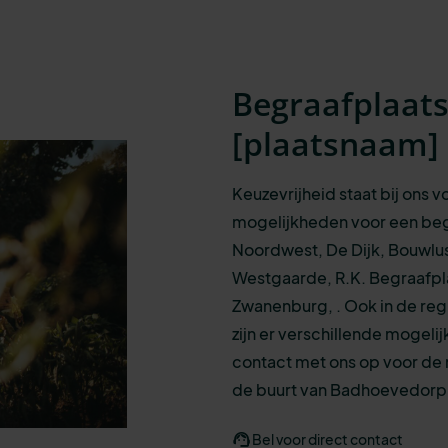
Begraafplaat
[
plaatsnaam
]
Keuzevrijheid staat bij ons 
mogelijkheden
voor een
beg
Noordwest, De Dijk, Bouwlus
Westgaarde, R.K. Begraafpla
Zwanenburg, .
Ook in de re
zijn er verschillende mogeli
contact met ons op voor de 
de buurt van Badhoevedorp
Bel voor direct contact