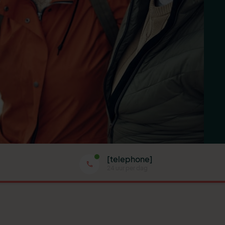
[telephone]
24 uur per dag