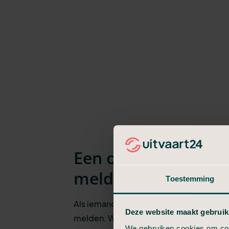
Een overlijden in Bo
melden
Toestemming
Als iemand is overleden, kunt u dit telef
Deze website maakt gebruik
melden. We nemen dan de gegevens me
We gebruiken cookies om cont