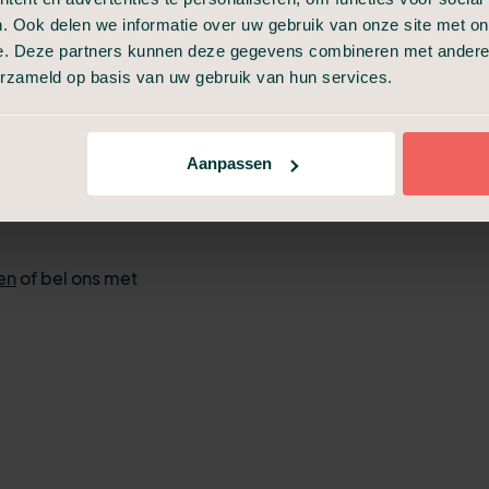
n de naam en
. Ook delen we informatie over uw gebruik van onze site met on
verleden.
e. Deze partners kunnen deze gegevens combineren met andere i
 u af, zoals wat
erzameld op basis van uw gebruik van hun services.
ren. Ook maken
p de uitvaart te
 de
Aanpassen
zes zijn voor een
en
of bel ons met