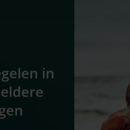
Begraven
Hulp & Over ons
egelen in
heldere
igen