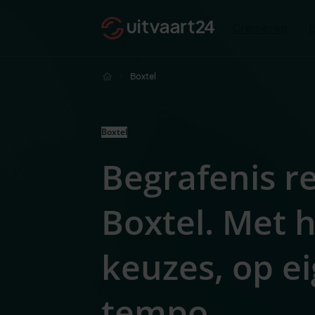
Cremeren
Boxtel
Boxtel
Begrafenis r
Boxtel. Met 
keuzes, op e
tempo