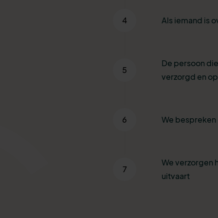
4
Als iemand is o
De persoon die
5
verzorgd en o
6
We bespreken 
We verzorgen h
7
uitvaart