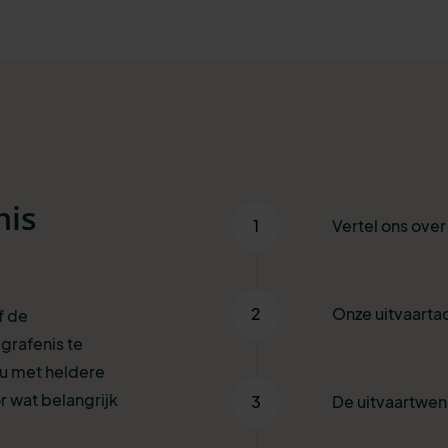
nis
1
Vertel ons ove
2
Onze uitvaartad
f de
grafenis te
 u met heldere
r wat belangrijk
3
De uitvaartwe