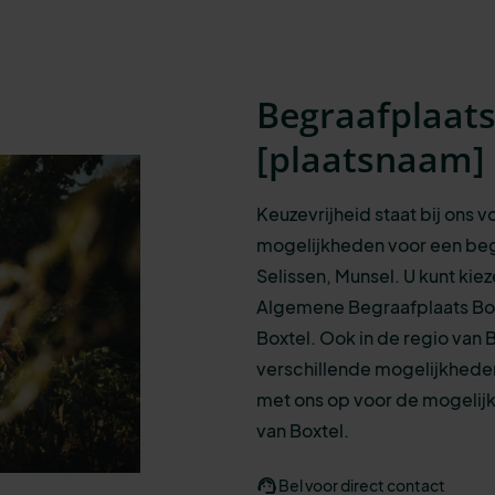
Begraafplaat
[
plaatsnaam
]
Keuzevrijheid staat bij ons 
mogelijkheden
voor een
beg
Selissen, Munsel.
U kunt kie
Algemene Begraafplaats Box
Boxtel.
Ook in de regio van B
verschillende mogelijkheden
met ons op voor de mogelijk
van Boxtel.
Bel voor direct contact