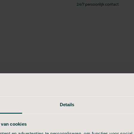
24/7 persoonlijk contact
xtel
Details
onisch bij ons
 van cookies
t u door die
ent en advertenties te personaliseren, om functies voor social