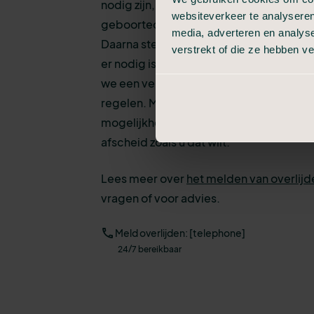
nodig zijn, zoals uw contactgegevens e
websiteverkeer te analyseren
geboortedatum van de persoon die is o
media, adverteren en analys
Daarna stemmen we een aantal zaken met
verstrekt of die ze hebben v
er nodig is voor het verzorgen en opba
we een vervolgafspraak om stap voor sta
regelen. Met heldere uitleg en inzicht in
mogelijkheden, zodat u weet wat de keu
afscheid zoals u dat wilt.
Lees meer over
het melden van overlijd
vragen of voor advies.
Meld overlijden: [telephone]
24/7 bereikbaar