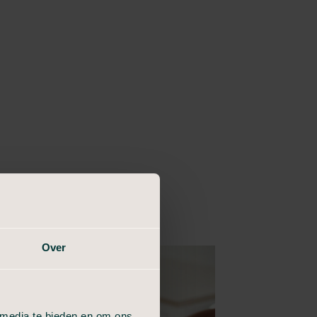
Over
 media te bieden en om ons