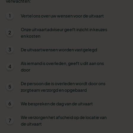
verwachten:
1
Vertel ons over uw wensen voor de uitvaart
Onze uitvaartadviseur geeft inzicht in keuzes
2
en kosten
3
De uitvaartwensen worden vastgelegd
Als iemand is overleden, geeft u dit aan ons
4
door
De persoon die is overleden wordt door ons
5
zorgteam verzorgd en opgebaard
6
We bespreken de dag van de uitvaart
We verzorgen het afscheid op de locatie van
7
de uitvaart