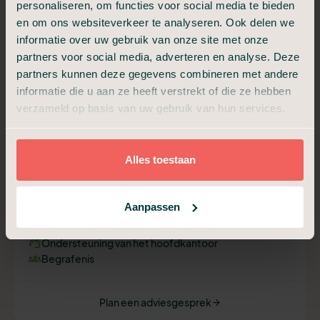
personaliseren, om functies voor social media te bieden
en om ons websiteverkeer te analyseren. Ook delen we
informatie over uw gebruik van onze site met onze
Begrafenis in Stilte
partners voor social media, adverteren en analyse. Deze
partners kunnen deze gegevens combineren met andere
Niet meer dan nodig, niet minder dan waardig.
informatie die u aan ze heeft verstrekt of die ze hebben
verzameld op basis van uw gebruik van hun services.
€ 1.649,-
Vanaf
Alles toestaan
Aannemen en regelen van de uitvaart
Overbrengen en bewaring
Aanpassen
Technische verzorging
Uitvaartkist met kleine beschadiging
Ondersteuning van het hoofdkantoor
Begrafenis
Plan een adviesgesprek