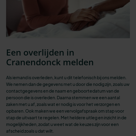
Een overlijden in
Cranendonck melden
Als iemand is overleden, kunt u dit telefonisch bij ons melden.
We nemen dan de gegevens met u door die nodig zijn, zoals uw
contactgegevens en de naam en geboortedatum van de
persoon die is overleden. Daarna stemmen we een aantal
zaken met u af, zoals wat er nodig is voor het verzorgen en
opbaren. Ook maken we een vervolgafspraak om stap voor
stap de uitvaart te regelen. Met heldere uitleg en inzicht in de
mogelijkheden, zodat u weet wat de keuzes zijn voor een
afscheid zoals u dat wilt.