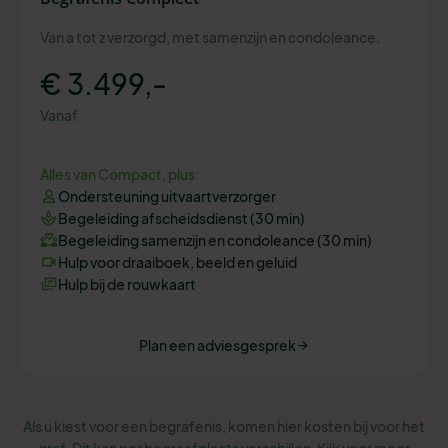
Van a tot z verzorgd, met samenzijn en condoleance.
€ 3.499,-
Vanaf
Alles van Compact, plus:
Ondersteuning uitvaartverzorger
Begeleiding afscheidsdienst (30 min)
Begeleiding samenzijn en condoleance (30 min)
Hulp voor draaiboek, beeld en geluid
Hulp bij de rouwkaart
Plan een adviesgesprek
Als u kiest voor een begrafenis, komen hier kosten bij voor het