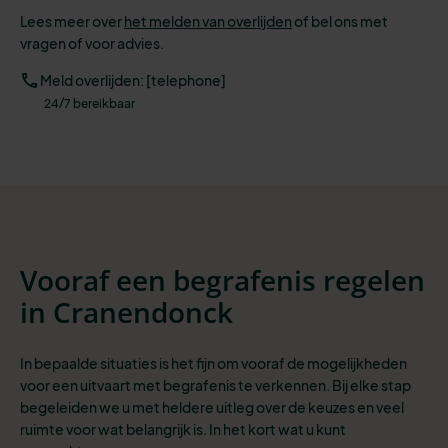
Lees meer over
het melden van overlijden
of bel ons met
vragen of voor advies.
Meld overlijden: [telephone]
24/7 bereikbaar
Vooraf een begrafenis regelen
in Cranendonck
In bepaalde situaties is het fijn om vooraf de mogelijkheden
voor een uitvaart met begrafenis te verkennen. Bij elke stap
begeleiden we u met heldere uitleg over de keuzes en veel
ruimte voor wat belangrijk is. In het kort wat u kunt