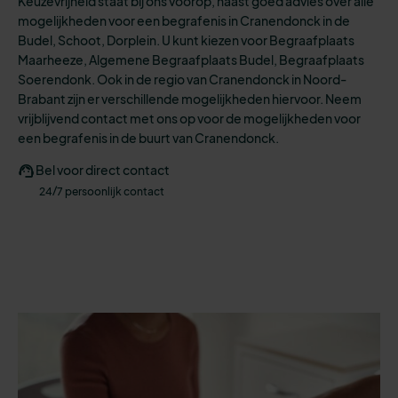
Keuzevrijheid staat bij ons voorop, naast goed advies over alle
mogelijkheden
voor een
begrafenis
in Cranendonck in de
Budel, Schoot, Dorplein.
U kunt kiezen voo
r
Begraafplaats
Maarheeze, Algemene Begraafplaats Budel, Begraafplaats
Soerendonk.
Ook in de regio van Cranendonck in Noord-
Brabant zijn er verschillende mogelijkheden hiervoor. N
eem
vrijblijvend contact met ons op voor de mogelijkheden voor
een begrafenis in de buurt van Cranendonck.
Bel voor direct contact
24/7 persoonlijk contact