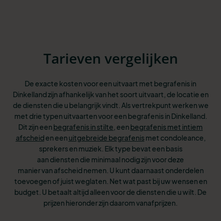
Tarieven vergelijken
De exacte kosten voor een uitvaart met begrafenis in
Dinkelland zijn afhankelijk van het soort uitvaart, de locatie en
de diensten die u belangrijk vindt. Als vertrekpunt werken we
met drie typen uitvaarten voor een begrafenis in Dinkelland.
Dit
zijn een
begrafenis in stilte
, een
begrafenis met intiem
afscheid
en een
uitgebreide begrafenis
met condoleance,
sprekers en muziek. Elk type bevat een basis
aan
diensten die minimaal nodig zijn voor deze
manier van afscheid nemen. U kunt
daarnaast onderdelen
toevoegen of juist weglaten. Net wat past bij uw wensen
en
budget. U betaalt altijd alleen voor de diensten die u wilt. De
prijzen hieronder zijn daarom vanafprijzen.