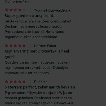
Complimenten.
Yvonne Hogt-Aalderink
Super goed en transparant.
Uitstekend organisatie. Zeer goed contact.
Denken met je mee volledig onzorgt.
Professionals tot in detail. No nonsens
organisatie. Alles is bespreekbaar. ...
Herbert Faber
Mijn ervaring met Uitvaart24 is heel
goed.
Goede ervaring mee met de crematie van
mijn moeder en ook mijn vader. Duidelijke
communicatie en respectvol.
E. Idema
5 sterren: perfect, zeker aan te bevelen
Erg tevreden. Mijn vader is op juiste Wijze en
respect geholpen. De uitvaart heeft ons als
familie erg veel steun gegeven. Uitvaart24 is