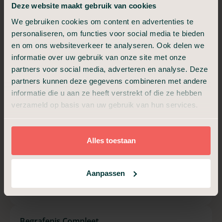
Deze website maakt gebruik van cookies
Begrafenis Compact
We gebruiken cookies om content en advertenties te
personaliseren, om functies voor social media te bieden
Voor een intiem afscheid, informeel en dichtbij.
en om ons websiteverkeer te analyseren. Ook delen we
€ 2.599,-
informatie over uw gebruik van onze site met onze
partners voor social media, adverteren en analyse. Deze
Vanaf
partners kunnen deze gegevens combineren met andere
informatie die u aan ze heeft verstrekt of die ze hebben
verzameld op basis van uw gebruik van hun services.
Alles van In Stilte, plus:
Verzorging en kleden
Uitvaartkist met eikenfolie
Telefonische bespreking uitvaart
Alles toestaan
Aangifte overlijden geregeld
Moment van afscheid (30 min)
Aanpassen
Plan een adviesgesprek
Begrafenis Compleet