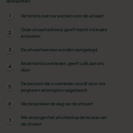
verwachten:
1
Vertel ons over uw wensen voor de uitvaart
Onze uitvaartadviseur geeft inzicht in keuzes
2
en kosten
3
De uitvaartwensen worden vastgelegd
Als iemand is overleden, geeft u dit aan ons
4
door
De persoon die is overleden wordt door ons
5
zorgteam verzorgd en opgebaard
6
We bespreken de dag van de uitvaart
We verzorgen het afscheid op de locatie van
7
de uitvaart