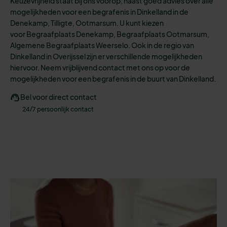
Keuzevrijheid staat bij ons voorop, naast goed advies over alle
mogelijkheden
voor een
begrafenis
in Dinkelland in de
Denekamp, Tilligte, Ootmarsum.
U kunt kiezen
voo
r
Begraafplaats Denekamp, Begraafplaats Ootmarsum,
Algemene Begraafplaats Weerselo.
Ook in de regio van
Dinkelland in Overijssel zijn er verschillende mogelijkheden
hiervoor. N
eem vrijblijvend contact met ons op voor de
mogelijkheden voor een begrafenis in de buurt van Dinkelland.
Bel voor direct contact
24/7 persoonlijk contact