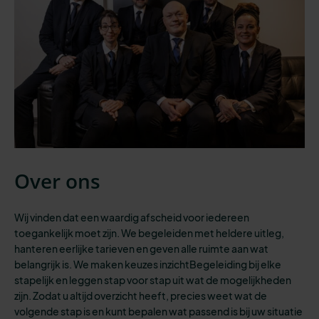
Over ons
Wij vinden dat een waardig afscheid voor iedereen
toegankelijk moet zijn.
We begeleiden
met heldere uitleg,
hanteren eerlijke tarieven en geven
alle
ruimte aan wat
belangrijk is. We maken keuzes inzichtBegeleiding bij elke
stapelijk en leggen stap voor stap uit wat de mogelijkheden
zijn. Zodat u altijd overzicht heeft
,
precies weet wat de
volgende stap is
en kunt bepalen wat passend is bij
uw situatie