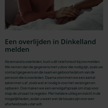
Een overlijden in Dinkelland
melden
Als iemand is overleden, kunt u dit telefonisch bij ons melden.
We nemen dan de gegevens met u door die nodig zijn, zoals uw
contactgegevens en de naam en geboortedatum van de
persoon die is overleden. Daarna stemmen we een aantal
zaken met u af, zoals wat er nodig is voor het verzorgen en
opbaren. Ook maken we een vervolgafspraak om stap voor
stap de uitvaart te regelen. Met heldere uitleg en inzicht in de
mogelijkheden, zodat u weet wat de keuzes zijn voor een
afscheid zoals u dat wilt.