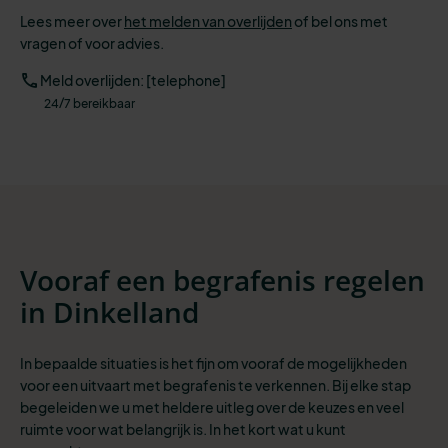
Lees meer over
het melden van overlijden
of bel ons met
vragen of voor advies.
Meld overlijden: [telephone]
24/7 bereikbaar
Vooraf een begrafenis regelen
in Dinkelland
In bepaalde situaties is het fijn om vooraf de mogelijkheden
voor een uitvaart met begrafenis te verkennen. Bij elke stap
begeleiden we u met heldere uitleg over de keuzes en veel
ruimte voor wat belangrijk is. In het kort wat u kunt