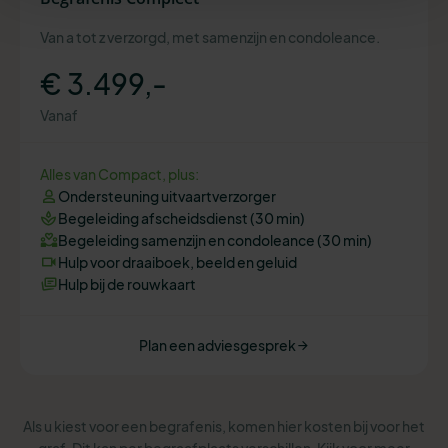
Van a tot z verzorgd, met samenzijn en condoleance.
€ 3.499,-
Vanaf
Alles van Compact, plus:
Ondersteuning uitvaartverzorger
Begeleiding afscheidsdienst (30 min)
Begeleiding samenzijn en condoleance (30 min)
Hulp voor draaiboek, beeld en geluid
Hulp bij de rouwkaart
Plan een adviesgesprek
Als u kiest voor een begrafenis, komen hier kosten bij voor het