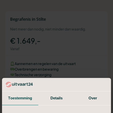
Begrafenis in Stilte
Niet meer dan nodig, niet minder dan waardig.
€ 1.649,-
Vanaf
Aannemen en regelen van de uitvaart
Overbrengen en bewaring
Technische verzorging
Uitvaartkist met kleine beschadiging
Ondersteuning van het hoofdkantoor
Begrafenis
Toestemming
Details
Over
Plan een adviesgesprek