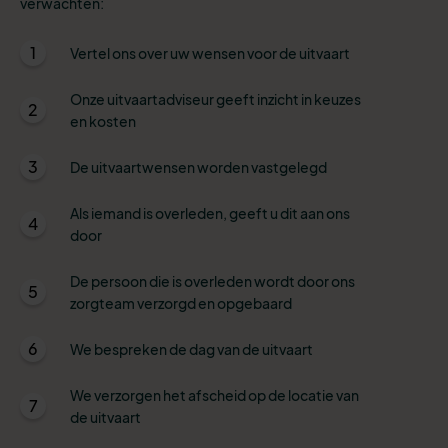
verwachten:
1
Vertel ons over uw wensen voor de uitvaart
Onze uitvaartadviseur geeft inzicht in keuzes
2
en kosten
3
De uitvaartwensen worden vastgelegd
Als iemand is overleden, geeft u dit aan ons
4
door
De persoon die is overleden wordt door ons
5
zorgteam verzorgd en opgebaard
6
We bespreken de dag van de uitvaart
We verzorgen het afscheid op de locatie van
7
de uitvaart