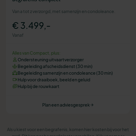
Van a tot z verzorgd, met samenzijn en condoleance.
€ 3.499,-
Vanaf
Alles van Compact, plus:
Ondersteuning uitvaartverzorger
Begeleiding afscheidsdienst (30 min)
Begeleiding samenzijn en condoleance (30 min)
Hulp voor draaiboek, beeld en geluid
Hulp bij de rouwkaart
Plan een adviesgesprek
Als u kiest voor een begrafenis, komen hier kosten bij voor het