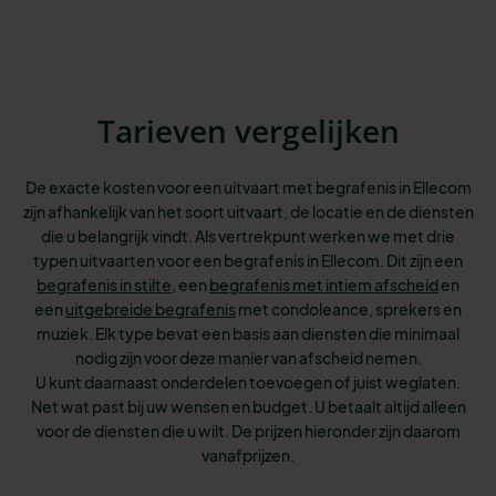
Tarieven vergelijken
De exacte kosten voor een uitvaart met begrafenis in Ellecom
zijn afhankelijk van het soort uitvaart, de locatie en de diensten
die u belangrijk vindt. Als vertrekpunt werken we met drie
typen uitvaarten voor een begrafenis in Ellecom. Dit
zijn een
begrafenis in stilte
, een
begrafenis met intiem afscheid
en
een
uitgebreide begrafenis
met condoleance, sprekers en
muziek. Elk type bevat een basis aan
diensten die minimaal
nodig zijn voor deze manier van afscheid nemen.
U kunt
daarnaast onderdelen toevoegen of juist weglaten.
Net wat past bij uw wensen
en budget. U betaalt altijd alleen
voor de diensten die u wilt. De prijzen hieronder zijn daarom
vanafprijzen.