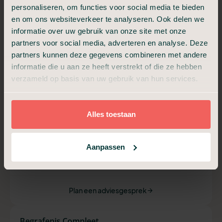
personaliseren, om functies voor social media te bieden
Begrafenis Compact
en om ons websiteverkeer te analyseren. Ook delen we
informatie over uw gebruik van onze site met onze
Voor een intiem afscheid, informeel en dichtbij.
partners voor social media, adverteren en analyse. Deze
partners kunnen deze gegevens combineren met andere
€ 2.599,-
informatie die u aan ze heeft verstrekt of die ze hebben
Vanaf
verzameld op basis van uw gebruik van hun services.
Alles van In Stilte, plus:
Alles toestaan
Verzorging en kleden
Uitvaartkist met eikenfolie
Telefonische bespreking uitvaart
Aanpassen
Aangifte overlijden geregeld
Moment van afscheid (30 min)
Plan een adviesgesprek
Begrafenis Compleet