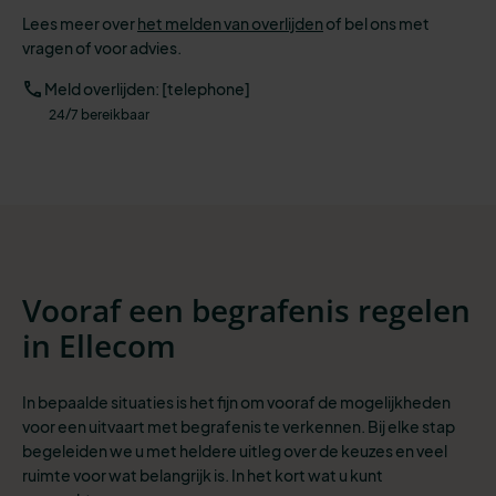
Lees meer over
het melden van overlijden
of bel ons met
vragen of voor advies.
Meld overlijden: [telephone]
24/7 bereikbaar
Vooraf een begrafenis regelen
in Ellecom
In bepaalde situaties is het fijn om vooraf de mogelijkheden
voor een uitvaart met begrafenis te verkennen. Bij elke stap
begeleiden we u met heldere uitleg over de keuzes en veel
ruimte voor wat belangrijk is. In het kort wat u kunt