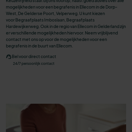
Keuzevrijheid staat bij ons voorop, naast goed advies over alle
mogelijkheden
voor een
begrafenis
in Ellecom in de Dorp-
West, De Gelderse Poort, Velperweg.
U kunt kiezen
voo
r
Begraafplaats Imboslaan, Begraafplaats
Hardewijkerweg.
Ook in de regio van Ellecom in Gelderland zijn
er verschillende mogelijkheden hiervoor. N
eem vrijblijvend
contact met ons op voor de mogelijkheden voor een
begrafenis in de buurt van Ellecom.
Bel voor direct contact
24/7 persoonlijk contact