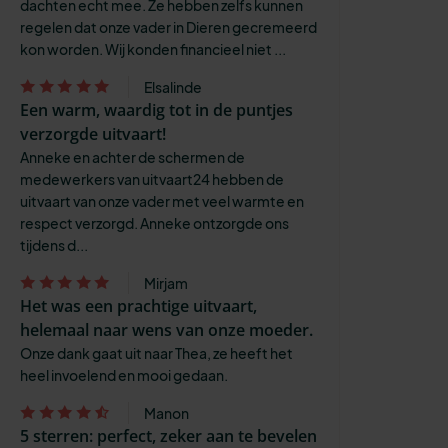
dachten echt mee. Ze hebben zelfs kunnen
regelen dat onze vader in Dieren gecremeerd
kon worden. Wij konden financieel niet ...
Elsalinde
Een warm, waardig tot in de puntjes
verzorgde uitvaart!
Anneke en achter de schermen de
medewerkers van uitvaart24 hebben de
uitvaart van onze vader met veel warmte en
respect verzorgd. Anneke ontzorgde ons
tijdens d...
Mirjam
Het was een prachtige uitvaart,
helemaal naar wens van onze moeder.
Onze dank gaat uit naar Thea, ze heeft het
heel invoelend en mooi gedaan.
Manon
5 sterren: perfect, zeker aan te bevelen