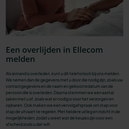
Een overlijden in Ellecom
melden
Als iemand is overleden, kunt u dit telefonisch bij ons melden.
We nemen dan de gegevens met u door die nodig zijn, zoals uw
contactgegevens en de naam en geboortedatum van de
persoon die is overleden. Daarna stemmen we een aantal
zaken met u af, zoals wat er nodig is voor het verzorgen en
opbaren. Ook maken we een vervolgafspraak om stap voor
stap de uitvaart te regelen. Met heldere uitleg en inzicht in de
mogelijkheden, zodat u weet wat de keuzes zijn voor een
afscheid zoals u dat wilt.