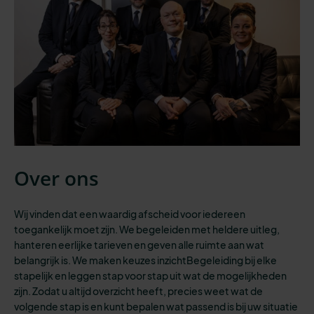
Over ons
Wij vinden dat een waardig afscheid voor iedereen
toegankelijk moet zijn.
We begeleiden
met heldere uitleg,
hanteren eerlijke tarieven en geven
alle
ruimte aan wat
belangrijk is. We maken keuzes inzichtBegeleiding bij elke
stapelijk en leggen stap voor stap uit wat de mogelijkheden
zijn. Zodat u altijd overzicht heeft
,
precies weet wat de
volgende stap is
en kunt bepalen wat passend is bij
uw situatie