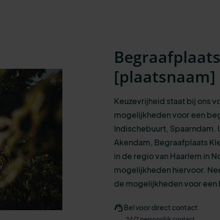
Begraafplaat
[
plaatsnaam
]
Keuzevrijheid staat bij ons 
mogelijkheden
voor een
beg
Indischebuurt, Spaarndam.
Akendam, Begraafplaats Klev
in de regio van Haarlem in N
mogelijkheden hiervoor. N
e
de mogelijkheden voor een b
Bel voor direct contact
24/7 persoonlijk contact