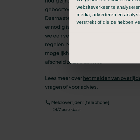
nodig zijn, zoals uw contactgegevens e
websiteverkeer te analyseren
geboortedatum van de persoon die is o
media, adverteren en analys
Daarna stemmen we een aantal zaken met
verstrekt of die ze hebben v
er nodig is voor het verzorgen en opba
we een vervolgafspraak om stap voor sta
regelen. Met heldere uitleg en inzicht in
mogelijkheden, zodat u weet wat de keu
afscheid zoals u dat wilt.
Lees meer over
het melden van overlijd
vragen of voor advies.
Meld overlijden: [telephone]
24/7 bereikbaar