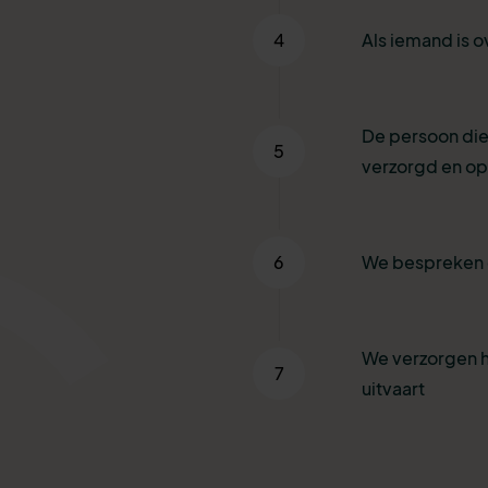
4
Als iemand is o
De persoon die
5
verzorgd en o
6
We bespreken 
We verzorgen h
7
uitvaart