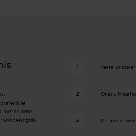
nis
1
Vertel ons ove
2
Onze uitvaartad
f de
grafenis te
 u met heldere
r wat belangrijk
3
De uitvaartwe