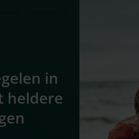
Begraven
Hulp & Over ons
egelen in
t heldere
igen