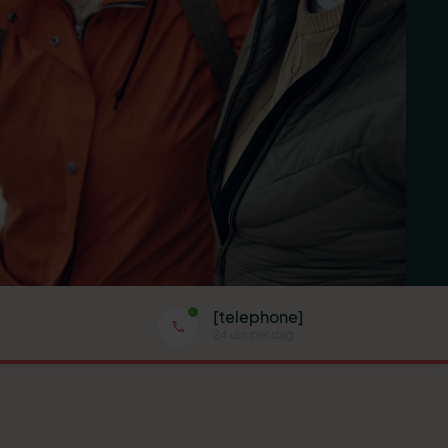
[telephone]
24 uur per dag