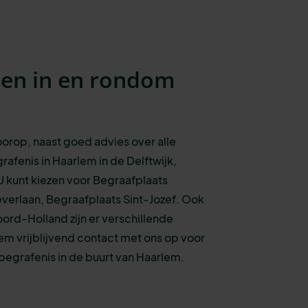
sen in en rondom
voorop, naast goed advies over alle
rafenis
in Haarlem in de Delftwijk,
U kunt kiezen voo
r
Begraafplaats
erlaan, Begraafplaats Sint-Jozef.
Ook
oord-Holland zijn er verschillende
em vrijblijvend contact met ons op voor
egrafenis in de buurt van Haarlem.