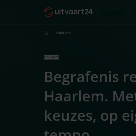
Cremeren
Haarlem
Haarlem
Begrafenis r
Haarlem. Me
keuzes, op e
tempo