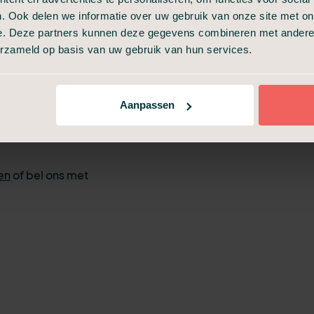
n de naam en
. Ook delen we informatie over uw gebruik van onze site met on
verleden.
e. Deze partners kunnen deze gegevens combineren met andere i
 u af, zoals wat
erzameld op basis van uw gebruik van hun services.
ren. Ook maken
p de uitvaart te
 de
Aanpassen
zes zijn voor een
en
of bel ons met