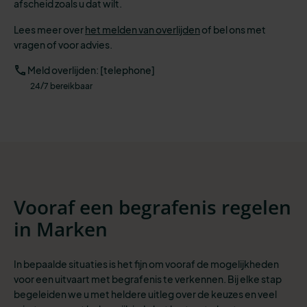
afscheid zoals u dat wilt.
Lees meer over
het melden van overlijden
of bel ons met
vragen of voor advies.
Meld overlijden: [telephone]
24/7 bereikbaar
Vooraf een begrafenis regelen
in Marken
In bepaalde situaties is het fijn om vooraf de mogelijkheden
voor een uitvaart met begrafenis te verkennen. Bij elke stap
begeleiden we u met heldere uitleg over de keuzes en veel