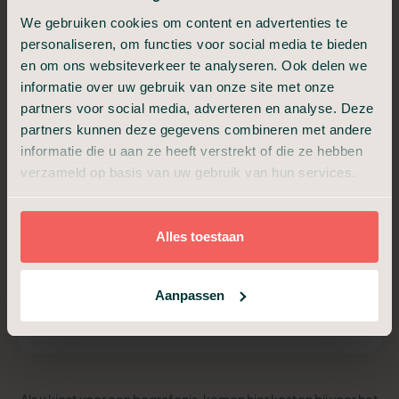
Begrafenis Compleet
We gebruiken cookies om content en advertenties te
personaliseren, om functies voor social media te bieden
Van a tot z verzorgd, met samenzijn en condoleance.
en om ons websiteverkeer te analyseren. Ook delen we
€ 3.499,-
informatie over uw gebruik van onze site met onze
partners voor social media, adverteren en analyse. Deze
Vanaf
partners kunnen deze gegevens combineren met andere
informatie die u aan ze heeft verstrekt of die ze hebben
verzameld op basis van uw gebruik van hun services.
Alles van Compact, plus:
Ondersteuning uitvaartverzorger
Begeleiding afscheidsdienst (30 min)
Begeleiding samenzijn en condoleance (30 min)
Alles toestaan
Hulp voor draaiboek, beeld en geluid
Hulp bij de rouwkaart
Aanpassen
Plan een adviesgesprek