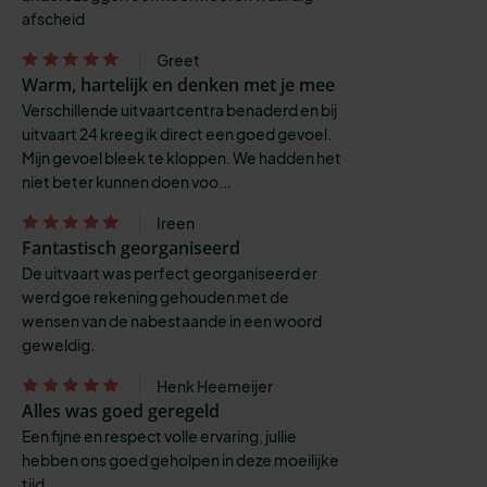
afscheid
Greet
Warm, hartelijk en denken met je mee
Verschillende uitvaartcentra benaderd en bij
uitvaart 24 kreeg ik direct een goed gevoel.
Mijn gevoel bleek te kloppen. We hadden het
niet beter kunnen doen voo...
Ireen
Fantastisch georganiseerd
De uitvaart was perfect georganiseerd er
werd goe rekening gehouden met de
wensen van de nabestaande in een woord
geweldig.
Henk Heemeijer
Alles was goed geregeld
Een fijne en respect volle ervaring, jullie
hebben ons goed geholpen in deze moeilijke
tijd.