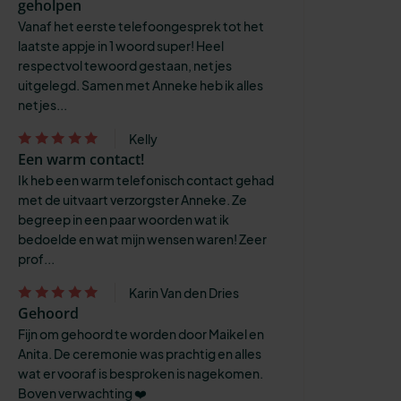
geholpen
Vanaf het eerste telefoongesprek tot het
laatste appje in 1 woord super! Heel
respectvol tewoord gestaan, netjes
uitgelegd. Samen met Anneke heb ik alles
netjes...
Kelly
Een warm contact!
Ik heb een warm telefonisch contact gehad
met de uitvaart verzorgster Anneke. Ze
begreep in een paar woorden wat ik
bedoelde en wat mijn wensen waren! Zeer
prof...
Karin Van den Dries
Gehoord
Fijn om gehoord te worden door Maikel en
Anita. De ceremonie was prachtig en alles
wat er vooraf is besproken is nagekomen.
Boven verwachting ❤️