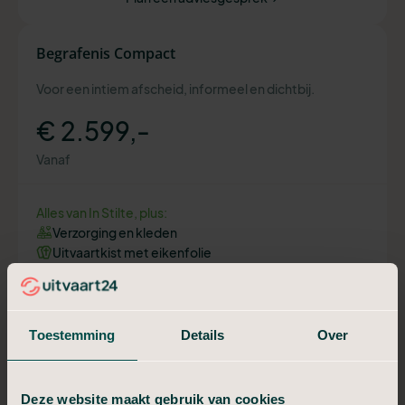
Begrafenis Compact
Voor een intiem afscheid, informeel en dichtbij.
€ 2.599,-
Vanaf
Alles van In Stilte, plus:
Verzorging en kleden
Uitvaartkist met eikenfolie
Telefonische bespreking uitvaart
Aangifte overlijden geregeld
Moment van afscheid (30 min)
Toestemming
Details
Over
Plan een adviesgesprek
Deze website maakt gebruik van cookies