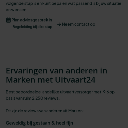
volgende stap is
en kunt bepalen wat passend is bij
uw situatie
en
wensen
.
Plan adviesgesprek in
Neem contact op
Begeleiding bij elke stap
Ervaringen van anderen in
Marken met Uitvaart24
Best beoordeelde landelijke uitvaartverzorger met: 9,6 op
basis van ruim 2.250 reviews.
Dit zijn de reviews van anderen uit Marken:
Geweldig bij gestaan & heel fijn