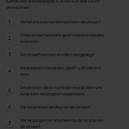
ruimte voor wat belangrijk is. In het kort wat u kunt
verwachten:
1
Vertel ons over uw wensen voor de uitvaart
Onze uitvaartadviseur geeft inzicht in keuzes
2
en kosten
3
De uitvaartwensen worden vastgelegd
Als iemand is overleden, geeft u dit aan ons
4
door
De persoon die is overleden wordt door ons
5
zorgteam verzorgd en opgebaard
6
We bespreken de dag van de uitvaart
We verzorgen het afscheid op de locatie van
7
de uitvaart