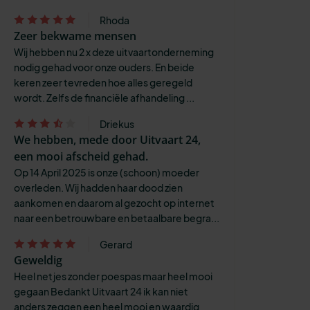
Rhoda
Zeer bekwame mensen
Wij hebben nu 2 x deze uitvaartonderneming
nodig gehad voor onze ouders. En beide
keren zeer tevreden hoe alles geregeld
wordt. Zelfs de financiële afhandeling ...
Driekus
We hebben, mede door Uitvaart 24,
een mooi afscheid gehad.
Op 14 April 2025 is onze (schoon) moeder
overleden. Wij hadden haar dood zien
aankomen en daarom al gezocht op internet
naar een betrouwbare en betaalbare begra...
Gerard
Geweldig
Heel netjes zonder poespas maar heel mooi
gegaan Bedankt Uitvaart 24 ik kan niet
anders zeggen een heel mooi en waardig