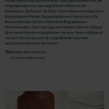
Keuzevrijheid staat bij ons voorop, naast goed advies over alle
mogelijkheden
voor een
begrafenis
in Marken in de
Havenbuurt, Kerkbuurt, De Kets.
U kunt kiezen voo
r
Algemene
Begraafplaats Marken, Begraafplaats en Crematorium De
Nieuwe Noorder, Rooms-Katholieke Begraafplaats
Monnickendam.
Ook in de regio van Marken in Noord-Holland
zijn er verschillende mogelijkheden hiervoor. N
eem vrijblijvend
contact met ons op voor de mogelijkheden voor een
begrafenis in de buurt van Marken.
Bel voor direct contact
24/7 persoonlijk contact