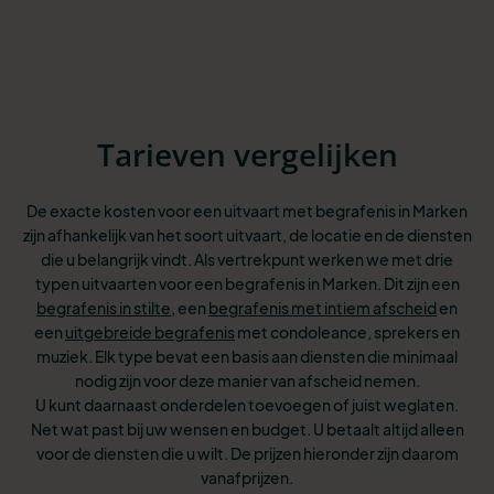
Tarieven vergelijken
De exacte kosten voor een uitvaart met begrafenis in Marken
zijn afhankelijk van het soort uitvaart, de locatie en de diensten
die u belangrijk vindt. Als vertrekpunt werken we met drie
typen uitvaarten voor een begrafenis in Marken. Dit
zijn een
begrafenis in stilte
, een
begrafenis met intiem afscheid
en
een
uitgebreide begrafenis
met condoleance, sprekers en
muziek. Elk type bevat een basis aan
diensten die minimaal
nodig zijn voor deze manier van afscheid nemen.
U kunt
daarnaast onderdelen toevoegen of juist weglaten.
Net wat past bij uw wensen
en budget. U betaalt altijd alleen
voor de diensten die u wilt. De prijzen hieronder zijn daarom
vanafprijzen.