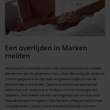
Een overlijden in Marken
melden
Als iemand is overleden, kunt u dit telefonisch bij ons melden.
We nemen dan de gegevens met u door die nodig zijn, zoals uw
contactgegevens en de naam en geboortedatum van de
persoon die is overleden. Daarna stemmen we een aantal
zaken met u af, zoals wat er nodig is voor het verzorgen en
opbaren. Ook maken we een vervolgafspraak om stap voor
stap de uitvaart te regelen. Met heldere uitleg en inzicht in de
mogelijkheden, zodat u weet wat de keuzes zijn voor een