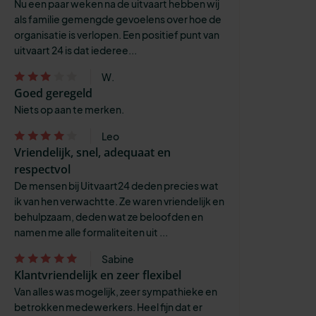
Nu een paar weken na de uitvaart hebben wij
als familie gemengde gevoelens over hoe de
organisatie is verlopen. Een positief punt van
uitvaart 24 is dat iederee...
W.
Goed geregeld
Niets op aan te merken.
Leo
Vriendelijk, snel, adequaat en
respectvol
De mensen bij Uitvaart24 deden precies wat
ik van hen verwachtte. Ze waren vriendelijk en
behulpzaam, deden wat ze beloofden en
namen me alle formaliteiten uit ...
Sabine
Klantvriendelijk en zeer flexibel
Van alles was mogelijk, zeer sympathieke en
betrokken medewerkers. Heel fijn dat er