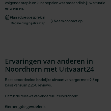
volgende stap is
en kunt bepalen wat passend is bij
uw situatie
en
wensen
.
Plan adviesgesprek in
Neem contact op
Begeleiding bij elke stap
Ervaringen van anderen in
Noordhorn met Uitvaart24
Best beoordeelde landelijke uitvaartverzorger met: 9,6 op
basis van ruim 2.250 reviews.
Dit zijn de reviews van anderen uit Noordhorn:
Gemengde gevoelens