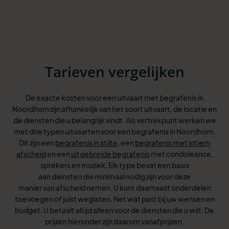
Tarieven vergelijken
De exacte kosten voor een uitvaart met begrafenis in
Noordhorn zijn afhankelijk van het soort uitvaart, de locatie en
de diensten die u belangrijk vindt. Als vertrekpunt werken we
met drie typen uitvaarten voor een begrafenis in Noordhorn.
Dit
zijn een
begrafenis in stilte
, een
begrafenis met intiem
afscheid
en een
uitgebreide begrafenis
met condoleance,
sprekers en muziek. Elk type bevat een basis
aan
diensten die minimaal nodig zijn voor deze
manier van afscheid nemen. U kunt
daarnaast onderdelen
toevoegen of juist weglaten. Net wat past bij uw wensen
en
budget. U betaalt altijd alleen voor de diensten die u wilt. De
prijzen hieronder zijn daarom vanafprijzen.