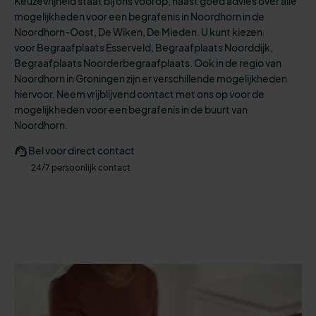
Keuzevrijheid staat bij ons voorop, naast goed advies over alle
mogelijkheden
voor een
begrafenis
in Noordhorn in de
Noordhorn-Oost, De Wiken, De Mieden.
U kunt kiezen
voo
r
Begraafplaats Esserveld, Begraafplaats Noorddijk,
Begraafplaats Noorderbegraafplaats.
Ook in de regio van
Noordhorn in Groningen zijn er verschillende mogelijkheden
hiervoor. N
eem vrijblijvend contact met ons op voor de
mogelijkheden voor een begrafenis in de buurt van
Noordhorn.
Bel voor direct contact
24/7 persoonlijk contact