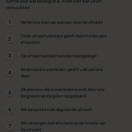
ruimte voor wat belangrijk is. In het kort wat u kunt
verwachten:
1
Vertel ons over uw wensen voor de uitvaart
Onze uitvaartadviseur geeft inzicht in keuzes
2
en kosten
3
De uitvaartwensen worden vastgelegd
Als iemand is overleden, geeft u dit aan ons
4
door
De persoon die is overleden wordt door ons
5
zorgteam verzorgd en opgebaard
6
We bespreken de dag van de uitvaart
We verzorgen het afscheid op de locatie van
7
de uitvaart