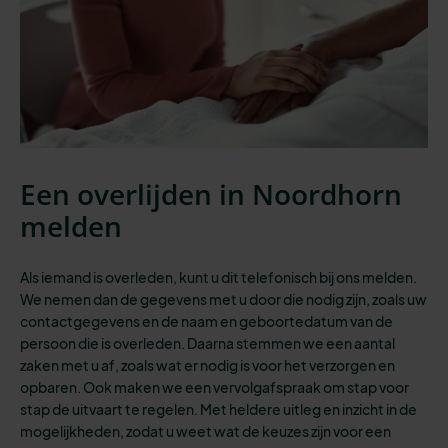
Een overlijden in Noordhorn
melden
Als iemand is overleden, kunt u dit telefonisch bij ons melden.
We nemen dan de gegevens met u door die nodig zijn, zoals uw
contactgegevens en de naam en geboortedatum van de
persoon die is overleden. Daarna stemmen we een aantal
zaken met u af, zoals wat er nodig is voor het verzorgen en
opbaren. Ook maken we een vervolgafspraak om stap voor
stap de uitvaart te regelen. Met heldere uitleg en inzicht in de
mogelijkheden, zodat u weet wat de keuzes zijn voor een