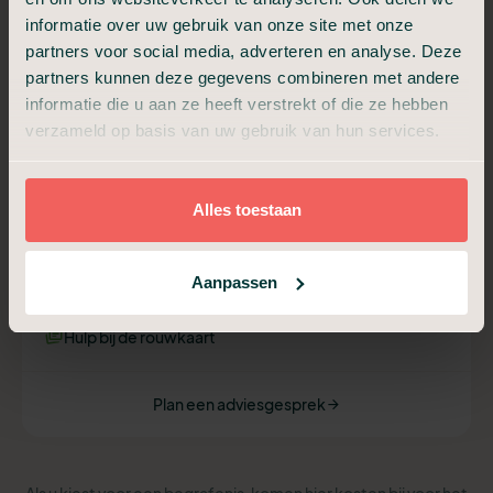
Begrafenis Compleet
informatie over uw gebruik van onze site met onze
partners voor social media, adverteren en analyse. Deze
Van a tot z verzorgd, met samenzijn en condoleance.
partners kunnen deze gegevens combineren met andere
informatie die u aan ze heeft verstrekt of die ze hebben
€ 3.499,-
verzameld op basis van uw gebruik van hun services.
Vanaf
Alles toestaan
Alles van Compact, plus:
Ondersteuning uitvaartverzorger
Begeleiding afscheidsdienst (30 min)
Aanpassen
Begeleiding samenzijn en condoleance (30 min)
Hulp voor draaiboek, beeld en geluid
Hulp bij de rouwkaart
Plan een adviesgesprek