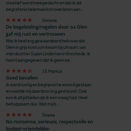
creatief werd meegedacht en dat ik dd
begrafenis helemaal kon overlaten aan ...
Simone
De begeleiding/regelen door oa Glen
gaf mij rust en vertrouwen
Wat ik heel erg gewaardeerd heb was dat
Glen in grijs kostuum kwam bij uitvaart,van
mijn dochter Suzan Lindeman in Enschede, ik
had nl aangegeven dat ik geen zw...
J.E.Markus
Goed bevallen
Ik werd rustig en begripvol te woord gestaan
en voelde mij daardoor erg gesteund. Ook
kon ik altijd bellen als ik een vraag had. Heel
behulpzaam dus. Wat mij b...
Tineke
No-nonsense, serieuze, respectvolle en
budget-vriendelijke