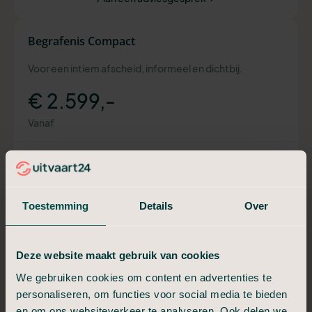
Begrafenis Compact
Voor een intiem afscheid, informeel en dichtbij.
€ 2.599,-
Vanaf
Alles van In Stilte, plus:
Verzorging en kleden
Uitvaartkist met eikenfolie
Toestemming
Details
Over
Telefonische bespreking uitvaart
Aangifte overlijden geregeld
Moment van afscheid (30 min)
Deze website maakt gebruik van cookies
We gebruiken cookies om content en advertenties te
Plan een adviesgesprek
personaliseren, om functies voor social media te bieden
en om ons websiteverkeer te analyseren. Ook delen we