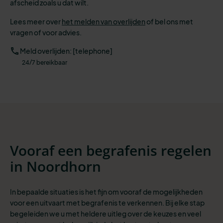
afscheid zoals u dat wilt.
Lees meer over
het melden van overlijden
of bel ons met
vragen of voor advies.
Meld overlijden: [telephone]
24/7 bereikbaar
Vooraf een begrafenis regelen
in Noordhorn
In bepaalde situaties is het fijn om vooraf de mogelijkheden
voor een uitvaart met begrafenis te verkennen. Bij elke stap
begeleiden we u met heldere uitleg over de keuzes en veel