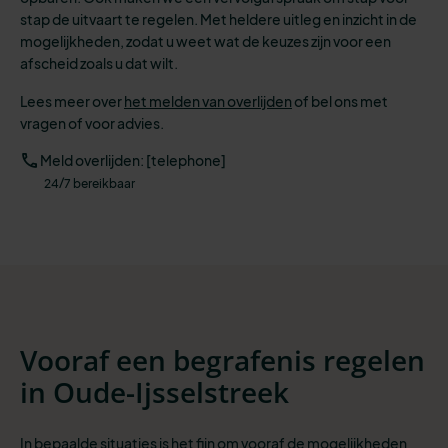
stap de uitvaart te regelen. Met heldere uitleg en inzicht in de
mogelijkheden, zodat u weet wat de keuzes zijn voor een
afscheid zoals u dat wilt.
Lees meer over
het melden van overlijden
of bel ons met
vragen of voor advies.
Meld overlijden: [telephone]
24/7 bereikbaar
Vooraf een begrafenis regelen
in Oude-Ijsselstreek
In bepaalde situaties is het fijn om vooraf de mogelijkheden