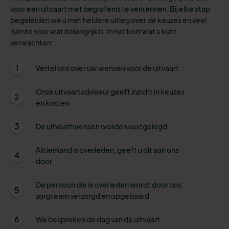
voor een uitvaart met begrafenis te verkennen. Bij elke stap
begeleiden we u met heldere uitleg over de keuzes en veel
ruimte voor wat belangrijk is. In het kort wat u kunt
verwachten:
1
Vertel ons over uw wensen voor de uitvaart
Onze uitvaartadviseur geeft inzicht in keuzes
2
en kosten
3
De uitvaartwensen worden vastgelegd
Als iemand is overleden, geeft u dit aan ons
4
door
De persoon die is overleden wordt door ons
5
zorgteam verzorgd en opgebaard
6
We bespreken de dag van de uitvaart