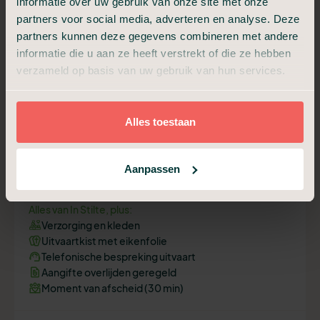
informatie over uw gebruik van onze site met onze
partners voor social media, adverteren en analyse. Deze
partners kunnen deze gegevens combineren met andere
Plan een adviesgesprek
informatie die u aan ze heeft verstrekt of die ze hebben
verzameld op basis van uw gebruik van hun services.
Begrafenis Compact
Voor een intiem afscheid, informeel en dichtbij.
Alles toestaan
€ 2.599,-
Vanaf
Aanpassen
Alles van In Stilte, plus:
Verzorging en kleden
Uitvaartkist met eikenfolie
Telefonische bespreking uitvaart
Aangifte overlijden geregeld
Moment van afscheid (30 min)