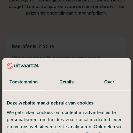
budget. U betaalt altijd alleen voor de diensten die u wilt. De
prijzen hieronder zijn daarom vanafprijzen.
Begrafenis in Stilte
Niet meer dan nodig, niet minder dan waardig.
€ 1.649,-
Vanaf
Toestemming
Details
Over
Aannemen en regelen van de uitvaart
Deze website maakt gebruik van cookies
Overbrengen en bewaring
Technische verzorging
We gebruiken cookies om content en advertenties te
Uitvaartkist met kleine beschadiging
personaliseren, om functies voor social media te bieden
Ondersteuning van het hoofdkantoor
en om ons websiteverkeer te analyseren. Ook delen we
Begrafenis