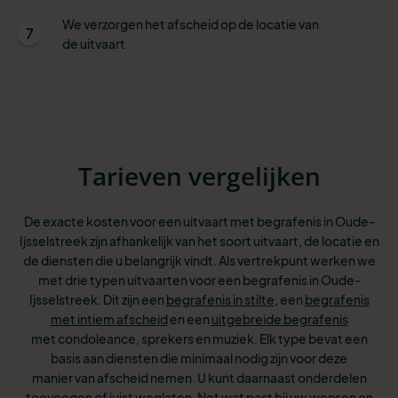
We verzorgen het afscheid op de locatie van
7
de uitvaart
Tarieven vergelijken
De exacte kosten voor een uitvaart met begrafenis in Oude-
Ijsselstreek zijn afhankelijk van het soort uitvaart, de locatie en
de diensten die u belangrijk vindt. Als vertrekpunt werken we
met drie typen uitvaarten voor een begrafenis in Oude-
Ijsselstreek. Dit
zijn een
begrafenis in stilte
, een
begrafenis
met intiem afscheid
en een
uitgebreide begrafenis
met condoleance, sprekers en muziek. Elk type bevat een
basis aan
diensten die minimaal nodig zijn voor deze
manier van afscheid nemen. U kunt
daarnaast onderdelen
toevoegen of juist weglaten. Net wat past bij uw wensen
en