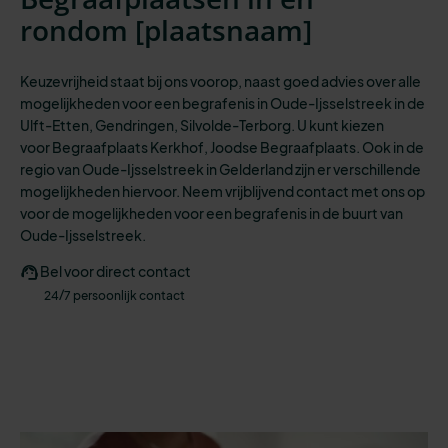
rondom [
plaatsnaam
]
Keuzevrijheid staat bij ons voorop, naast goed advies over alle
mogelijkheden
voor een
begrafenis
in Oude-Ijsselstreek in de
Ulft-Etten, Gendringen, Silvolde-Terborg.
U kunt kiezen
voo
r
Begraafplaats Kerkhof, Joodse Begraafplaats.
Ook in de
regio van Oude-Ijsselstreek in Gelderland zijn er verschillende
mogelijkheden hiervoor. N
eem vrijblijvend contact met ons op
voor de mogelijkheden voor een begrafenis in de buurt van
Oude-Ijsselstreek.
Bel voor direct contact
24/7 persoonlijk contact