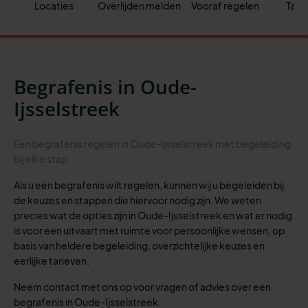
Locaties
Overlijden melden
Vooraf regelen
Tari
Begrafenis in Oude-
Ijsselstreek
Een begrafenis regelen in Oude-Ijsselstreek met begeleiding
bij elke stap
Als u een begrafenis wilt regelen, kunnen wij u begeleiden bij
de keuzes en stappen die hiervoor nodig zijn. We weten
precies wat de opties zijn in Oude-Ijsselstreek en wat er nodig
is voor een uitvaart met ruimte voor persoonlijke wensen, op
basis van heldere begeleiding, overzichtelijke keuzes en
eerlijke tarieven.
Neem contact met ons op voor vragen of advies over een
begrafenis in Oude-Ijsselstreek.