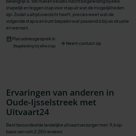
belangrijk is. We maken keuzes inzichtBegeleiding bij elke
stapelijk en leggen stap voor stap uit wat de mogelijkheden
zijn. Zodat u altijd overzicht heeft
,
precies weet wat de
volgende stap is
en kunt bepalen wat passend is bij
uw situatie
en
wensen
.
Plan adviesgesprek in
Neem contact op
Begeleiding bij elke stap
Ervaringen van anderen in
Oude-Ijsselstreek met
Uitvaart24
Best beoordeelde landelijke uitvaartverzorger met: 9,6 op
basis van ruim 2.250 reviews.