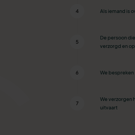
4
Als iemand is o
De persoon die
5
verzorgd en o
6
We bespreken 
We verzorgen h
7
uitvaart