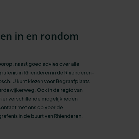
sen in en rondom
voorop, naast goed advies over alle
rafenis
in Rhienderen in de Rhienderen-
osch.
U kunt kiezen voo
r
Begraafplaats
ardewijkerweg.
Ook in de regio van
jn er verschillende mogelijkheden
contact met ons op voor de
afenis in de buurt van Rhienderen.