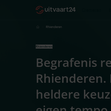
Cremeren
Rhienderen
Rhienderen
Begrafenis r
Rhienderen.
heldere keuz
eigen tempo