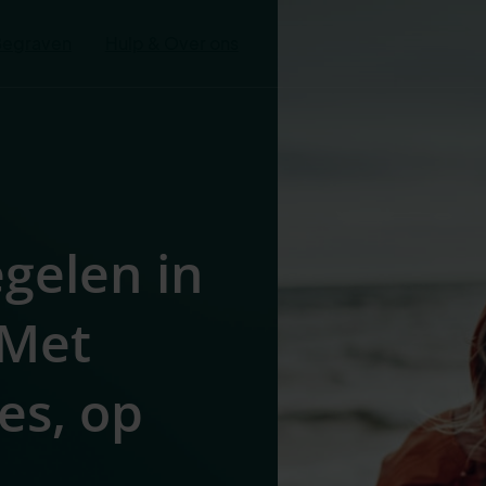
Begraven
Hulp & Over ons
egelen in
 Met
es, op