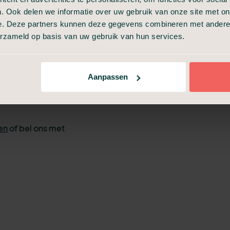
n de naam en
. Ook delen we informatie over uw gebruik van onze site met on
verleden.
e. Deze partners kunnen deze gegevens combineren met andere i
 u af, zoals wat
erzameld op basis van uw gebruik van hun services.
ren. Ook maken
p de uitvaart te
 de
Aanpassen
zes zijn voor een
en
of bel ons met