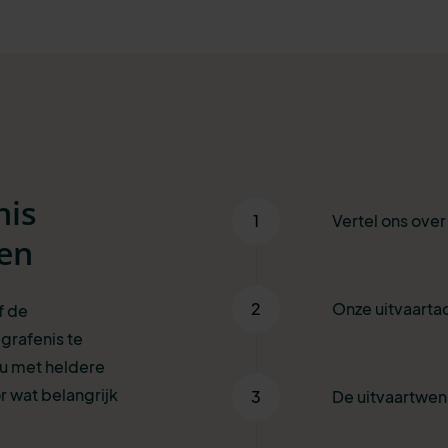
nis
1
Vertel ons ove
ren
2
Onze uitvaartad
f de
grafenis te
 u met heldere
r wat belangrijk
3
De uitvaartwe