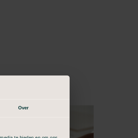
Over
 media te bieden en om ons