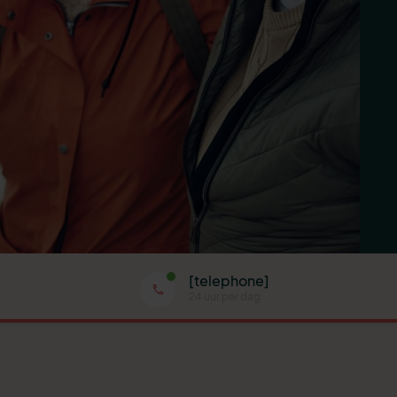
[telephone]
24 uur per dag