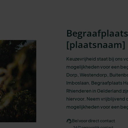
Begraafplaat
[
plaatsnaam
]
Keuzevrijheid staat bij ons 
mogelijkheden
voor een
beg
Dorp, Westendorp, Buitenb
Imboslaan, Begraafplaats H
Rhienderen in Gelderland zi
hiervoor. N
eem vrijblijvend 
mogelijkheden voor een begr
Bel voor direct contact
24/7 persoonlijk contact