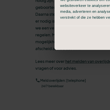
nodig zijn, zoals uw contactgegevens e
websiteverkeer te analyseren
geboortedatum van de persoon die is o
media, adverteren en analys
Daarna stemmen we een aantal zaken met
verstrekt of die ze hebben v
er nodig is voor het verzorgen en opba
we een vervolgafspraak om stap voor sta
regelen. Met heldere uitleg en inzicht in
mogelijkheden, zodat u weet wat de keu
afscheid zoals u dat wilt.
Lees meer over
het melden van overlijd
vragen of voor advies.
Meld overlijden: [telephone]
24/7 bereikbaar