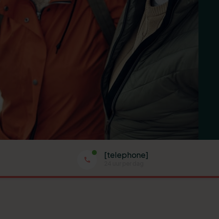
[telephone]
24 uur per dag