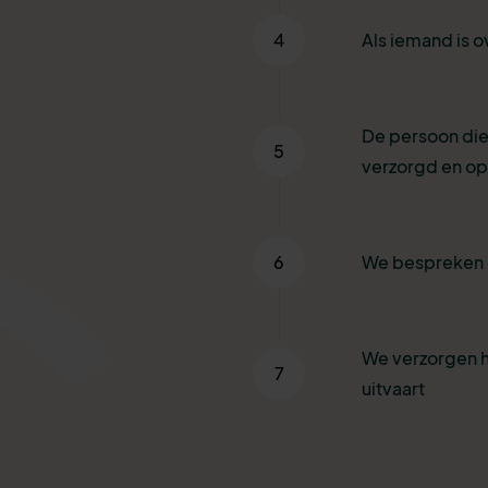
4
Als iemand is o
De persoon die
5
verzorgd en o
6
We bespreken 
We verzorgen h
7
uitvaart