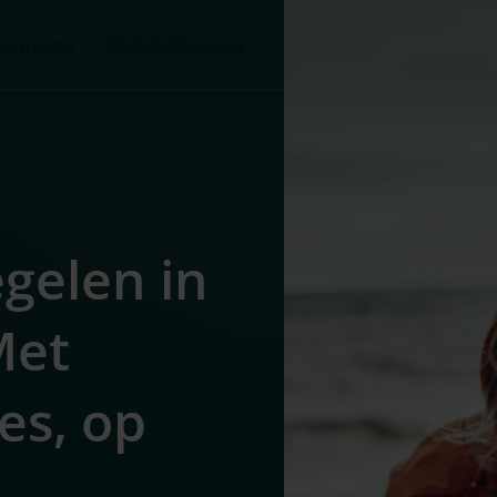
Begraven
Hulp & Over ons
egelen in
Met
es, op