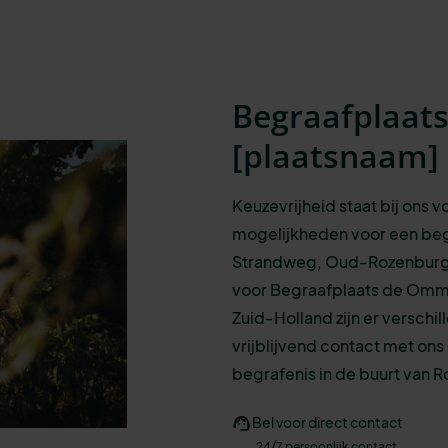
Begraafplaat
[
plaatsnaam
]
Keuzevrijheid staat bij ons 
mogelijkheden
voor een
beg
Strandweg, Oud-Rozenburg
voo
r
Begraafplaats de Omm
Zuid-Holland zijn er verschi
vrijblijvend contact met on
begrafenis in de buurt van 
Bel voor direct contact
24/7 persoonlijk contact