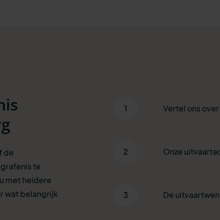
nis
1
Vertel ons ove
rg
2
Onze uitvaartad
f de
grafenis te
 u met heldere
r wat belangrijk
3
De uitvaartwe