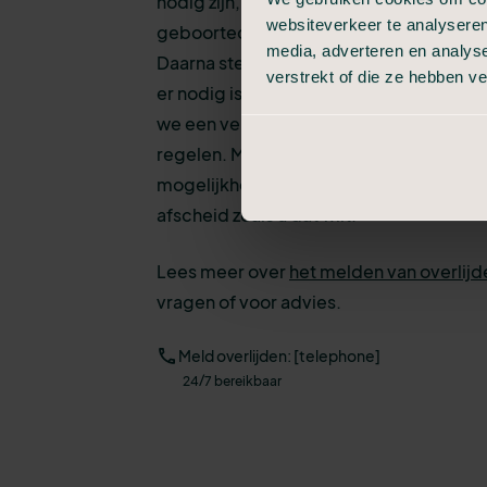
nodig zijn, zoals uw contactgegevens e
websiteverkeer te analyseren
geboortedatum van de persoon die is o
media, adverteren en analys
Daarna stemmen we een aantal zaken met
verstrekt of die ze hebben v
er nodig is voor het verzorgen en opba
we een vervolgafspraak om stap voor sta
regelen. Met heldere uitleg en inzicht in
mogelijkheden, zodat u weet wat de keu
afscheid zoals u dat wilt.
Lees meer over
het melden van overlijd
vragen of voor advies.
Meld overlijden: [telephone]
24/7 bereikbaar