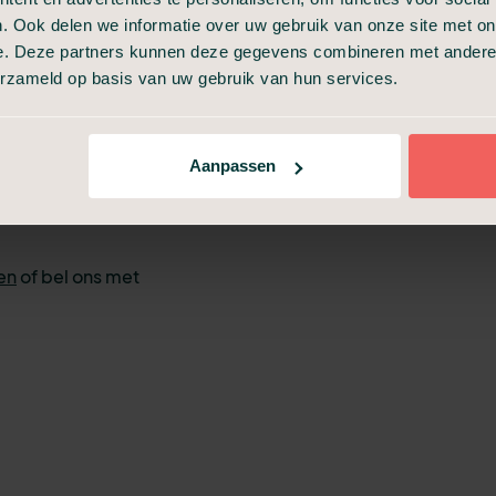
n de naam en
. Ook delen we informatie over uw gebruik van onze site met on
verleden.
e. Deze partners kunnen deze gegevens combineren met andere i
 u af, zoals wat
erzameld op basis van uw gebruik van hun services.
ren. Ook maken
p de uitvaart te
 de
Aanpassen
zes zijn voor een
en
of bel ons met