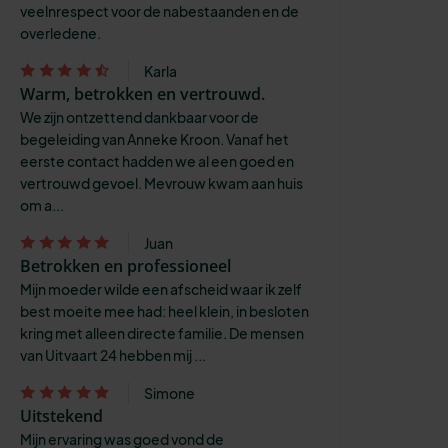
veelnrespect voor de nabestaanden en de
overledene.
Karla
Warm, betrokken en vertrouwd.
We zijn ontzettend dankbaar voor de
begeleiding van Anneke Kroon. Vanaf het
eerste contact hadden we al een goed en
vertrouwd gevoel. Mevrouw kwam aan huis
om a...
Juan
Betrokken en professioneel
Mijn moeder wilde een afscheid waar ik zelf
best moeite mee had: heel klein, in besloten
kring met alleen directe familie. De mensen
van Uitvaart 24 hebben mij ...
Simone
Uitstekend
Mijn ervaring was goed vond de