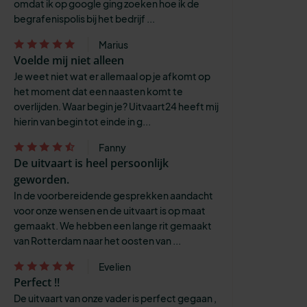
omdat ik op google ging zoeken hoe ik de
begrafenispolis bij het bedrijf ...
Marius
Voelde mij niet alleen
Je weet niet wat er allemaal op je afkomt op
het moment dat een naasten komt te
overlijden. Waar begin je? Uitvaart24 heeft mij
hierin van begin tot einde in g...
Fanny
De uitvaart is heel persoonlijk
geworden.
In de voorbereidende gesprekken aandacht
voor onze wensen en de uitvaart is op maat
gemaakt. We hebben een lange rit gemaakt
van Rotterdam naar het oosten van ...
Evelien
Perfect !!
De uitvaart van onze vader is perfect gegaan ,