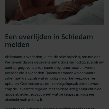
Een overlijden in Schiedam
melden
Als iemand is overleden, kunt u dit telefonisch bij ons melden.
We nemen dan de gegevens met u door die nodig zijn, zoals uw
contactgegevens en de naam en geboortedatum van de
persoon die is overleden. Daarna stemmen we een aantal
zaken met u af, zoals wat er nodig is voor het verzorgen en
opbaren. Ook maken we een vervolgafspraak om stap voor
stap de uitvaart te regelen. Met heldere uitleg en inzicht in de
mogelijkheden, zodat u weet wat de keuzes zijn voor een
afscheid zoals u dat wilt.
Lees meer over
het melden van overlijden
of bel ons met