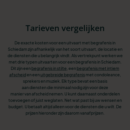
Tarieven vergelijken
De exacte kosten voor een uitvaart met begrafenis in
Schiedam zijn afhankelijk van het soort uitvaart, de locatie en
de diensten die u belangrijk vindt. Als vertrekpunt werken we
met drie typen uitvaarten voor een begrafenis in Schiedam.
Dit
zijn een
begrafenis in stilte
, een
begrafenis met intiem
afscheid
en een
uitgebreide begrafenis
met condoleance,
sprekers en muziek. Elk type bevat een basis
aan
diensten die minimaal nodig zijn voor deze
manier van afscheid nemen. U kunt
daarnaast onderdelen
toevoegen of juist weglaten. Net wat past bij uw wensen
en
budget. U betaalt altijd alleen voor de diensten die u wilt. De
prijzen hieronder zijn daarom vanafprijzen.