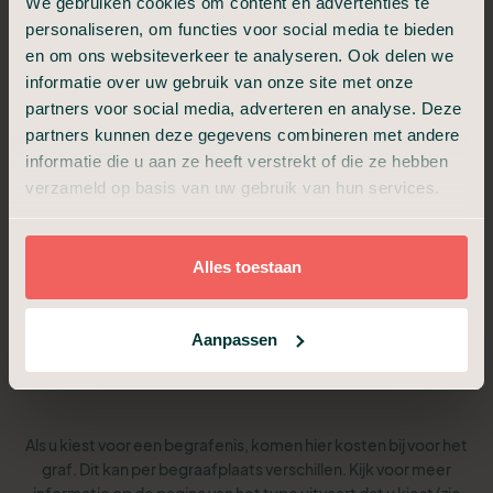
We gebruiken cookies om content en advertenties te
Van a tot z verzorgd, met samenzijn en condoleance.
personaliseren, om functies voor social media te bieden
en om ons websiteverkeer te analyseren. Ook delen we
€ 3.499,-
informatie over uw gebruik van onze site met onze
Vanaf
partners voor social media, adverteren en analyse. Deze
partners kunnen deze gegevens combineren met andere
informatie die u aan ze heeft verstrekt of die ze hebben
Alles van Compact, plus:
verzameld op basis van uw gebruik van hun services.
Ondersteuning uitvaartverzorger
Begeleiding afscheidsdienst (30 min)
Begeleiding samenzijn en condoleance (30 min)
Hulp voor draaiboek, beeld en geluid
Alles toestaan
Hulp bij de rouwkaart
Aanpassen
Plan een adviesgesprek
Als u kiest voor een begrafenis, komen hier kosten bij voor het
graf. Dit kan per begraafplaats verschillen. Kijk voor meer