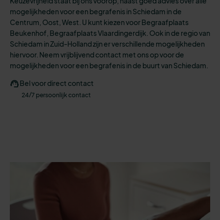
Keuzevrijheid staat bij ons voorop, naast goed advies over alle
mogelijkheden
voor een
begrafenis
in Schiedam in de
Centrum, Oost, West.
U kunt kiezen voo
r
Begraafplaats
Beukenhof, Begraafplaats Vlaardingerdijk.
Ook in de regio van
Schiedam in Zuid-Holland zijn er verschillende mogelijkheden
hiervoor. N
eem vrijblijvend contact met ons op voor de
mogelijkheden voor een begrafenis in de buurt van Schiedam.
Bel voor direct contact
24/7 persoonlijk contact