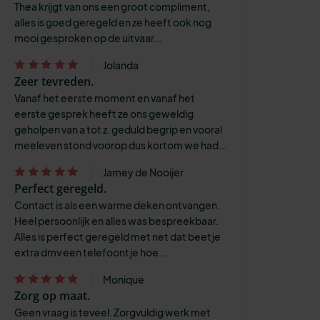
Thea krijgt van ons een groot compliment,
alles is goed geregeld en ze heeft ook nog
mooi gesproken op de uitvaar...
Jolanda
Zeer tevreden.
Vanaf het eerste moment en vanaf het
eerste gesprek heeft ze ons geweldig
geholpen van a tot z. geduld begrip en vooral
meeleven stond voorop dus kortom we had...
Jamey de Nooijer
Perfect geregeld.
Contact is als een warme deken ontvangen.
Heel persoonlijk en alles was bespreekbaar.
Alles is perfect geregeld met net dat beetje
extra dmv een telefoontje hoe...
Monique
Zorg op maat.
Geen vraag is teveel. Zorgvuldig werk met