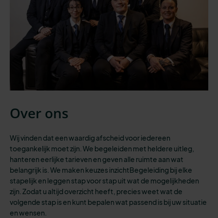
Over ons
Wij vinden dat een waardig afscheid voor iedereen
toegankelijk moet zijn.
We begeleiden
met heldere uitleg,
hanteren eerlijke tarieven en geven
alle
ruimte aan wat
belangrijk is. We maken keuzes inzichtBegeleiding bij elke
stapelijk en leggen stap voor stap uit wat de mogelijkheden
zijn. Zodat u altijd overzicht heeft
,
precies weet wat de
volgende stap is
en kunt bepalen wat passend is bij
uw situatie
en
wensen
.