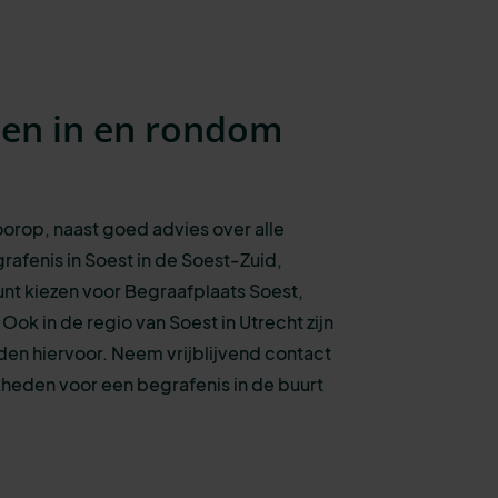
sen in en rondom
voorop, naast goed advies over alle
rafenis
in Soest in de Soest-Zuid,
unt kiezen voo
r
Begraafplaats Soest,
Ook in de regio van Soest in Utrecht zijn
den hiervoor. N
eem vrijblijvend contact
heden voor een begrafenis in de buurt