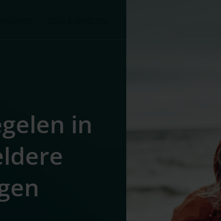
Begraven
Hulp & Over ons
egelen in
eldere
igen