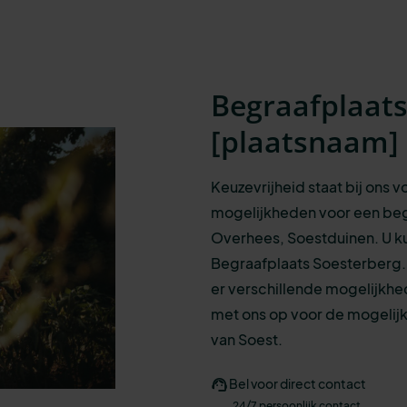
Begraafplaat
[
plaatsnaam
]
Keuzevrijheid staat bij ons 
mogelijkheden
voor een
beg
Overhees, Soestduinen.
U k
Begraafplaats Soesterberg.
er verschillende mogelijkhe
met ons op voor de mogelijk
van Soest.
Bel voor direct contact
24/7 persoonlijk contact