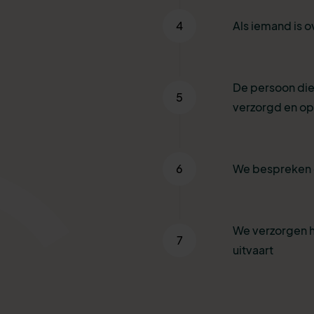
4
Als iemand is o
De persoon die
5
verzorgd en o
6
We bespreken 
We verzorgen h
7
uitvaart