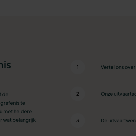
nis
1
Vertel ons ove
2
Onze uitvaartad
f de
grafenis te
 u met heldere
r wat belangrijk
3
De uitvaartwe