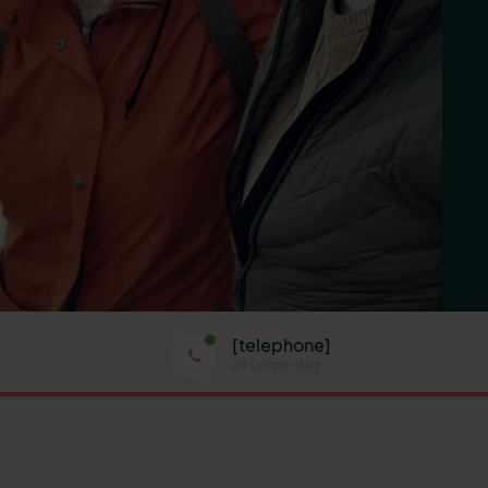
[telephone]
24 uur per dag