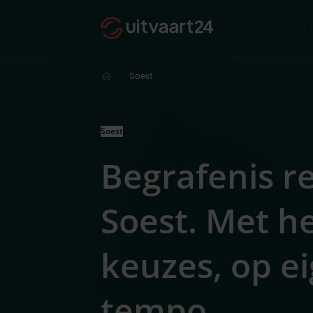
Cremeren
Soest
Soest
Begrafenis r
Soest. Met h
keuzes, op e
tempo