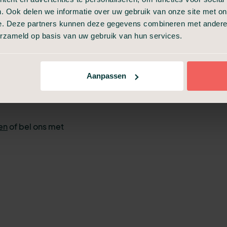
n de naam en
. Ook delen we informatie over uw gebruik van onze site met on
verleden.
e. Deze partners kunnen deze gegevens combineren met andere i
 u af, zoals wat
erzameld op basis van uw gebruik van hun services.
ren. Ook maken
p de uitvaart te
 de
Aanpassen
zes zijn voor een
en
of bel ons met