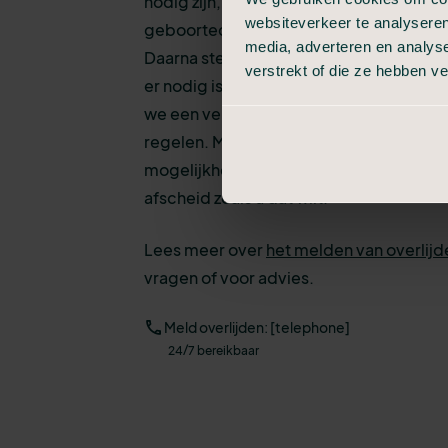
nodig zijn, zoals uw contactgegevens e
websiteverkeer te analyseren
geboortedatum van de persoon die is o
media, adverteren en analys
Daarna stemmen we een aantal zaken met
verstrekt of die ze hebben v
er nodig is voor het verzorgen en opba
we een vervolgafspraak om stap voor sta
regelen. Met heldere uitleg en inzicht in
mogelijkheden, zodat u weet wat de keu
afscheid zoals u dat wilt.
Lees meer over
het melden van overlijd
vragen of voor advies.
Meld overlijden: [telephone]
24/7 bereikbaar