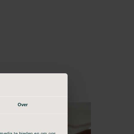
Over
 media te bieden en om ons