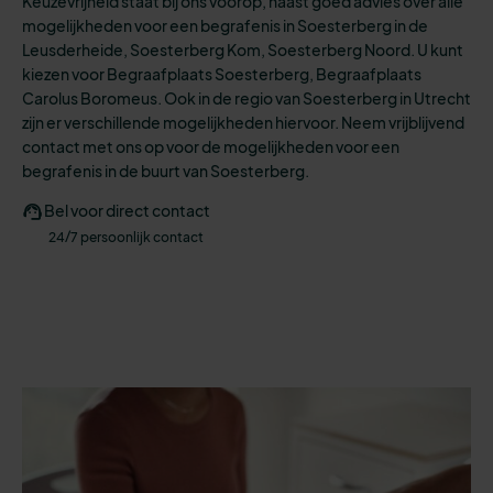
Keuzevrijheid staat bij ons voorop, naast goed advies over alle
mogelijkheden
voor een
begrafenis
in Soesterberg in de
Leusderheide, Soesterberg Kom, Soesterberg Noord.
U kunt
kiezen voo
r
Begraafplaats Soesterberg, Begraafplaats
Carolus Boromeus.
Ook in de regio van Soesterberg in Utrecht
zijn er verschillende mogelijkheden hiervoor. N
eem vrijblijvend
contact met ons op voor de mogelijkheden voor een
begrafenis in de buurt van Soesterberg.
Bel voor direct contact
24/7 persoonlijk contact