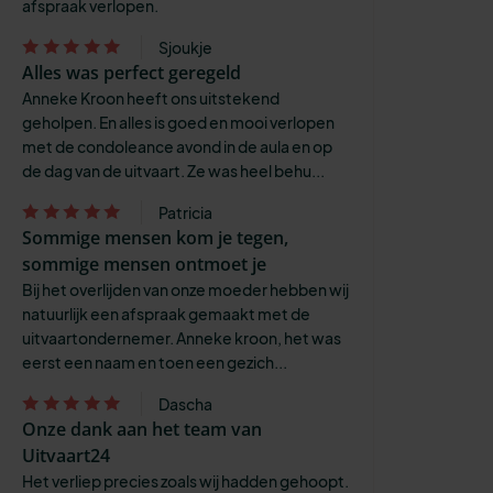
afspraak verlopen.
Sjoukje
Alles was perfect geregeld
Anneke Kroon heeft ons uitstekend
geholpen. En alles is goed en mooi verlopen
met de condoleance avond in de aula en op
de dag van de uitvaart. Ze was heel behu...
Patricia
Sommige mensen kom je tegen,
sommige mensen ontmoet je
Bij het overlijden van onze moeder hebben wij
natuurlijk een afspraak gemaakt met de
uitvaartondernemer. Anneke kroon, het was
eerst een naam en toen een gezich...
Dascha
Onze dank aan het team van
Uitvaart24
Het verliep precies zoals wij hadden gehoopt.