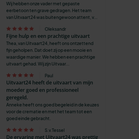
Wij hebben onze vader met gepaste
eerbetoon ten grave gedragen. Het team
van Uitvaart24 was buitengewoon attent, v...
Oleksandr
Fijne hulp en een prachtige uitvaart
Thea, van Uitvaart24, heeft ons ontzettend
fijn geholpen. Dat doet zij op een mooie en
waardige manier. We hebben een prachtige
uitvaart gehad. Wij zijn Uitvaar...
Paul
Uitvaart24 heeft de uitvaart van mijn
moeder goed en professioneel
geregeld.
Anneke heeft ons goed begeleid in de keuzes
voor de crematie en met het team tot een
goed einde gebracht.
S.v.Tessel
De ervaring met Uitvaart24 was prettig