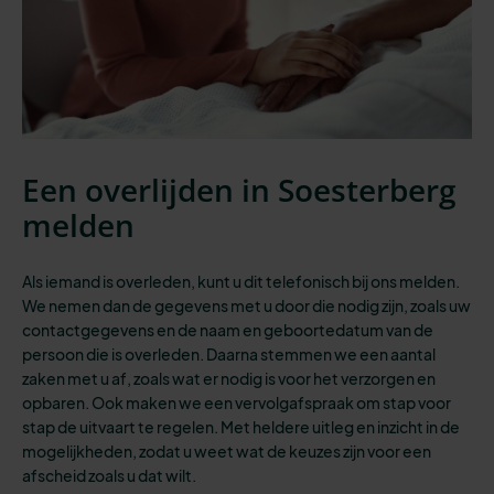
Een overlijden in Soesterberg
melden
Als iemand is overleden, kunt u dit telefonisch bij ons melden.
We nemen dan de gegevens met u door die nodig zijn, zoals uw
contactgegevens en de naam en geboortedatum van de
persoon die is overleden. Daarna stemmen we een aantal
zaken met u af, zoals wat er nodig is voor het verzorgen en
opbaren. Ook maken we een vervolgafspraak om stap voor
stap de uitvaart te regelen. Met heldere uitleg en inzicht in de
mogelijkheden, zodat u weet wat de keuzes zijn voor een
afscheid zoals u dat wilt.