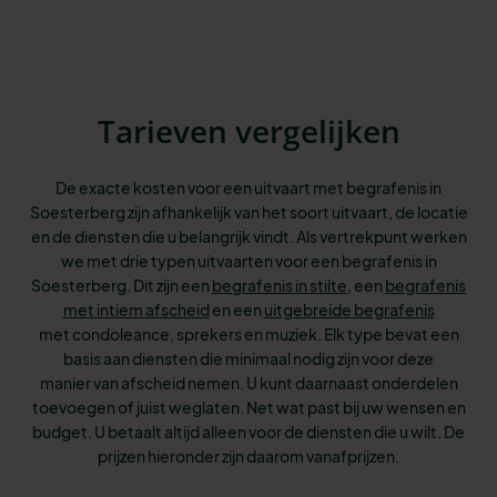
Tarieven vergelijken
De exacte kosten voor een uitvaart met begrafenis in
Soesterberg zijn afhankelijk van het soort uitvaart, de locatie
en de diensten die u belangrijk vindt. Als vertrekpunt werken
we met drie typen uitvaarten voor een begrafenis in
Soesterberg. Dit
zijn een
begrafenis in stilte
, een
begrafenis
met intiem afscheid
en een
uitgebreide begrafenis
met condoleance, sprekers en muziek. Elk type bevat een
basis aan
diensten die minimaal nodig zijn voor deze
manier van afscheid nemen. U kunt
daarnaast onderdelen
toevoegen of juist weglaten. Net wat past bij uw wensen
en
budget. U betaalt altijd alleen voor de diensten die u wilt. De
prijzen hieronder zijn daarom vanafprijzen.