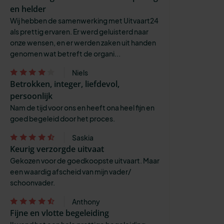
en helder
Wij hebben de samenwerking met Uitvaart24
als prettig ervaren. Er werd geluisterd naar
onze wensen, en er werden zaken uit handen
genomen wat betreft de organi...
Niels
Betrokken, integer, liefdevol,
persoonlijk
Nam de tijd voor ons en heeft ona heel fijn en
goed begeleid door het proces.
Saskia
Keurig verzorgde uitvaat
Gekozen voor de goedkoopste uitvaart. Maar
een waardig afscheid van mijn vader/
schoonvader.
Anthony
Fijne en vlotte begeleiding