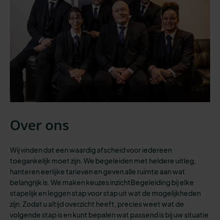
Over ons
Wij vinden dat een waardig afscheid voor iedereen
toegankelijk moet zijn.
We begeleiden
met heldere uitleg,
hanteren eerlijke tarieven en geven
alle
ruimte aan wat
belangrijk is. We maken keuzes inzichtBegeleiding bij elke
stapelijk en leggen stap voor stap uit wat de mogelijkheden
zijn. Zodat u altijd overzicht heeft
,
precies weet wat de
volgende stap is
en kunt bepalen wat passend is bij
uw situatie