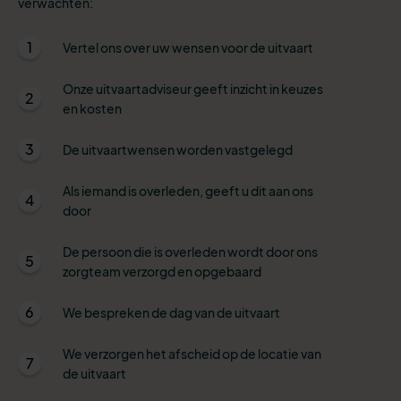
verwachten:
1
Vertel ons over uw wensen voor de uitvaart
Onze uitvaartadviseur geeft inzicht in keuzes
2
en kosten
3
De uitvaartwensen worden vastgelegd
Als iemand is overleden, geeft u dit aan ons
4
door
De persoon die is overleden wordt door ons
5
zorgteam verzorgd en opgebaard
6
We bespreken de dag van de uitvaart
We verzorgen het afscheid op de locatie van
7
de uitvaart