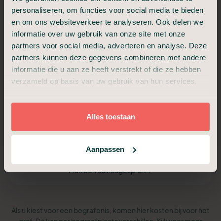
personaliseren, om functies voor social media te bieden
Van a tot z verzorgd, met samenzijn en condoleance.
en om ons websiteverkeer te analyseren. Ook delen we
informatie over uw gebruik van onze site met onze
€ 3.499,-
partners voor social media, adverteren en analyse. Deze
Vanaf
partners kunnen deze gegevens combineren met andere
informatie die u aan ze heeft verstrekt of die ze hebben
verzameld op basis van uw gebruik van hun services.
Alles van Compact, plus:
Ondersteuning uitvaartverzorger
Begeleiding afscheidsdienst (30 min)
Alles toestaan
Begeleiding samenzijn en condoleance (30 min)
Hulp voor draaiboek, beeld en geluid
Hulp bij de rouwkaart
Aanpassen
Plan een adviesgesprek
Als u kiest voor een begrafenis, komen hier kosten bij voor het