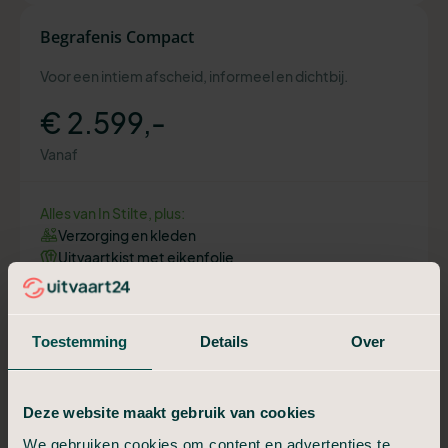
Begrafenis Compact
Voor een intiem afscheid, informeel en dichtbij.
€ 2.599,-
Vanaf
Alles van In Stilte, plus:
Verzorging en kleden
Uitvaartkist met eikenfolie
Telefonische bespreking uitvaart
Aangifte overlijden geregeld
Moment van afscheid (30 min)
Toestemming
Details
Over
Plan een adviesgesprek
Deze website maakt gebruik van cookies
Begrafenis Compleet
We gebruiken cookies om content en advertenties te