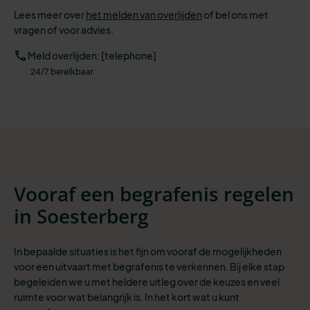
Lees meer over
het melden van overlijden
of bel ons met
vragen of voor advies.
Meld overlijden: [telephone]
24/7 bereikbaar
Vooraf een begrafenis regelen
in Soesterberg
In bepaalde situaties is het fijn om vooraf de mogelijkheden
voor een uitvaart met begrafenis te verkennen. Bij elke stap
begeleiden we u met heldere uitleg over de keuzes en veel
ruimte voor wat belangrijk is. In het kort wat u kunt