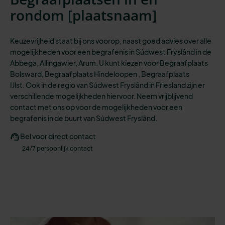
rondom [
plaatsnaam
]
Keuzevrijheid staat bij ons voorop, naast goed advies over alle
mogelijkheden
voor een
begrafenis
in Súdwest Fryslând in de
Abbega, Allingawier, Arum.
U kunt kiezen voo
r
Begraafplaats
Bolsward, Begraafplaats Hindeloopen , Begraafplaats
IJlst.
Ook in de regio van Súdwest Fryslând in Friesland zijn er
verschillende mogelijkheden hiervoor. N
eem vrijblijvend
contact met ons op voor de mogelijkheden voor een
begrafenis in de buurt van Súdwest Fryslând.
Bel voor direct contact
24/7 persoonlijk contact