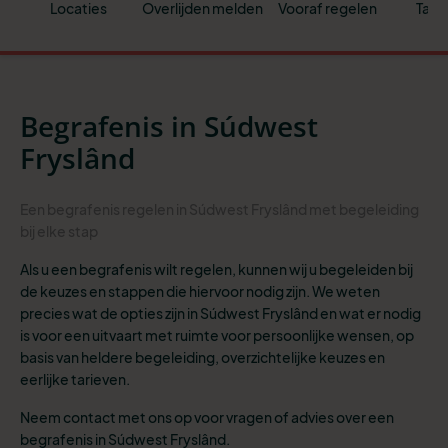
Locaties
Overlijden melden
Vooraf regelen
Tari
Begrafenis in Súdwest
Fryslând
Een begrafenis regelen in Súdwest Fryslând met begeleiding
bij elke stap
Als u een begrafenis wilt regelen, kunnen wij u begeleiden bij
de keuzes en stappen die hiervoor nodig zijn. We weten
precies wat de opties zijn in Súdwest Fryslând en wat er nodig
is voor een uitvaart met ruimte voor persoonlijke wensen, op
basis van heldere begeleiding, overzichtelijke keuzes en
eerlijke tarieven.
Neem contact met ons op voor vragen of advies over een
begrafenis in Súdwest Fryslând.