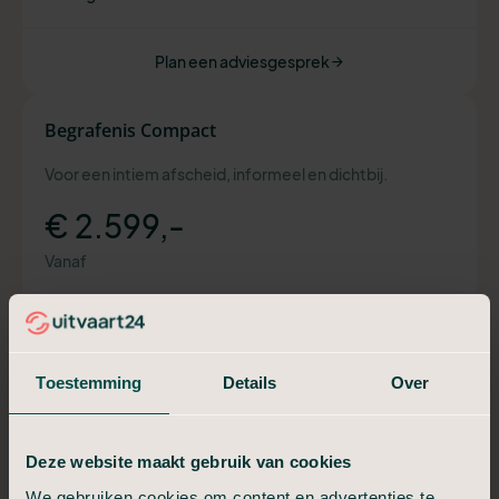
Plan een adviesgesprek
Begrafenis Compact
Voor een intiem afscheid, informeel en dichtbij.
€ 2.599,-
Vanaf
Alles van In Stilte, plus:
Verzorging en kleden
Uitvaartkist met eikenfolie
Toestemming
Details
Over
Telefonische bespreking uitvaart
Aangifte overlijden geregeld
Moment van afscheid (30 min)
Deze website maakt gebruik van cookies
We gebruiken cookies om content en advertenties te