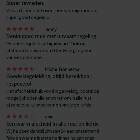
Super tevreden.
We zijn tijdens het overlijden van mijn moeder
super goed begeleid.
Jenny
Denkt goed mee met uitvaart regeling.
Goede begeleiding bij uitvaart. Ook op
afstand (Leeuwarden / Den Haag) regelen
van een crematie.
Michel Bonnema
Goede begeleiding, altijd bereikbaar,
respectvol
Het afscheidshuis vond ik geweldig. vooral de
mogelijkheden die er waren om in alle rust
afscheid te kunnen nemen van je geliefde.
evie
Een warm afscheid in alle rust en liefde
Wij hebben dankzij uitvaart24 een ontzettend
fijne en warme laatste herinnering aan onze