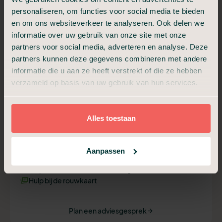
Plan een adviesgesprek
personaliseren, om functies voor social media te bieden
en om ons websiteverkeer te analyseren. Ook delen we
informatie over uw gebruik van onze site met onze
Begrafenis Compleet
partners voor social media, adverteren en analyse. Deze
Van a tot z verzorgd, met samenzijn en condoleance.
partners kunnen deze gegevens combineren met andere
informatie die u aan ze heeft verstrekt of die ze hebben
€ 3.499,-
verzameld op basis van uw gebruik van hun services.
Vanaf
Alles toestaan
Alles van Compact, plus:
Ondersteuning uitvaartverzorger
Begeleiding afscheidsdienst (30 min)
Aanpassen
Begeleiding samenzijn en condoleance (30 min)
Hulp voor draaiboek, beeld en geluid
Hulp bij de rouwkaart
Plan een adviesgesprek