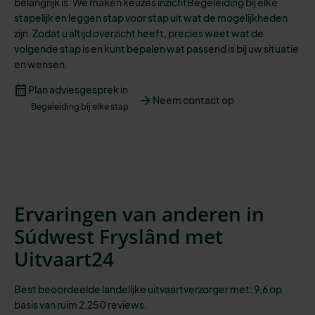
belangrijk is. We maken keuzes inzichtBegeleiding bij elke
stapelijk en leggen stap voor stap uit wat de mogelijkheden
zijn. Zodat u altijd overzicht heeft
,
precies weet wat de
volgende stap is
en kunt bepalen wat passend is bij
uw situatie
en
wensen
.
Plan adviesgesprek in
Neem contact op
Begeleiding bij elke stap
Ervaringen van anderen in
Súdwest Fryslând met
Uitvaart24
Best beoordeelde landelijke uitvaartverzorger met: 9,6 op
basis van ruim 2.250 reviews.