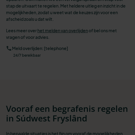
stap de uitvaart te regelen. Met heldere uitleg en inzicht in de
mogelijkheden, zodat u weet wat de keuzes zijn voor een
afscheid zoals u dat wilt.
Lees meer over
het melden van overlijden
of bel ons met
vragen of voor advies.
Meld overlijden: [telephone]
24/7 bereikbaar
Vooraf een begrafenis regelen
in Súdwest Fryslând
In bepaalde situaties is het fijn om vooraf de mogelijkheden