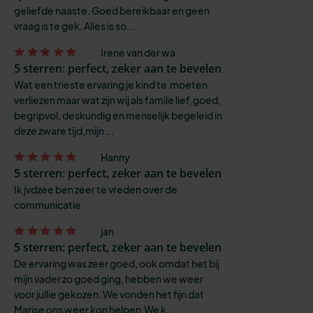
geliefde naaste. Goed bereikbaar en geen
vraag is te gek. Alles is so...
Irene van der wa
5 sterren: perfect, zeker aan te bevelen
Wat een trieste ervaring je kind te.moeten
verliezen maar wat zijn wij als famile lief,goed,
begripvol, deskundig en menselijk begeleid in
deze zware tijd,mijn ...
Hanny
5 sterren: perfect, zeker aan te bevelen
Ik jvdzee ben zeer te vreden over de
communicatie
jan
5 sterren: perfect, zeker aan te bevelen
De ervaring was zeer goed, ook omdat het bij
mijn vader zo goed ging, hebben we weer
voor jullie gekozen. We vonden het fijn dat
Marise ons weer kon helpen.We k...