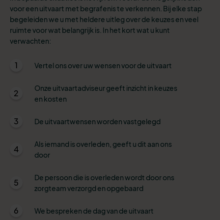
voor een uitvaart met begrafenis te verkennen. Bij elke stap
begeleiden we u met heldere uitleg over de keuzes en veel
ruimte voor wat belangrijk is. In het kort wat u kunt
verwachten:
1
Vertel ons over uw wensen voor de uitvaart
Onze uitvaartadviseur geeft inzicht in keuzes
2
en kosten
3
De uitvaartwensen worden vastgelegd
Als iemand is overleden, geeft u dit aan ons
4
door
De persoon die is overleden wordt door ons
5
zorgteam verzorgd en opgebaard
6
We bespreken de dag van de uitvaart