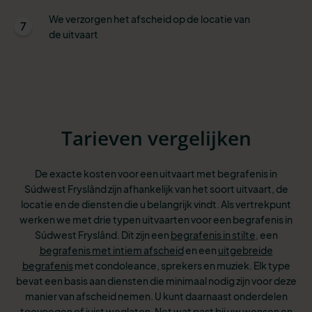
We verzorgen het afscheid op de locatie van
7
de uitvaart
Tarieven vergelijken
De exacte kosten voor een uitvaart met begrafenis in
Súdwest Fryslând zijn afhankelijk van het soort uitvaart, de
locatie en de diensten die u belangrijk vindt. Als vertrekpunt
werken we met drie typen uitvaarten voor een begrafenis in
Súdwest Fryslând. Dit
zijn een
begrafenis in stilte
, een
begrafenis met intiem afscheid
en een
uitgebreide
begrafenis
met condoleance, sprekers en muziek. Elk type
bevat een basis aan
diensten die minimaal nodig zijn voor deze
manier van afscheid nemen. U kunt
daarnaast onderdelen
toevoegen of juist weglaten. Net wat past bij uw wensen
en