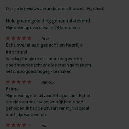
Dit zijn de reviews van anderen uit Súdwest Fryslând:
Hele goede geleiding gehad uitstekend
Mijn ervaring over uitvaart 24 heel prima
Arie
Echt overal aan gedacht en heerlijk
informeel
Van dag 1 begin to de laatste dag werd er
goed meegedacht en alles er aan gedaan om
het ons zo goed mogelijk te maken
Patrick
Prima
Mijn ervaring met uitvaart24 is positief. Bij het
regelen van de uitvaart werd ik heel goed
geholpen. Ik had de uitvaart van mijn vader al
een tijdje vantevoren...
Es