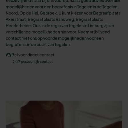
Keuzevrijheid staat bij ons voorop, naast goed advies over alle
mogelijkheden
voor een
begrafenis
in Tegelen in de Tegelen-
Noord, Op de Hei, Gebroek.
U kunt kiezen voo
r
Begraafplaats
Akerstraat, Begraafplaats Randweg, Begraafplaats
Heerlerheide.
Ook in de regio van Tegelen in Limburg zijn er
verschillende mogelijkheden hiervoor. N
eem vrijblijvend
contact met ons op voor de mogelijkheden voor een
begrafenis in de buurt van Tegelen.
Bel voor direct contact
24/7 persoonlijk contact