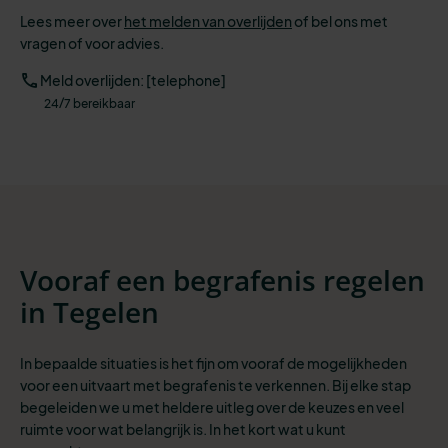
Lees meer over
het melden van overlijden
of bel ons met
vragen of voor advies.
Meld overlijden: [telephone]
24/7 bereikbaar
Vooraf een begrafenis regelen
in Tegelen
In bepaalde situaties is het fijn om vooraf de mogelijkheden
voor een uitvaart met begrafenis te verkennen. Bij elke stap
begeleiden we u met heldere uitleg over de keuzes en veel
ruimte voor wat belangrijk is. In het kort wat u kunt