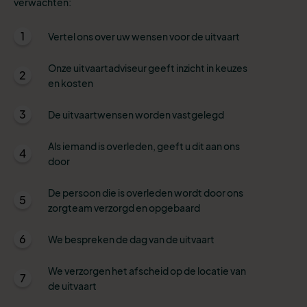
verwachten:
1
Vertel ons over uw wensen voor de uitvaart
Onze uitvaartadviseur geeft inzicht in keuzes
2
en kosten
3
De uitvaartwensen worden vastgelegd
Als iemand is overleden, geeft u dit aan ons
4
door
De persoon die is overleden wordt door ons
5
zorgteam verzorgd en opgebaard
6
We bespreken de dag van de uitvaart
We verzorgen het afscheid op de locatie van
7
de uitvaart