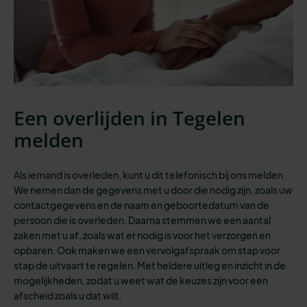
Een overlijden in Tegelen
melden
Als iemand is overleden, kunt u dit telefonisch bij ons melden.
We nemen dan de gegevens met u door die nodig zijn, zoals uw
contactgegevens en de naam en geboortedatum van de
persoon die is overleden. Daarna stemmen we een aantal
zaken met u af, zoals wat er nodig is voor het verzorgen en
opbaren. Ook maken we een vervolgafspraak om stap voor
stap de uitvaart te regelen. Met heldere uitleg en inzicht in de
mogelijkheden, zodat u weet wat de keuzes zijn voor een
afscheid zoals u dat wilt.