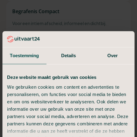
Begrafenis Compact
Voor een intiem afscheid, informeel en dichtbij.
€ 2.599,-
Vanaf
Toestemming
Details
Over
Alles van In Stilte, plus:
Verzorging en kleden
Deze website maakt gebruik van cookies
Uitvaartkist met eikenfolie
Telefonische bespreking uitvaart
We gebruiken cookies om content en advertenties te
Aangifte overlijden geregeld
personaliseren, om functies voor social media te bieden
Moment van afscheid (30 min)
en om ons websiteverkeer te analyseren. Ook delen we
informatie over uw gebruik van onze site met onze
partners voor social media, adverteren en analyse. Deze
Plan een adviesgesprek
partners kunnen deze gegevens combineren met andere
informatie die u aan ze heeft verstrekt of die ze hebben
Begrafenis Compleet