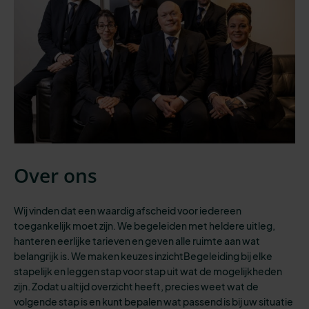
Over ons
Wij vinden dat een waardig afscheid voor iedereen
toegankelijk moet zijn.
We begeleiden
met heldere uitleg,
hanteren eerlijke tarieven en geven
alle
ruimte aan wat
belangrijk is. We maken keuzes inzichtBegeleiding bij elke
stapelijk en leggen stap voor stap uit wat de mogelijkheden
zijn. Zodat u altijd overzicht heeft
,
precies weet wat de
volgende stap is
en kunt bepalen wat passend is bij
uw situatie