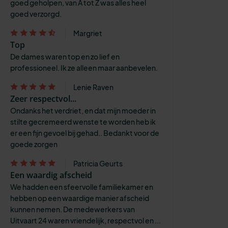
goed geholpen, van A tot Z was alles heel
goed verzorgd.
Margriet
Top
De dames waren top en zo lief en
professioneel. Ik ze alleen maar aanbevelen.
Lenie Raven
Zeer respectvol...
Ondanks het verdriet, en dat mijn moeder in
stilte gecremeerd wenste te worden heb ik
er een fijn gevoel bij gehad.. Bedankt voor de
goede zorgen
Patricia Geurts
Een waardig afscheid
We hadden een sfeervolle familiekamer en
hebben op een waardige manier afscheid
kunnen nemen. De medewerkers van
Uitvaart 24 waren vriendelijk, respectvol en ...