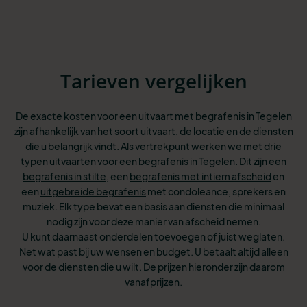
Tarieven vergelijken
De exacte kosten voor een uitvaart met begrafenis in Tegelen
zijn afhankelijk van het soort uitvaart, de locatie en de diensten
die u belangrijk vindt. Als vertrekpunt werken we met drie
typen uitvaarten voor een begrafenis in Tegelen. Dit
zijn een
begrafenis in stilte
, een
begrafenis met intiem afscheid
en
een
uitgebreide begrafenis
met condoleance, sprekers en
muziek. Elk type bevat een basis aan
diensten die minimaal
nodig zijn voor deze manier van afscheid nemen.
U kunt
daarnaast onderdelen toevoegen of juist weglaten.
Net wat past bij uw wensen
en budget. U betaalt altijd alleen
voor de diensten die u wilt. De prijzen hieronder zijn daarom
vanafprijzen.