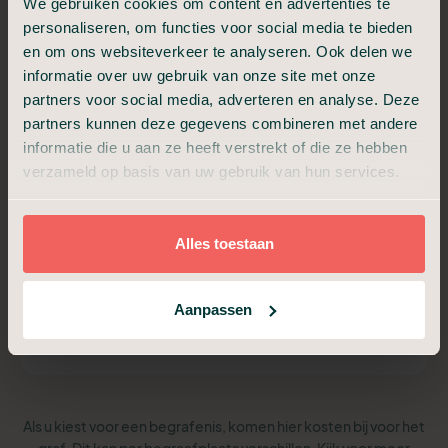
We gebruiken cookies om content en advertenties te
personaliseren, om functies voor social media te bieden
Van a tot z verzorgd, met samenzijn en condoleance.
en om ons websiteverkeer te analyseren. Ook delen we
€ 3.499,-
informatie over uw gebruik van onze site met onze
partners voor social media, adverteren en analyse. Deze
Vanaf
partners kunnen deze gegevens combineren met andere
informatie die u aan ze heeft verstrekt of die ze hebben
verzameld op basis van uw gebruik van hun services.
Alles van Compact, plus:
Ondersteuning uitvaartverzorger
Begeleiding afscheidsdienst (30 min)
Begeleiding samenzijn en condoleance (30 min)
Alles toestaan
Hulp voor draaiboek, beeld en geluid
Hulp bij de rouwkaart
Aanpassen
Plan een adviesgesprek
Als u kiest voor een begrafenis, komen hier kosten bij voor het