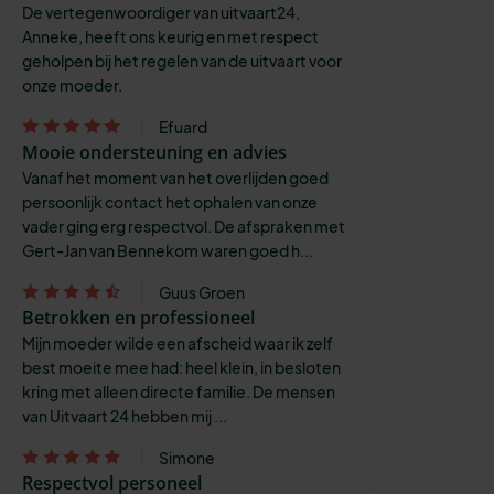
De vertegenwoordiger van uitvaart24,
Anneke, heeft ons keurig en met respect
geholpen bij het regelen van de uitvaart voor
onze moeder.
Efuard
Mooie ondersteuning en advies
Vanaf het moment van het overlijden goed
persoonlijk contact het ophalen van onze
vader ging erg respectvol. De afspraken met
Gert-Jan van Bennekom waren goed h...
Guus Groen
Betrokken en professioneel
Mijn moeder wilde een afscheid waar ik zelf
best moeite mee had: heel klein, in besloten
kring met alleen directe familie. De mensen
van Uitvaart 24 hebben mij ...
Simone
Respectvol personeel