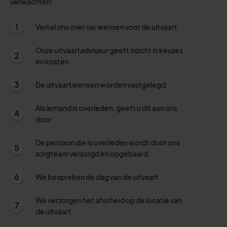
verwachten:
1
Vertel ons over uw wensen voor de uitvaart
Onze uitvaartadviseur geeft inzicht in keuzes
2
en kosten
3
De uitvaartwensen worden vastgelegd
Als iemand is overleden, geeft u dit aan ons
4
door
De persoon die is overleden wordt door ons
5
zorgteam verzorgd en opgebaard
6
We bespreken de dag van de uitvaart
We verzorgen het afscheid op de locatie van
7
de uitvaart