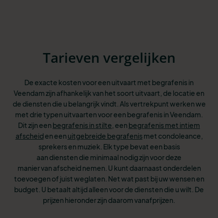
Tarieven vergelijken
De exacte kosten voor een uitvaart met begrafenis in
Veendam zijn afhankelijk van het soort uitvaart, de locatie en
de diensten die u belangrijk vindt. Als vertrekpunt werken we
met drie typen uitvaarten voor een begrafenis in Veendam.
Dit
zijn een
begrafenis in stilte
, een
begrafenis met intiem
afscheid
en een
uitgebreide begrafenis
met condoleance,
sprekers en muziek. Elk type bevat een basis
aan
diensten die minimaal nodig zijn voor deze
manier van afscheid nemen. U kunt
daarnaast onderdelen
toevoegen of juist weglaten. Net wat past bij uw wensen
en
budget. U betaalt altijd alleen voor de diensten die u wilt. De
prijzen hieronder zijn daarom vanafprijzen.