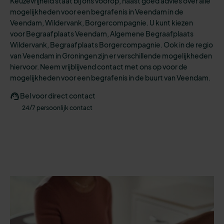
Keuzevrijheid staat bij ons voorop, naast goed advies over alle
mogelijkheden
voor een
begrafenis
in Veendam in de
Veendam, Wildervank, Borgercompagnie.
U kunt kiezen
voo
r
Begraafplaats Veendam, Algemene Begraafplaats
Wildervank, Begraafplaats Borgercompagnie.
Ook in de regio
van Veendam in Groningen zijn er verschillende mogelijkheden
hiervoor. N
eem vrijblijvend contact met ons op voor de
mogelijkheden voor een begrafenis in de buurt van Veendam.
Bel voor direct contact
24/7 persoonlijk contact