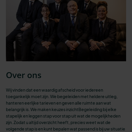
Over ons
Wij vinden dat een waardig afscheid voor iedereen
toegankelijk moet zijn.
We begeleiden
met heldere uitleg,
hanteren eerlijke tarieven en geven
alle
ruimte aan wat
belangrijk is. We maken keuzes inzichtBegeleiding bij elke
stapelijk en leggen stap voor stap uit wat de mogelijkheden
zijn. Zodat u altijd overzicht heeft
,
precies weet wat de
volgende stap is
en kunt bepalen wat passend is bij
uw situatie