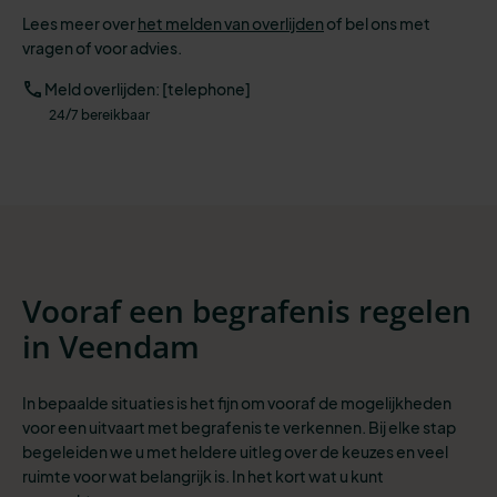
Lees meer over
het melden van overlijden
of bel ons met
vragen of voor advies.
Meld overlijden: [telephone]
24/7 bereikbaar
Vooraf een begrafenis regelen
in Veendam
In bepaalde situaties is het fijn om vooraf de mogelijkheden
voor een uitvaart met begrafenis te verkennen. Bij elke stap
begeleiden we u met heldere uitleg over de keuzes en veel
ruimte voor wat belangrijk is. In het kort wat u kunt