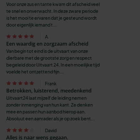
Voor onze zus en tante kwam dit afscheid veel
te snel en onverwacht. In deze zware periode
is het mooi te ervaren dat je gesteund wordt
door eigenlijk iemand t...
A.
Een waardig en zorgzaam afscheid
Van begin tot eind is de uitvaart van onze
dierbare met de grootste zorg en respect
begeleid door Uitvaart 24. In een moeilijke tijd
voelde het ontzettend fijn ...
Frank
Betrokken, luisterend, meedenkend
Uitvaart24 laat mijzelf de leiding nemen
zonder inmenging van hun kant. Ze denken
mee en passen hun aanbod hierop aan.
Absoluut een aanrader als je op zoek bent...
David
Alles is naar wens gegaan.