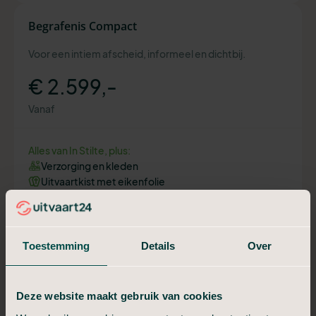
Begrafenis Compact
Voor een intiem afscheid, informeel en dichtbij.
€ 2.599,-
Vanaf
Alles van In Stilte, plus:
Verzorging en kleden
Uitvaartkist met eikenfolie
Telefonische bespreking uitvaart
Aangifte overlijden geregeld
Moment van afscheid (30 min)
Toestemming
Details
Over
Plan een adviesgesprek
Deze website maakt gebruik van cookies
Begrafenis Compleet