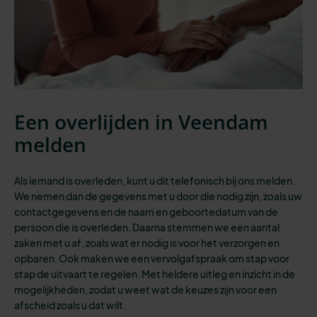
Een overlijden in Veendam
melden
Als iemand is overleden, kunt u dit telefonisch bij ons melden.
We nemen dan de gegevens met u door die nodig zijn, zoals uw
contactgegevens en de naam en geboortedatum van de
persoon die is overleden. Daarna stemmen we een aantal
zaken met u af, zoals wat er nodig is voor het verzorgen en
opbaren. Ook maken we een vervolgafspraak om stap voor
stap de uitvaart te regelen. Met heldere uitleg en inzicht in de
mogelijkheden, zodat u weet wat de keuzes zijn voor een
afscheid zoals u dat wilt.