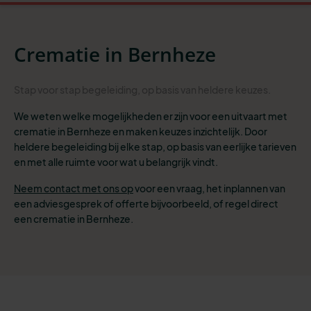
Crematie in Bernheze
Stap
voor stap begeleiding
, op basis van heldere
keuzes
.
We weten welke mogelijkheden er zijn voor een uitvaart met
crematie in Bernheze en maken keuzes inzichtelijk. Door
heldere begeleiding bij elke stap, op basis van eerlijke tarieven
en met alle ruimte voor wat u belangrijk vindt.
Neem contact met ons op
voor een vraag, het inplannen van
een adviesgesprek of offerte bijvoorbeeld, of
regel direct
een crematie in Bernheze.