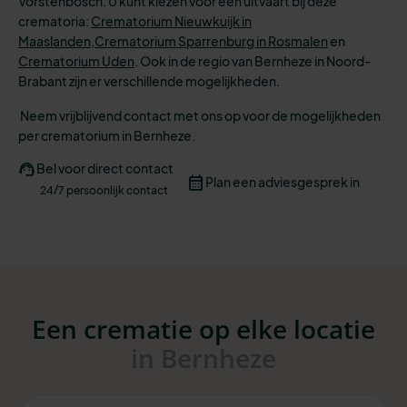
Vorstenbosch. U kunt kiezen voor een uitvaart bij deze
crematoria:
Crematorium Nieuwkuijk in
Maaslanden,
Crematorium Sparrenburg in Rosmalen
en
Crematorium Uden
.
Ook in de regio van Bernheze in Noord-
Brabant zijn er verschillende mogelijkheden.
Neem vrijblijvend contact met ons op voor de mogelijkheden
per crematorium in Bernheze.
Bel voor direct contact
Plan een adviesgesprek in
24/7 persoonlijk contact
Een crematie op elke locatie
in Bernheze