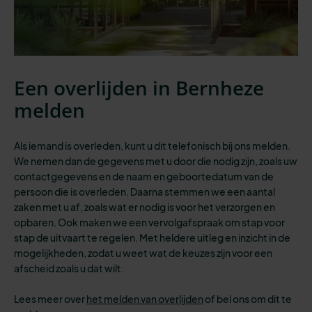
Een overlijden in Bernheze
melden
Als iemand is overleden, kunt u dit telefonisch bij ons melden.
We nemen dan de gegevens met u door die nodig zijn, zoals uw
contactgegevens en de naam en geboortedatum van de
persoon die is overleden. Daarna stemmen we een aantal
zaken met u af, zoals wat er nodig is voor het verzorgen en
opbaren. Ook maken we een vervolgafspraak om stap voor
stap de uitvaart te regelen. Met heldere uitleg en inzicht in de
mogelijkheden, zodat u weet wat de keuzes zijn voor een
afscheid zoals u dat wilt.
Lees meer over
het melden van overlijden
of bel ons om dit te