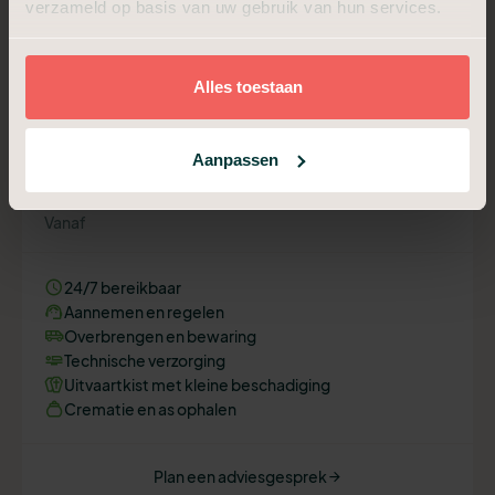
verzameld op basis van uw gebruik van hun services.
Vergelijk hieronder de drie pakketten.
Alles toestaan
Crematie in Stilte
Niet meer dan nodig, niet minder dan waardig.
Aanpassen
€ 1.299,-
Vanaf
24/7 bereikbaar
Aannemen en regelen
Overbrengen en bewaring
Technische verzorging
Uitvaartkist met kleine beschadiging
Crematie en as ophalen
Plan een adviesgesprek