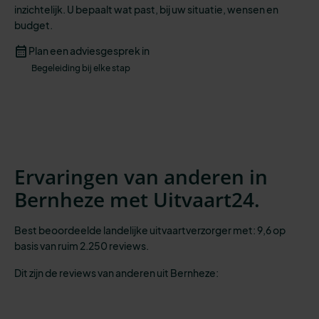
inzichtelijk
.
U
bepaalt wat past,
bij
uw situatie
, wensen
en
budget.
Plan een adviesgesprek in
Begeleiding bij elke stap
Ervaringen van anderen in
Bernheze met Uitvaart24.
Best beoordeelde landelijke uitvaartverzorger met: 9,6 op
basis van ruim 2.250 reviews.
Dit zijn de reviews van anderen uit Bernheze: