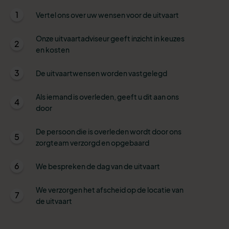
1
Vertel ons over uw wensen voor de uitvaart
Onze uitvaartadviseur geeft inzicht in keuzes
2
en kosten
3
De uitvaartwensen worden vastgelegd
Als iemand is overleden, geeft u dit aan ons
4
door
De persoon die is overleden wordt door ons
5
zorgteam verzorgd en opgebaard
6
We bespreken de dag van de uitvaart
We verzorgen het afscheid op de locatie van
7
de uitvaart