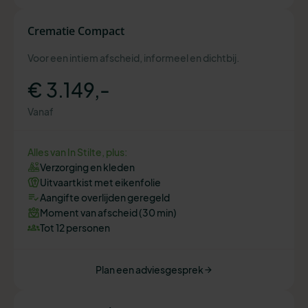
Crematie Compact
Voor een intiem afscheid, informeel en dichtbij.
€ 3.149,-
Vanaf
Alles van In Stilte, plus:
Verzorging en kleden
Uitvaartkist met eikenfolie
Aangifte overlijden geregeld
Moment van afscheid (30 min)
Tot 12 personen
Plan een adviesgesprek