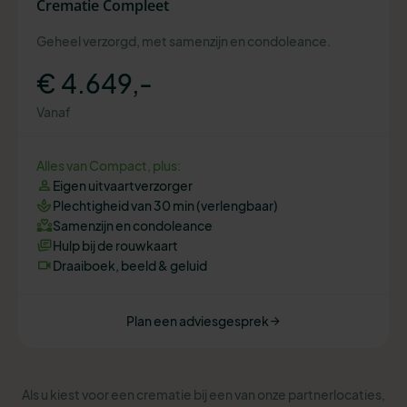
Crematie Compleet
Geheel verzorgd, met samenzijn en condoleance.
€ 4.649,-
Vanaf
Alles van Compact, plus:
Eigen uitvaartverzorger
Plechtigheid van 30 min (verlengbaar)
Samenzijn en condoleance
Hulp bij de rouwkaart
Draaiboek, beeld & geluid
Plan een adviesgesprek
Als u kiest voor een crematie bij een van onze partnerlocaties,