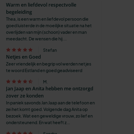
Warm en liefdevol respectvolle
begeleiding
Thea, is een warm en liefdevol persoon die
goed luisterde in de moeilijke situatie na het
overlijden van mijn (schoon) vader en man
meedacht. De wensen die hij ...
Stefan
Netjes en Goed
Zeer vriendelijk en begrip vol werden netjes
te woord Estland en goed geadviseerd
M.
Jan Jaap en Anita hebben me ontzorgd
zover ze konden
In paniek savonds Jan Jaap aan de telefoon en
zei het komt goed. Volgende dag Anita op
bezoek. Wat een geweldige vrouw, zo lief en
ondersteunend. En wat heeft z...
Sandra