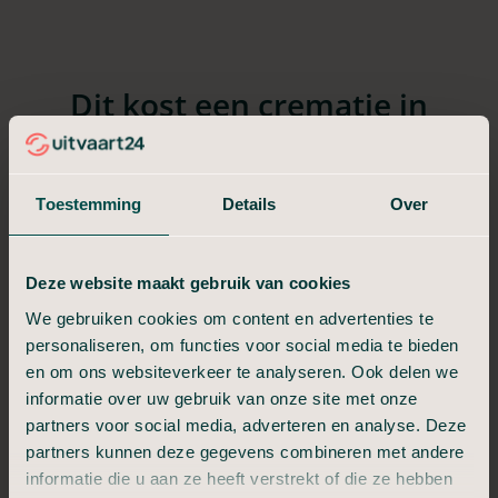
Dit kost een crematie in
Bernheze
De exacte kosten voor een crematie in Bernheze zijn
Toestemming
Details
Over
afhankelijk van het soort uitvaart, de locatie en de diensten die
u belangrijk vindt. Als vertrekpunt werken we met drie typen
crematies. Dit zijn een
crematie in stilte
, een
crematie met
Deze website maakt gebruik van cookies
intiem afscheid
en een
uitgebreide
We gebruiken cookies om content en advertenties te
crematie
met condoleance, sprekers en muziek. Elk
type bevat een basis aan diensten
die minimaal nodig zijn voor
personaliseren, om functies voor social media te bieden
deze manier van afscheid nemen.
en om ons websiteverkeer te analyseren. Ook delen we
U kunt
daarnaast onderdelen toevoegen of juist weglaten.
informatie over uw gebruik van onze site met onze
Net wat past bij uw wensen
en budget. U betaalt altijd alleen
partners voor social media, adverteren en analyse. Deze
voor de diensten die u wilt. De getoonde tarieven zijn
partners kunnen deze gegevens combineren met andere
vanafprijzen.
informatie die u aan ze heeft verstrekt of die ze hebben