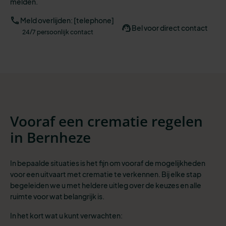
melden.
Meld overlijden: [telephone]
Bel voor direct contact
24/7 persoonlijk contact
Vooraf een crematie regelen
in Bernheze
In bepaalde situaties is het fijn om vooraf de mogelijkheden
voor een uitvaart met crematie te verkennen. Bij elke stap
begeleiden we u met heldere uitleg over de keuzes en alle
ruimte voor wat belangrijk is.
In het kort wat u kunt verwachten: