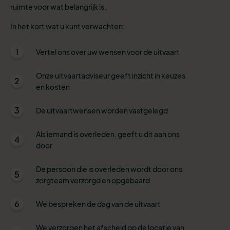
ruimte voor wat belangrijk is.
In het kort wat u kunt verwachten:
1
Vertel ons over uw wensen voor de uitvaart
Onze uitvaartadviseur geeft inzicht in keuzes
2
en kosten
3
De uitvaartwensen worden vastgelegd
Als iemand is overleden, geeft u dit aan ons
4
door
De persoon die is overleden wordt door ons
5
zorgteam verzorgd en opgebaard
6
We bespreken de dag van de uitvaart
We verzorgen het afscheid op de locatie van