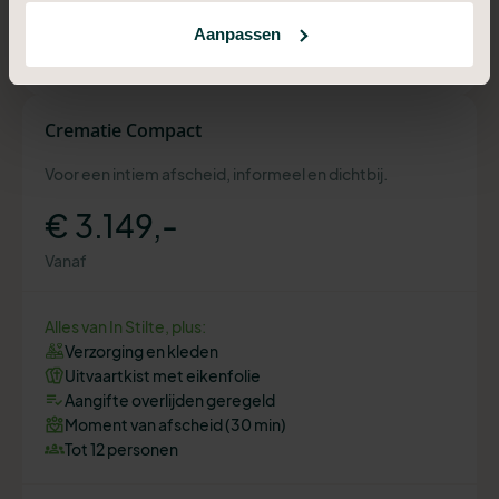
Aanpassen
Plan een adviesgesprek
Crematie Compact
Voor een intiem afscheid, informeel en dichtbij.
€ 3.149,-
Vanaf
Alles van In Stilte, plus:
Verzorging en kleden
Uitvaartkist met eikenfolie
Aangifte overlijden geregeld
Moment van afscheid (30 min)
Tot 12 personen