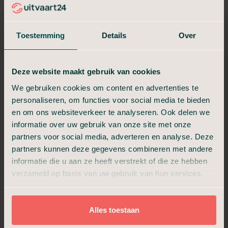
voor de diensten die u wilt. De getoonde tarieven zijn
vanafprijzen.
Toestemming
Details
Over
Vergelijk hieronder de drie pakketten.
Deze website maakt gebruik van cookies
Crematie in Stilte
We gebruiken cookies om content en advertenties te
Niet meer dan nodig, niet minder dan waardig.
personaliseren, om functies voor social media te bieden
en om ons websiteverkeer te analyseren. Ook delen we
€ 1.299,-
informatie over uw gebruik van onze site met onze
partners voor social media, adverteren en analyse. Deze
Vanaf
partners kunnen deze gegevens combineren met andere
informatie die u aan ze heeft verstrekt of die ze hebben
24/7 bereikbaar
verzameld op basis van uw gebruik van hun services.
Aannemen en regelen
Overbrengen en bewaring
Technische verzorging
Alles toestaan
Uitvaartkist met kleine beschadiging
Crematie en as ophalen