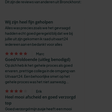
Dit zijn de reviews van anderen uit Bronckhorst:
Wij zijn heel fijn geholpen
Alles was precies zoals we het gevraagd
hadden echt goed geregeld blij dat we bij
jullie uit zijn gekomen ik raad uitvaart24
iedereen aan en bedankt voor alles
Marc
Goed/Voldoende (uitleg benodigd)
Op zich heb ik het gehele proces als goed
ervaren, prettige collega in de omgang van
Uitvaart24. Een behoorlijke smet op het
gehele proces was het niet aanwezig...
Erik
Heel mooi afscheid en goed verzorgd
top
Goed verzorgd mijn zusje heeft een mooi