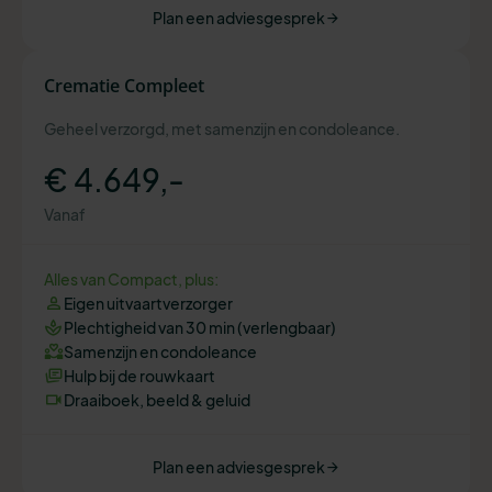
Plan een adviesgesprek
Crematie Compleet
Geheel verzorgd, met samenzijn en condoleance.
€ 4.649,-
Vanaf
Alles van Compact, plus:
Eigen uitvaartverzorger
Plechtigheid van 30 min (verlengbaar)
Samenzijn en condoleance
Hulp bij de rouwkaart
Draaiboek, beeld & geluid
Plan een adviesgesprek