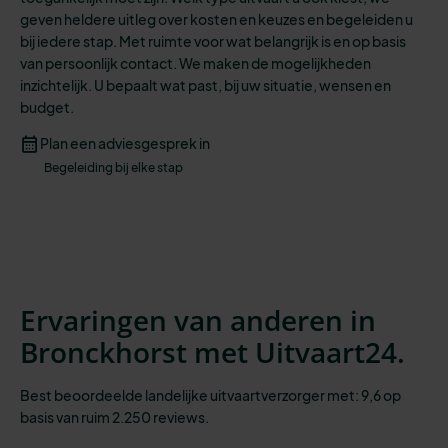
geven heldere uitleg over kosten en keuzes en begeleiden u
bij iedere stap.
Met
ruimte voor
wat belangrijk is
en op basis
van persoonlijk contact. We maken de mogelijkheden
inzichtelijk
.
U
bepaalt wat past,
bij
uw situatie
, wensen
en
budget.
Plan een adviesgesprek in
Begeleiding bij elke stap
Ervaringen van anderen in
Bronckhorst met Uitvaart24.
Best beoordeelde landelijke uitvaartverzorger met: 9,6 op
basis van ruim 2.250 reviews.