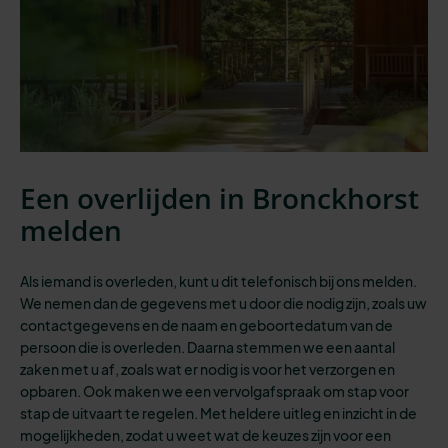
Een overlijden in Bronckhorst
melden
Als iemand is overleden, kunt u dit telefonisch bij ons melden.
We nemen dan de gegevens met u door die nodig zijn, zoals uw
contactgegevens en de naam en geboortedatum van de
persoon die is overleden. Daarna stemmen we een aantal
zaken met u af, zoals wat er nodig is voor het verzorgen en
opbaren. Ook maken we een vervolgafspraak om stap voor
stap de uitvaart te regelen. Met heldere uitleg en inzicht in de
mogelijkheden, zodat u weet wat de keuzes zijn voor een