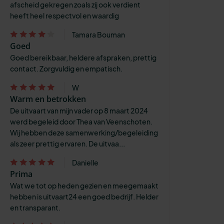
afscheid gekregen zoals zij ook verdient
heeft heel respectvol en waardig
Tamara Bouman
Goed
Goed bereikbaar, heldere afspraken, prettig
contact. Zorgvuldig en empatisch.
W
Warm en betrokken
De uitvaart van mijn vader op 8 maart 2024
werd begeleid door Thea van Veenschoten.
Wij hebben deze samenwerking/begeleiding
als zeer prettig ervaren. De uitvaa...
Danielle
Prima
Wat we tot op heden gezien en meegemaakt
hebben is uitvaart24 een goed bedrijf. Helder
en transparant.