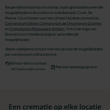
Keuzevrijheid staat bij ons voorop, naast goed advies over alle
mogelijkheden in Bronckhorst in de Bekveld, Covik, De
Meene. U kunt kiezen voor een uitvaart bij deze crematoria:
Crematorium Dieren,
Crematorium de Omarming in Zutphen
en
Crematorium Moscowa in Arnhem
.
Ook in de regio van
Bronckhorst in Gelderland zijn er verschillende
mogelijkheden.
Neem vrijblijvend contact met ons op voor de mogelijkheden
per crematorium in Bronckhorst.
Bel voor direct contact
Plan een adviesgesprek in
24/7 persoonlijk contact
Een crematie op elke locatie