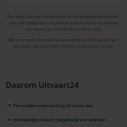
Als u kiest voor een crematie bij een van onze partnerlocaties,
dan is dit inbegrepen. Bij andere crematoria is er sprake van
een meerprijs, afhankelijk van de locatie.
Kijk voor meer informatie op de pagina van het type uitvaart
dat u kiest (zie hieronder) of neem contact met ons op.
Daarom Uitvaart24
Persoonlijke ondersteuning, 24 uur per dag
Een waardige uitvaart, toegankelijk voor iedereen