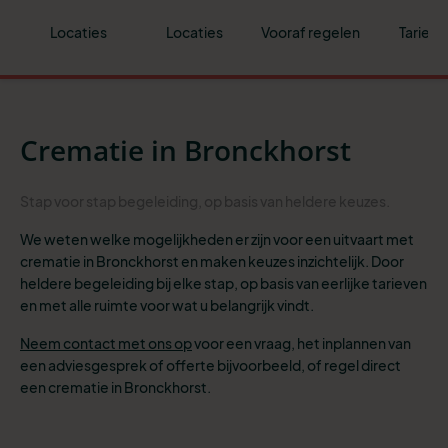
Locaties
Locaties
Vooraf regelen
Tarieve
Crematie in Bronckhorst
Stap
voor stap begeleiding
, op basis van heldere
keuzes
.
We weten welke mogelijkheden er zijn voor een uitvaart met
crematie in Bronckhorst en maken keuzes inzichtelijk. Door
heldere begeleiding bij elke stap, op basis van eerlijke tarieven
en met alle ruimte voor wat u belangrijk vindt.
Neem contact met ons op
voor een vraag, het inplannen van
een adviesgesprek of offerte bijvoorbeeld, of
regel direct
een crematie in Bronckhorst.