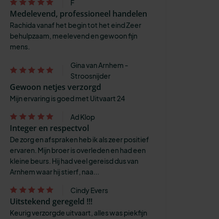
F
Medelevend, professioneel handelen
Rachida vanaf het begin tot het eind Zeer
behulpzaam, meelevend en gewoon fijn
mens.
Gina van Arnhem -
Stroosnijder
Gewoon netjes verzorgd
Mijn ervaring is goed met Uitvaart 24
Ad Klop
Integer en respectvol
De zorg en afspraken heb ik als zeer positief
ervaren. Mijn broer is overleden en had een
kleine beurs. Hij had veel gereisd dus van
Arnhem waar hij stierf, naa...
Cindy Evers
Uitstekend geregeld !!!
Keurig verzorgde uitvaart, alles was piekfijn