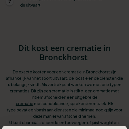
7
de uitvaart
Dit kost een crematie in
Bronckhorst
De exacte kosten voor een crematie in Bronckhorst zijn
afhankelijk van het soort uitvaart, de locatie en de diensten die
u belangrijk vindt. Als vertrekpunt werken we met drie typen
crematies. Dit zijn een
crematie in stilte
, een
crematie met
intiem afscheid
en een
uitgebreide
crematie
met condoleance, sprekers en muziek. Elk
type bevat een basis aan diensten
die minimaal nodig zijn voor
deze manier van afscheid nemen.
U kunt
daarnaast onderdelen toevoegen of juist weglaten.
Net wat past bij uw wensen
en budget. U betaalt altijd alleen