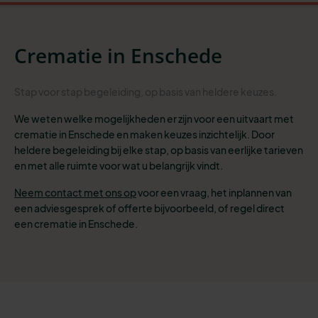
Crematie in Enschede
Stap
voor stap begeleiding
, op basis van heldere
keuzes
.
We weten welke mogelijkheden er zijn voor een uitvaart met
crematie in Enschede en maken keuzes inzichtelijk. Door
heldere begeleiding bij elke stap, op basis van eerlijke tarieven
en met alle ruimte voor wat u belangrijk vindt.
Neem contact met ons op
voor een vraag, het inplannen van
een adviesgesprek of offerte bijvoorbeeld, of
regel direct
een crematie in Enschede.