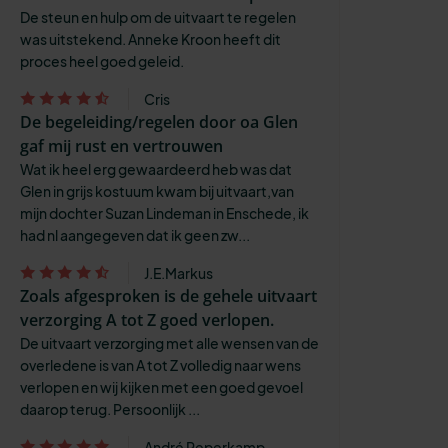
De steun en hulp om de uitvaart te regelen
was uitstekend. Anneke Kroon heeft dit
proces heel goed geleid.
Cris
De begeleiding/regelen door oa Glen
gaf mij rust en vertrouwen
Wat ik heel erg gewaardeerd heb was dat
Glen in grijs kostuum kwam bij uitvaart,van
mijn dochter Suzan Lindeman in Enschede, ik
had nl aangegeven dat ik geen zw...
J.E.Markus
Zoals afgesproken is de gehele uitvaart
verzorging A tot Z goed verlopen.
De uitvaart verzorging met alle wensen van de
overledene is van A tot Z volledig naar wens
verlopen en wij kijken met een goed gevoel
daarop terug. Persoonlijk ...
André Peperkamp