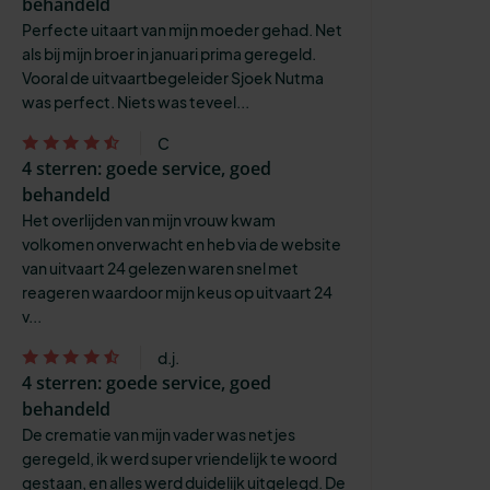
behandeld
Perfecte uitaart van mijn moeder gehad. Net
als bij mijn broer in januari prima geregeld.
Vooral de uitvaartbegeleider Sjoek Nutma
was perfect. Niets was teveel...
C
4 sterren: goede service, goed
behandeld
Het overlijden van mijn vrouw kwam
volkomen onverwacht en heb via de website
van uitvaart 24 gelezen waren snel met
reageren waardoor mijn keus op uitvaart 24
v...
d.j.
4 sterren: goede service, goed
behandeld
De crematie van mijn vader was netjes
geregeld, ik werd super vriendelijk te woord
gestaan, en alles werd duidelijk uitgelegd. De