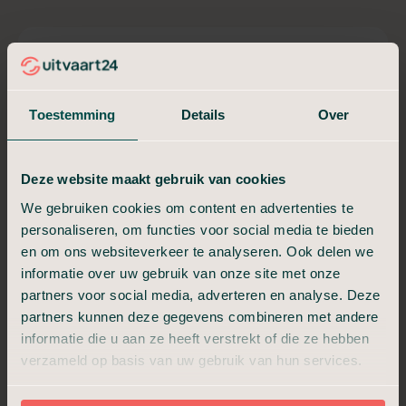
Crematie in Stilte
Niet meer dan nodig, niet minder dan waardig.
Toestemming
Details
Over
€ 1.299,-
Vanaf
Deze website maakt gebruik van cookies
We gebruiken cookies om content en advertenties te
24/7 bereikbaar
personaliseren, om functies voor social media te bieden
Aannemen en regelen
en om ons websiteverkeer te analyseren. Ook delen we
Overbrengen en bewaring
informatie over uw gebruik van onze site met onze
Technische verzorging
partners voor social media, adverteren en analyse. Deze
Uitvaartkist met kleine beschadiging
Crematie en as ophalen
partners kunnen deze gegevens combineren met andere
informatie die u aan ze heeft verstrekt of die ze hebben
verzameld op basis van uw gebruik van hun services.
Plan een adviesgesprek