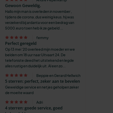
Gewoon Geweldig.
Hallo mijn man is overleden in november ,
tijdens de corona ,dus weinig keus. hij was
verzekerd bij ardanta voor een bedrag van
5000.euro toen heb ik ze gebeld ...
femmy
Perfect geregeld
Op 13 mei ‘20 overleed mijn moeder en we
belden om 18 uur naar Uitvaart 24. De
telefoniste deed het uitstekend en legde
alles rustig en duidelijk uit. Al een zo...
Beppie en Gerard Hellwich
5 sterren: perfect, zeker aan te bevelen
Geweldige service en netjes geholpen zeker
de moeite waard
Adri
4 sterren: goede service, goed