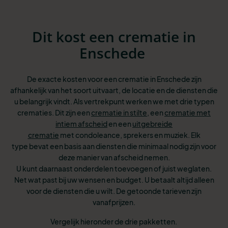
Dit kost een crematie in
Enschede
De exacte kosten voor een crematie in Enschede zijn
afhankelijk van het soort uitvaart, de locatie en de diensten die
u belangrijk vindt. Als vertrekpunt werken we met drie typen
crematies. Dit zijn een
crematie in stilte
, een
crematie met
intiem afscheid
en een
uitgebreide
crematie
met condoleance, sprekers en muziek. Elk
type bevat een basis aan diensten
die minimaal nodig zijn voor
deze manier van afscheid nemen.
U kunt
daarnaast onderdelen toevoegen of juist weglaten.
Net wat past bij uw wensen
en budget. U betaalt altijd alleen
voor de diensten die u wilt. De getoonde tarieven zijn
vanafprijzen.
Vergelijk hieronder de drie pakketten.