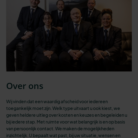
Over ons
Wij vinden dat een waardig afscheid voor iedereen
toegankelijk moet zijn.
Welk type uitvaart
u ook kiest,
we
geven heldere uitleg over kosten en keuzes en begeleiden u
bij iedere stap.
Met
ruimte voor
wat belangrijk is
en op basis
van persoonlijk contact. We maken de mogelijkheden
inzichtelijk
.
U
bepaalt wat past,
bij
uw situatie
, wensen
en