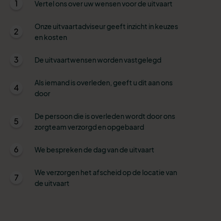
1
Vertel ons over uw wensen voor de uitvaart
Onze uitvaartadviseur geeft inzicht in keuzes
2
en kosten
3
De uitvaartwensen worden vastgelegd
Als iemand is overleden, geeft u dit aan ons
4
door
De persoon die is overleden wordt door ons
5
zorgteam verzorgd en opgebaard
6
We bespreken de dag van de uitvaart
We verzorgen het afscheid op de locatie van
7
de uitvaart