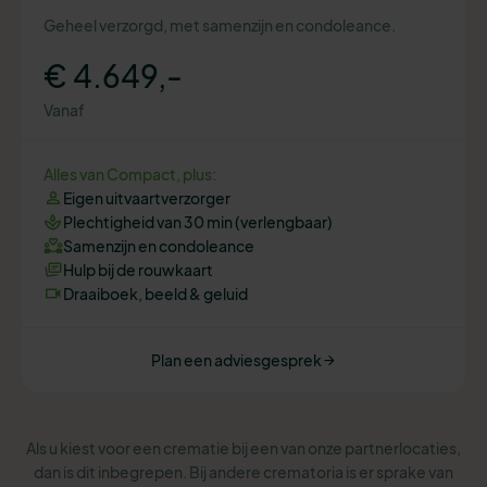
Geheel verzorgd, met samenzijn en condoleance.
€ 4.649,-
Vanaf
Alles van Compact, plus:
Eigen uitvaartverzorger
Plechtigheid van 30 min (verlengbaar)
Samenzijn en condoleance
Hulp bij de rouwkaart
Draaiboek, beeld & geluid
Plan een adviesgesprek
Als u kiest voor een crematie bij een van onze partnerlocaties,
dan is dit inbegrepen. Bij andere crematoria is er sprake van