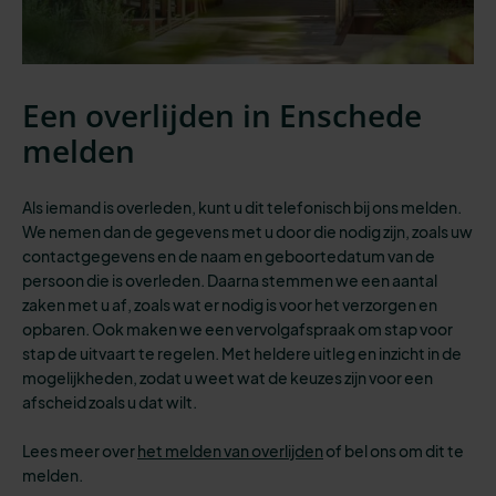
Een overlijden in Enschede
melden
Als iemand is overleden, kunt u dit telefonisch bij ons melden.
We nemen dan de gegevens met u door die nodig zijn, zoals uw
contactgegevens en de naam en geboortedatum van de
persoon die is overleden. Daarna stemmen we een aantal
zaken met u af, zoals wat er nodig is voor het verzorgen en
opbaren. Ook maken we een vervolgafspraak om stap voor
stap de uitvaart te regelen. Met heldere uitleg en inzicht in de
mogelijkheden, zodat u weet wat de keuzes zijn voor een
afscheid zoals u dat wilt.
Lees meer over
het melden van overlijden
of bel ons om dit te
melden.