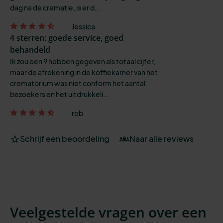
dag na de crematie, is er d...
Jessica
4 sterren: goede service, goed
behandeld
Ik zou een 9 hebben gegeven als totaal cijfer,
maar de afrekening in de koffiekamer van het
crematorium was niet conform het aantal
bezoekers en het uitdrukkeli...
rob
Schrijf een beoordeling
Naar alle reviews
Veelgestelde vragen over een