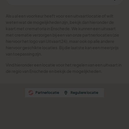
Als u al een voorkeur heeft voor een uitvaartlocatie of wilt
weten wat de mogelijkheden zijn, bekijk dan hieronder de
kaart met crematoria in Enschede.
We kunnen een uitvaart
met crematie verzorgen bij een van onze partnerlocaties (zie
hiervoor het logo van Uitvaart24), maar ook op alle andere
hiervoor geschikte locaties. Bij die laatste kan een meerprijs
van toepassing zijn.
Vind hieronder een locatie voor het regelen van een uitvaart in
de regio van Enschede en bekijk de mogelijkheden.
Partnerlocatie
Reguliere locatie