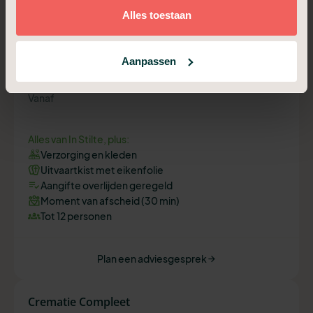
Crematie Compact
Alles toestaan
Voor een intiem afscheid, informeel en dichtbij.
Aanpassen
€ 3.149,-
Vanaf
Alles van In Stilte, plus:
Verzorging en kleden
Uitvaartkist met eikenfolie
Aangifte overlijden geregeld
Moment van afscheid (30 min)
Tot 12 personen
Plan een adviesgesprek
Crematie Compleet