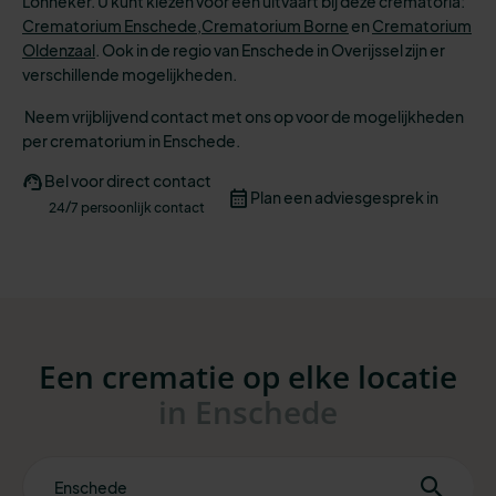
Lonneker. U kunt kiezen voor een uitvaart bij deze crematoria:
Crematorium Enschede,
Crematorium Borne
en
Crematorium
Oldenzaal
.
Ook in de regio van Enschede in Overijssel zijn er
verschillende mogelijkheden.
Neem vrijblijvend contact met ons op voor de mogelijkheden
per crematorium in Enschede.
Bel voor direct contact
Plan een adviesgesprek in
24/7 persoonlijk contact
Een crematie op elke locatie
in Enschede