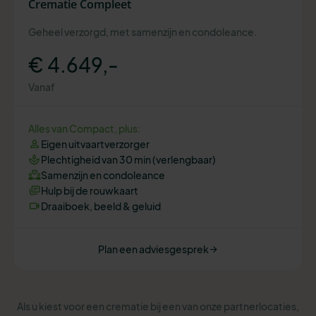
Crematie Compleet
Geheel verzorgd, met samenzijn en condoleance.
€ 4.649,-
Vanaf
Alles van Compact, plus:
Eigen uitvaartverzorger
Plechtigheid van 30 min (verlengbaar)
Samenzijn en condoleance
Hulp bij de rouwkaart
Draaiboek, beeld & geluid
Plan een adviesgesprek
Als u kiest voor een crematie bij een van onze partnerlocaties,