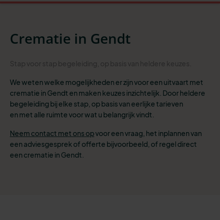
Crematie in Gendt
Stap
voor stap begeleiding
, op basis van heldere
keuzes
.
We weten welke mogelijkheden er zijn voor een uitvaart met
crematie in Gendt en maken keuzes inzichtelijk. Door heldere
begeleiding bij elke stap, op basis van eerlijke tarieven
en met alle ruimte voor wat u belangrijk vindt.
Neem contact met ons op
voor een vraag, het inplannen van
een adviesgesprek of offerte bijvoorbeeld, of
regel direct
een crematie in Gendt.