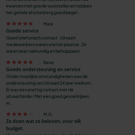
kwamen met goede voorstellen en hebben
het gehele afscheid erg goed begel...
Mark
Goede service
Goed telefonisch contact . Uitvaart
medewerkers waren snel ter plaatse . Ze
waren zeer vakkundig en behulpzaam.
Rene
Goede ondersteuning en service
Onder moeilijke omstandigheden was de
ondersteuning van Uitvaart24 zeer welkom.
Er was een prettig contact met de
uitvaartleider. Met een goed gevoel kijken
w...
M.G.
Ze doen wat ze beloven, voor elk
budget.