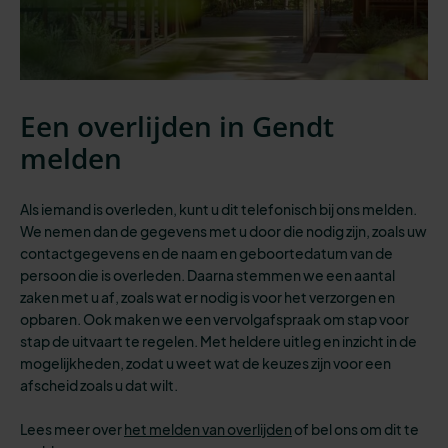
Een overlijden in Gendt
melden
Als iemand is overleden, kunt u dit telefonisch bij ons melden.
We nemen dan de gegevens met u door die nodig zijn, zoals uw
contactgegevens en de naam en geboortedatum van de
persoon die is overleden. Daarna stemmen we een aantal
zaken met u af, zoals wat er nodig is voor het verzorgen en
opbaren. Ook maken we een vervolgafspraak om stap voor
stap de uitvaart te regelen. Met heldere uitleg en inzicht in de
mogelijkheden, zodat u weet wat de keuzes zijn voor een
afscheid zoals u dat wilt.
Lees meer over
het melden van overlijden
of bel ons om dit te