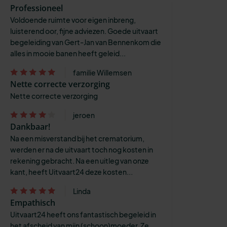
Professioneel
Voldoende ruimte voor eigen inbreng,
luisterend oor, fijne adviezen. Goede uitvaart
begeleiding van Gert-Jan van Bennenkom die
alles in mooie banen heeft geleid...
familie Willemsen
Nette correcte verzorging
Nette correcte verzorging
jeroen
Dankbaar!
Na een misverstand bij het crematorium,
werden er na de uitvaart toch nog kosten in
rekening gebracht. Na een uitleg van onze
kant, heeft Uitvaart24 deze kosten...
Linda
Empathisch
Uitvaart24 heeft ons fantastisch begeleid in
het afscheid van mijn (schoon)moeder. Ze