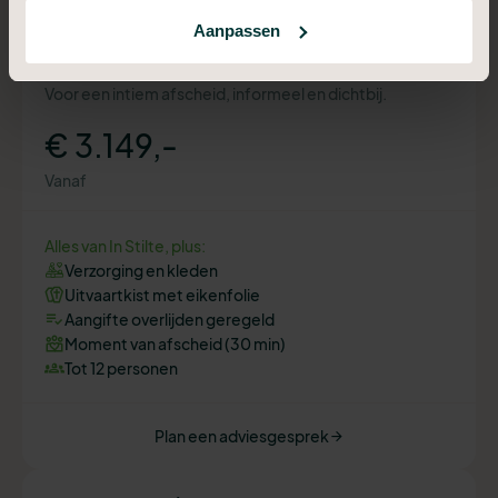
Aanpassen
Crematie Compact
Voor een intiem afscheid, informeel en dichtbij.
€ 3.149,-
Vanaf
Alles van In Stilte, plus:
Verzorging en kleden
Uitvaartkist met eikenfolie
Aangifte overlijden geregeld
Moment van afscheid (30 min)
Tot 12 personen
Plan een adviesgesprek