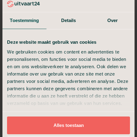
Vergelijk hieronder de drie pakketten.
Toestemming
Details
Over
Crematie in Stilte
Niet meer dan nodig, niet minder dan waardig.
Deze website maakt gebruik van cookies
€ 1.299,-
We gebruiken cookies om content en advertenties te
personaliseren, om functies voor social media te bieden
Vanaf
en om ons websiteverkeer te analyseren. Ook delen we
informatie over uw gebruik van onze site met onze
24/7 bereikbaar
partners voor social media, adverteren en analyse. Deze
Aannemen en regelen
partners kunnen deze gegevens combineren met andere
Overbrengen en bewaring
informatie die u aan ze heeft verstrekt of die ze hebben
Technische verzorging
verzameld op basis van uw gebruik van hun services.
Uitvaartkist met kleine beschadiging
Crematie en as ophalen
Alles toestaan
Plan een adviesgesprek