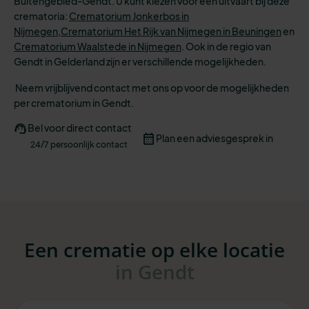
Buitengebied-Gendt. U kunt kiezen voor een uitvaart bij deze
crematoria:
Crematorium Jonkerbos in
Nijmegen,
Crematorium Het Rijk van Nijmegen in Beuningen
en
Crematorium Waalstede in Nijmegen
.
Ook in de regio van
Gendt in Gelderland zijn er verschillende mogelijkheden.
Neem vrijblijvend contact met ons op voor de mogelijkheden
per crematorium in Gendt.
Bel voor direct contact
Plan een adviesgesprek in
24/7 persoonlijk contact
Een crematie op elke locatie
in Gendt