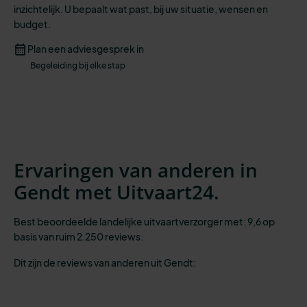
inzichtelijk
.
U
bepaalt wat past,
bij
uw situatie
, wensen
en
budget.
Plan een adviesgesprek in
Begeleiding bij elke stap
Ervaringen van anderen in
Gendt met Uitvaart24.
Best beoordeelde landelijke uitvaartverzorger met: 9,6 op
basis van ruim 2.250 reviews.
Dit zijn de reviews van anderen uit Gendt: