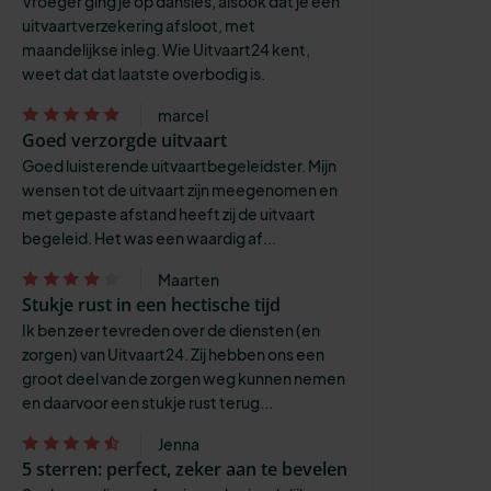
Vroeger ging je op dansles, alsook dat je een
uitvaartverzekering afsloot, met
maandelijkse inleg. Wie Uitvaart24 kent,
weet dat dat laatste overbodig is.
marcel
Goed verzorgde uitvaart
Goed luisterende uitvaartbegeleidster. Mijn
wensen tot de uitvaart zijn meegenomen en
met gepaste afstand heeft zij de uitvaart
begeleid. Het was een waardig af...
Maarten
Stukje rust in een hectische tijd
Ik ben zeer tevreden over de diensten (en
zorgen) van Uitvaart24. Zij hebben ons een
groot deel van de zorgen weg kunnen nemen
en daarvoor een stukje rust terug...
Jenna
5 sterren: perfect, zeker aan te bevelen