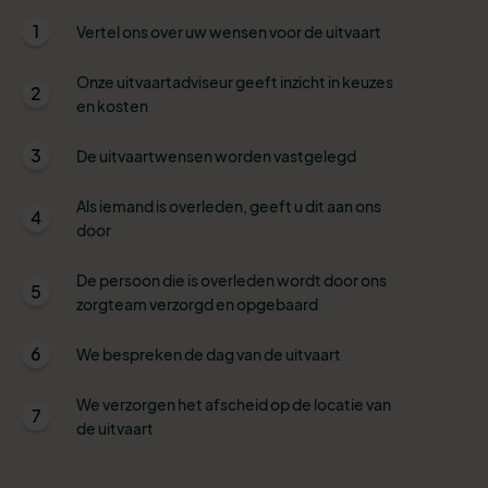
1
Vertel ons over uw wensen voor de uitvaart
Onze uitvaartadviseur geeft inzicht in keuzes
2
en kosten
3
De uitvaartwensen worden vastgelegd
Als iemand is overleden, geeft u dit aan ons
4
door
De persoon die is overleden wordt door ons
5
zorgteam verzorgd en opgebaard
6
We bespreken de dag van de uitvaart
We verzorgen het afscheid op de locatie van
7
de uitvaart