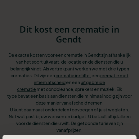
Dit kost een crematie in
Gendt
De exacte kosten voor een crematie in Gendt zijn afhankelijk
van het soort uitvaart, de locatie en de diensten die u
belangrijk vindt. Als vertrekpunt werken we met drie typen
crematies. Dit zijn een
crematie in stilte
, een
crematie met
intiem afscheid
en een
uitgebreide
crematie
met condoleance, sprekers en muziek. Elk
type bevat een basis aan diensten
die minimaal nodig zijn voor
deze manier van afscheid nemen.
U kunt
daarnaast onderdelen toevoegen of juist weglaten.
Net wat past bij uw wensen
en budget. U betaalt altijd alleen
voor de diensten die u wilt. De getoonde tarieven zijn
vanafprijzen.