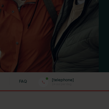
[telephone]
FAQ
24 uur per dag