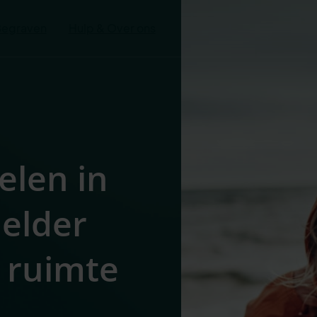
Begraven
Hulp & Over ons
elen in
elder
 ruimte
s