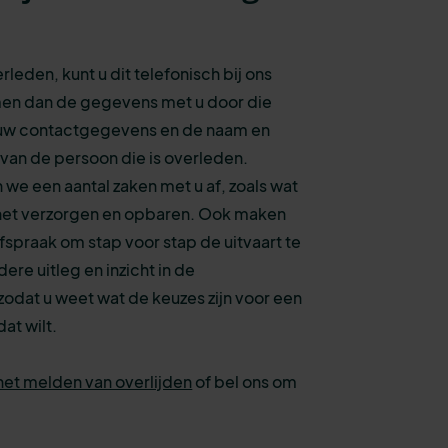
rleden, kunt u dit telefonisch bij ons
en dan de gegevens met u door die
ls uw contactgegevens en de naam en
an de persoon die is overleden.
e een aantal zaken met u af, zoals wat
r het verzorgen en opbaren. Ook maken
spraak om stap voor stap de uitvaart te
ere uitleg en inzicht in de
odat u weet wat de keuzes zijn voor een
dat wilt.
het melden van overlijden
of bel ons om