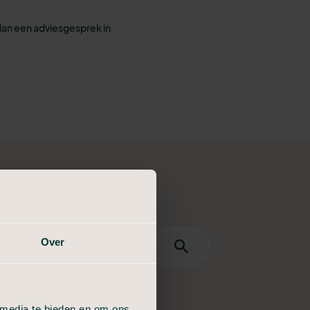
lan een adviesgesprek in
Over
dan
j een
 media te bieden en om ons