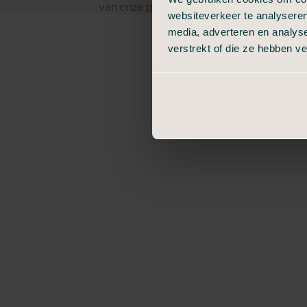
van onze partnerlocaties (zie hiervoor h
websiteverkeer te analyseren
geschikte locaties. Bij die laatste kan e
media, adverteren en analys
verstrekt of die ze hebben v
Vind hieronder een locatie voor het rege
mogelijkheden.