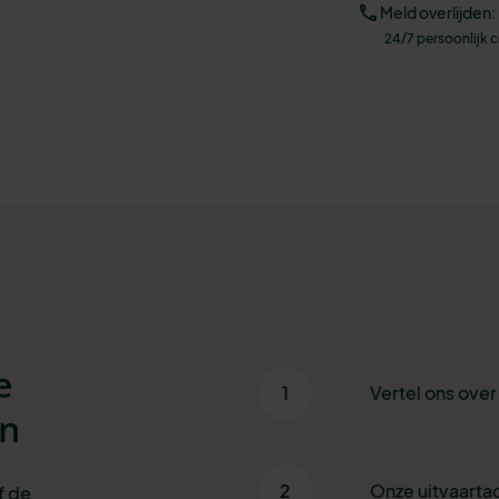
Meld overlijden:
24/7 persoonlijk 
e
1
Vertel ons ove
en
2
Onze uitvaartad
f de