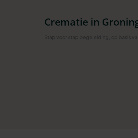
Crematie in Gronin
Stap
voor stap begeleiding
, op basis v