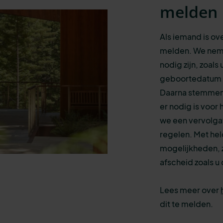
melden
Als iemand is ove
melden. We nem
nodig zijn, zoa
geboortedatum v
Daarna stemmen w
er nodig is voo
we een vervolgaf
regelen. Met held
mogelijkheden, z
afscheid zoals u 
Lees meer over
dit te melden.