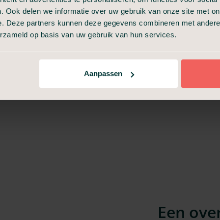
et logo van Uitvaart24), maar ook op alle andere hiervoor
. Ook delen we informatie over uw gebruik van onze site met on
en meerprijs van toepassing zijn.
e. Deze partners kunnen deze gegevens combineren met andere i
erzameld op basis van uw gebruik van hun services.
len van een uitvaart in de regio van Groningen en bekijk de
Aanpassen
Een over