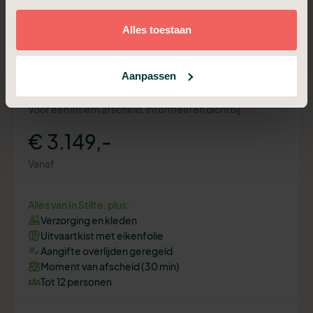
Alles toestaan
Plan een adviesgesprek
Aanpassen
Crematie Compact
Voor een intiem afscheid, informeel en dichtbij.
€ 3.149,-
Vanaf
Alles van In Stilte, plus:
Verzorging en kleden
Uitvaartkist met eikenfolie
Aangifte overlijden geregeld
Moment van afscheid (30 min)
Tot 12 personen