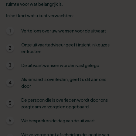
ruimte voor wat belangrijk is.
In het kort wat u kunt verwachten:
1
Vertel ons over uw wensen voor de uitvaart
Onze uitvaartadviseur geeft inzicht in keuzes
2
en kosten
3
De uitvaartwensen worden vastgelegd
Als iemand is overleden, geeft u dit aan ons
4
door
De persoon die is overleden wordt door ons
5
zorgteam verzorgd en opgebaard
6
We bespreken de dag van de uitvaart
We verzorgen het afscheid op de locatie van