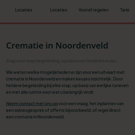
Locaties
Locaties
Vooraf regelen
Tarieve
Crematie in Noordenveld
Stap
voor stap begeleiding
, op basis van heldere
keuzes
.
We weten welke mogelijkheden er zijn voor een uitvaart met
crematie in Noordenveld en maken keuzes inzichtelijk. Door
heldere begeleiding bij elke stap, op basis van eerlijke tarieven
en met alle ruimte voor wat u belangrijk vindt.
Neem contact met ons op
voor een vraag, het inplannen van
een adviesgesprek of offerte bijvoorbeeld, of
regel direct
een crematie in Noordenveld.