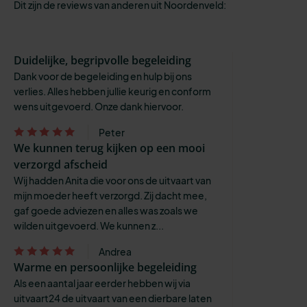
Dit zijn de reviews van anderen uit Noordenveld:
Duidelijke, begripvolle begeleiding
Dank voor de begeleiding en hulp bij ons
verlies. Alles hebben jullie keurig en conform
wens uitgevoerd. Onze dank hiervoor.
Peter
We kunnen terug kijken op een mooi
verzorgd afscheid
Wij hadden Anita die voor ons de uitvaart van
mijn moeder heeft verzorgd. Zij dacht mee,
gaf goede adviezen en alles was zoals we
wilden uitgevoerd. We kunnen z...
Andrea
Warme en persoonlijke begeleiding
Als een aantal jaar eerder hebben wij via
uitvaart24 de uitvaart van een dierbare laten