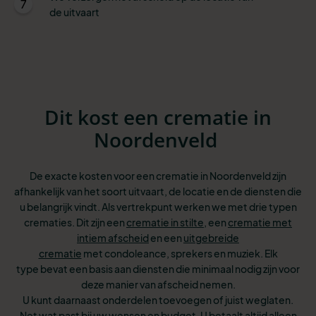
7
de uitvaart
Dit kost een crematie in
Noordenveld
De exacte kosten voor een crematie in Noordenveld zijn
afhankelijk van het soort uitvaart, de locatie en de diensten die
u belangrijk vindt. Als vertrekpunt werken we met drie typen
crematies. Dit zijn een
crematie in stilte
, een
crematie met
intiem afscheid
en een
uitgebreide
crematie
met condoleance, sprekers en muziek. Elk
type bevat een basis aan diensten
die minimaal nodig zijn voor
deze manier van afscheid nemen.
U kunt
daarnaast onderdelen toevoegen of juist weglaten.
Net wat past bij uw wensen
en budget. U betaalt altijd alleen