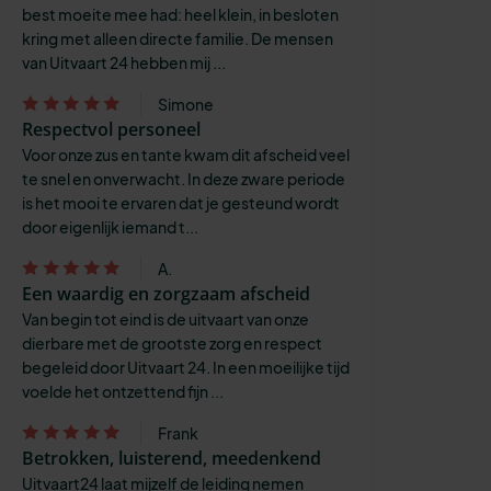
best moeite mee had: heel klein, in besloten
kring met alleen directe familie. De mensen
van Uitvaart 24 hebben mij ...
Simone
Respectvol personeel
Voor onze zus en tante kwam dit afscheid veel
te snel en onverwacht. In deze zware periode
is het mooi te ervaren dat je gesteund wordt
door eigenlijk iemand t...
A.
Een waardig en zorgzaam afscheid
Van begin tot eind is de uitvaart van onze
dierbare met de grootste zorg en respect
begeleid door Uitvaart 24. In een moeilijke tijd
voelde het ontzettend fijn ...
Frank
Betrokken, luisterend, meedenkend
Uitvaart24 laat mijzelf de leiding nemen