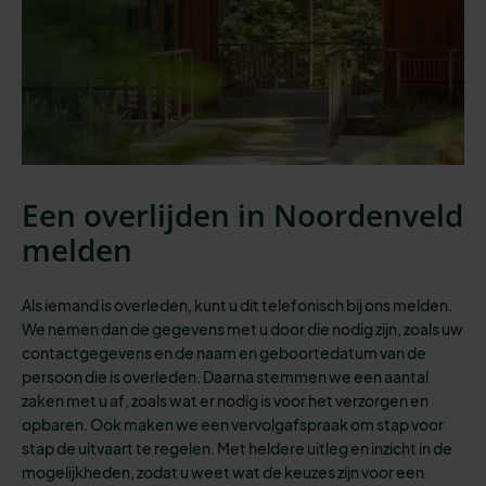
Een overlijden in Noordenveld
melden
Als iemand is overleden, kunt u dit telefonisch bij ons melden.
We nemen dan de gegevens met u door die nodig zijn, zoals uw
contactgegevens en de naam en geboortedatum van de
persoon die is overleden. Daarna stemmen we een aantal
zaken met u af, zoals wat er nodig is voor het verzorgen en
opbaren. Ook maken we een vervolgafspraak om stap voor
stap de uitvaart te regelen. Met heldere uitleg en inzicht in de
mogelijkheden, zodat u weet wat de keuzes zijn voor een