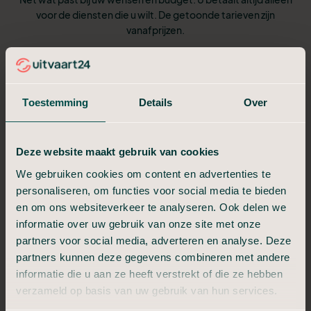
voor de diensten die u wilt. De getoonde tarieven zijn
vanafprijzen.
Vergelijk hieronder de drie pakketten.
Toestemming
Details
Over
Crematie in Stilte
Niet meer dan nodig, niet minder dan waardig.
Deze website maakt gebruik van cookies
€ 1.299,-
We gebruiken cookies om content en advertenties te
Vanaf
personaliseren, om functies voor social media te bieden
en om ons websiteverkeer te analyseren. Ook delen we
informatie over uw gebruik van onze site met onze
24/7 bereikbaar
partners voor social media, adverteren en analyse. Deze
Aannemen en regelen
partners kunnen deze gegevens combineren met andere
Overbrengen en bewaring
informatie die u aan ze heeft verstrekt of die ze hebben
Technische verzorging
verzameld op basis van uw gebruik van hun services.
Uitvaartkist met kleine beschadiging
Crematie en as ophalen