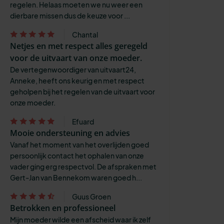
regelen. Helaas moeten we nu weer een
dierbare missen dus de keuze voor ...
Chantal
Netjes en met respect alles geregeld
voor de uitvaart van onze moeder.
De vertegenwoordiger van uitvaart24,
Anneke, heeft ons keurig en met respect
geholpen bij het regelen van de uitvaart voor
onze moeder.
Efuard
Mooie ondersteuning en advies
Vanaf het moment van het overlijden goed
persoonlijk contact het ophalen van onze
vader ging erg respectvol. De afspraken met
Gert-Jan van Bennekom waren goed h...
Guus Groen
Betrokken en professioneel
Mijn moeder wilde een afscheid waar ik zelf