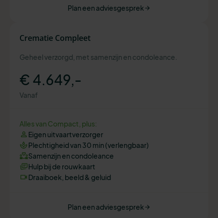
Plan een adviesgesprek
Crematie Compleet
Geheel verzorgd, met samenzijn en condoleance.
€ 4.649,-
Vanaf
Alles van Compact, plus:
Eigen uitvaartverzorger
Plechtigheid van 30 min (verlengbaar)
Samenzijn en condoleance
Hulp bij de rouwkaart
Draaiboek, beeld & geluid
Plan een adviesgesprek