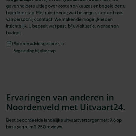
geven heldere uitleg over kosten en keuzes en begeleiden u
bij iedere stap.
Met
ruimte voor
wat belangrijk is
en op basis
van persoonlijk contact. We maken de mogelijkheden
inzichtelijk
.
U
bepaalt wat past,
bij
uw situatie
, wensen
en
budget.
Plan een adviesgesprek in
Begeleiding bij elke stap
Ervaringen van anderen in
Noordenveld met Uitvaart24.
Best beoordeelde landelijke uitvaartverzorger met: 9,6 op
basis van ruim 2.250 reviews.