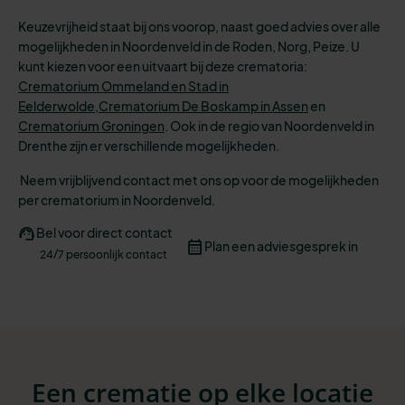
Keuzevrijheid staat bij ons voorop, naast goed advies over alle
mogelijkheden in Noordenveld in de Roden, Norg, Peize. U
kunt kiezen voor een uitvaart bij deze crematoria:
Crematorium Ommeland en Stad in
Eelderwolde,
Crematorium De Boskamp in Assen
en
Crematorium Groningen
.
Ook in de regio van Noordenveld in
Drenthe zijn er verschillende mogelijkheden.
Neem vrijblijvend contact met ons op voor de mogelijkheden
per crematorium in Noordenveld.
Bel voor direct contact
Plan een adviesgesprek in
24/7 persoonlijk contact
Een crematie op elke locatie