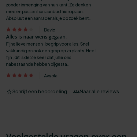
zonder inmenging van hun kant. Ze denken
mee en passen hun aanbod hierop aan.
Absoluut een aanrader als je op zoek bent...
David
Alles is naar wens gegaan.
Fijne lieve mensen , begrip voor alles. Snel
vakkundig en ook een grap op zn plaats. Heel
fijn , dit is de 2 e keer dat jullie ons
nabestaande hebben bijgesta...
Avyola
Schrijf een beoordeling
Naar alle reviews
Veelgestelde vragen over een