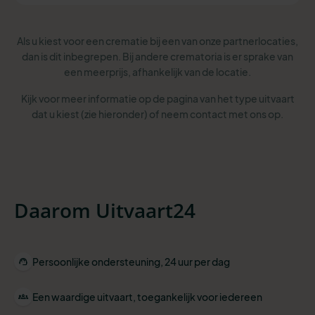
Als u kiest voor een crematie bij een van onze partnerlocaties,
dan is dit inbegrepen. Bij andere crematoria is er sprake van
een meerprijs, afhankelijk van de locatie.
Kijk voor meer informatie op de pagina van het type uitvaart
dat u kiest (zie hieronder) of neem contact met ons op.
Daarom Uitvaart24
Persoonlijke ondersteuning, 24 uur per dag
Een waardige uitvaart, toegankelijk voor iedereen