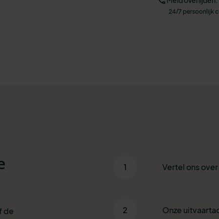
24/7 persoonlijk 
e
1
Vertel ons ove
2
Onze uitvaartad
f de