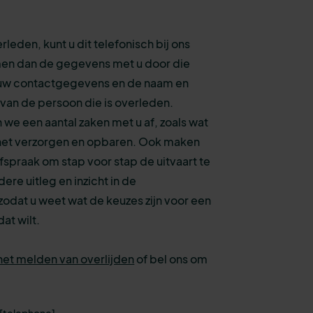
rleden, kunt u dit telefonisch bij ons
en dan de gegevens met u door die
ls uw contactgegevens en de naam en
an de persoon die is overleden.
e een aantal zaken met u af, zoals wat
r het verzorgen en opbaren. Ook maken
spraak om stap voor stap de uitvaart te
ere uitleg en inzicht in de
odat u weet wat de keuzes zijn voor een
dat wilt.
het melden van overlijden
of bel ons om
 [telephone]