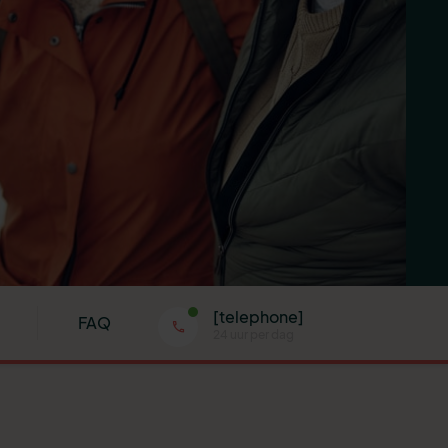
[telephone]
FAQ
24 uur per dag