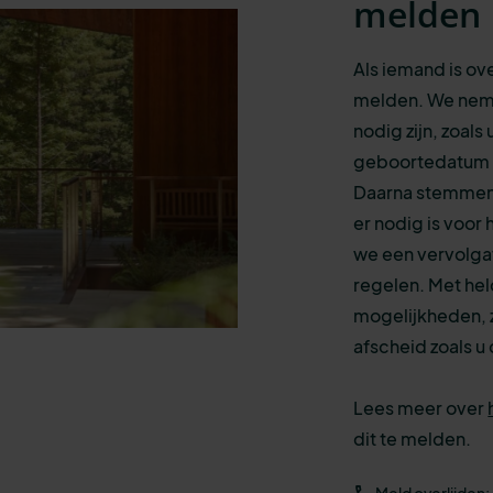
melden
Als iemand is ove
melden. We nem
nodig zijn, zoa
geboortedatum v
Daarna stemmen w
er nodig is voo
we een vervolgaf
regelen. Met held
mogelijkheden, z
afscheid zoals u 
Lees meer over
dit te melden.
Meld overlijden: