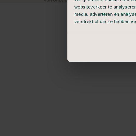
websiteverkeer te analyseren
geschikte locaties. Bij die laatste kan e
media, adverteren en analys
verstrekt of die ze hebben v
Vind hieronder een locatie voor het rege
mogelijkheden.