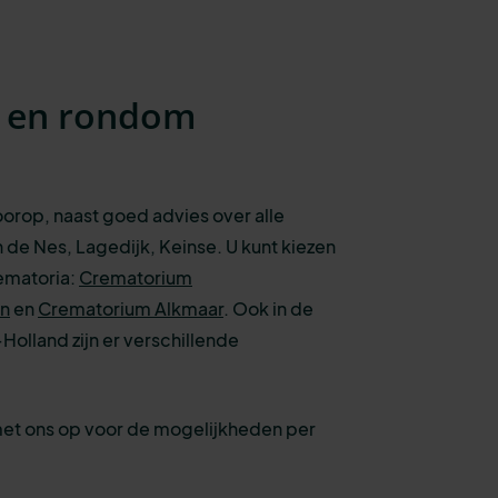
n en rondom
voorop, naast goed advies over alle
 de Nes, Lagedijk, Keinse. U kunt kiezen
rematoria:
Crematorium
rn
en
Crematorium Alkmaar
.
Ook in de
olland zijn er verschillende
met ons op voor de mogelijkheden per