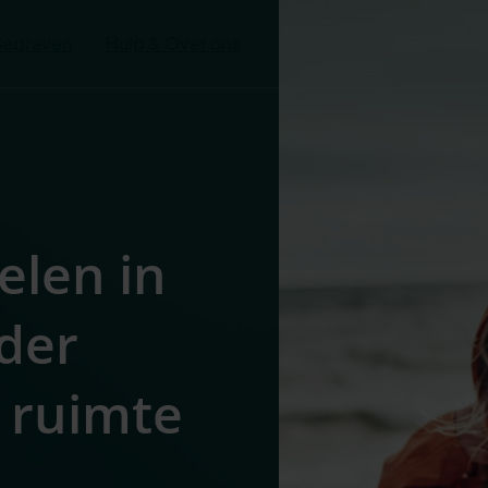
Begraven
Hulp & Over ons
elen in
der
 ruimte
s