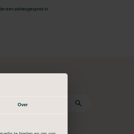
lan een adviesgesprek in
Over
dan
 een
 media te bieden en om ons