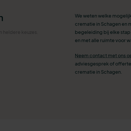
n
We weten welke mogelijkh
crematie in Schagen en m
an heldere
keuzes
.
begeleiding bij elke stap,
en met alle ruimte voor wa
Neem contact met ons o
adviesgesprek of offerte
crematie in Schagen.