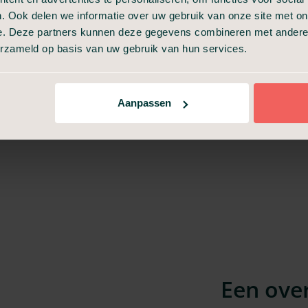
. Ook delen we informatie over uw gebruik van onze site met on
en meerprijs van toepassing zijn.
e. Deze partners kunnen deze gegevens combineren met andere i
erzameld op basis van uw gebruik van hun services.
len van een uitvaart in de regio van Schagen en bekijk de
Aanpassen
Een over