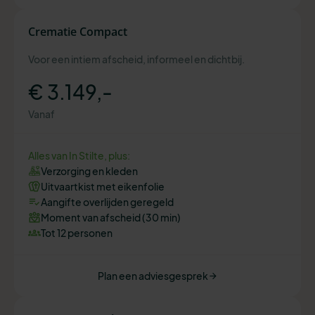
Crematie Compact
Voor een intiem afscheid, informeel en dichtbij.
€ 3.149,-
Vanaf
Alles van In Stilte, plus:
Verzorging en kleden
Uitvaartkist met eikenfolie
Aangifte overlijden geregeld
Moment van afscheid (30 min)
Tot 12 personen
Plan een adviesgesprek