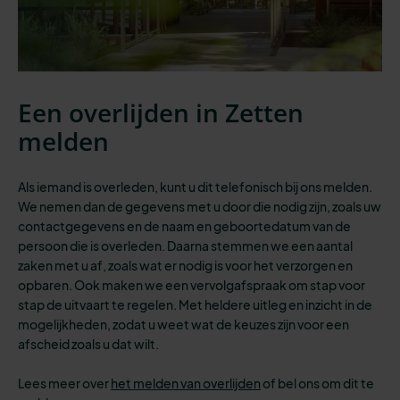
Een overlijden in Zetten
melden
Als iemand is overleden, kunt u dit telefonisch bij ons melden.
We nemen dan de gegevens met u door die nodig zijn, zoals uw
contactgegevens en de naam en geboortedatum van de
persoon die is overleden. Daarna stemmen we een aantal
zaken met u af, zoals wat er nodig is voor het verzorgen en
opbaren. Ook maken we een vervolgafspraak om stap voor
stap de uitvaart te regelen. Met heldere uitleg en inzicht in de
mogelijkheden, zodat u weet wat de keuzes zijn voor een
afscheid zoals u dat wilt.
Lees meer over
het melden van overlijden
of bel ons om dit te