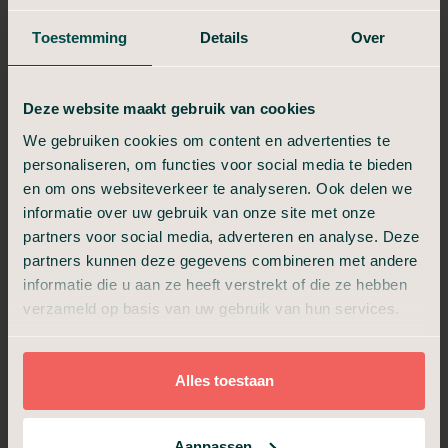
1
Vertel ons over uw wensen voor de uitvaart
Toestemming
Details
Over
Onze uitvaartadviseur geeft inzicht in keuzes
2
en kosten
Deze website maakt gebruik van cookies
We gebruiken cookies om content en advertenties te
3
De uitvaartwensen worden vastgelegd
personaliseren, om functies voor social media te bieden
en om ons websiteverkeer te analyseren. Ook delen we
Als iemand is overleden, geeft u dit aan ons
4
door
informatie over uw gebruik van onze site met onze
partners voor social media, adverteren en analyse. Deze
De persoon die is overleden wordt door ons
partners kunnen deze gegevens combineren met andere
5
zorgteam verzorgd en opgebaard
informatie die u aan ze heeft verstrekt of die ze hebben
verzameld op basis van uw gebruik van hun services.
6
We bespreken de dag van de uitvaart
We verzorgen het afscheid op de locatie van
7
Alles toestaan
de uitvaart
Aanpassen