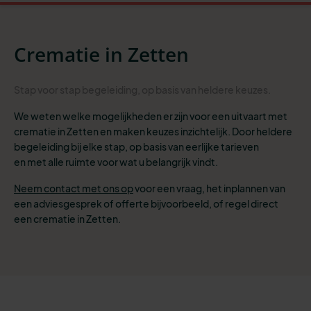
Crematie in Zetten
Stap
voor stap begeleiding
, op basis van heldere
keuzes
.
We weten welke mogelijkheden er zijn voor een uitvaart met
crematie in Zetten en maken keuzes inzichtelijk. Door heldere
begeleiding bij elke stap, op basis van eerlijke tarieven
en met alle ruimte voor wat u belangrijk vindt.
Neem contact met ons op
voor een vraag, het inplannen van
een adviesgesprek of offerte bijvoorbeeld, of
regel direct
een crematie in Zetten.