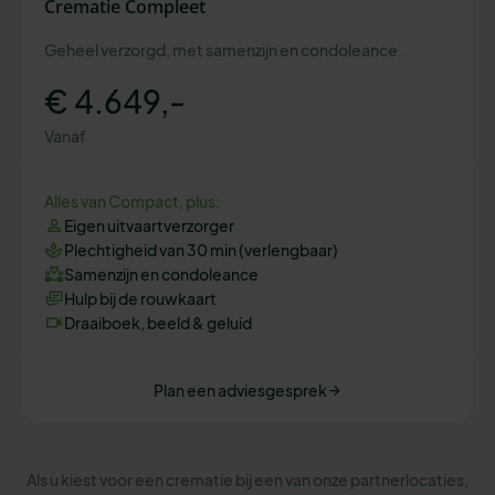
Crematie Compleet
Geheel verzorgd, met samenzijn en condoleance.
€ 4.649,-
Vanaf
Alles van Compact, plus:
Eigen uitvaartverzorger
Plechtigheid van 30 min (verlengbaar)
Samenzijn en condoleance
Hulp bij de rouwkaart
Draaiboek, beeld & geluid
Plan een adviesgesprek
Als u kiest voor een crematie bij een van onze partnerlocaties,