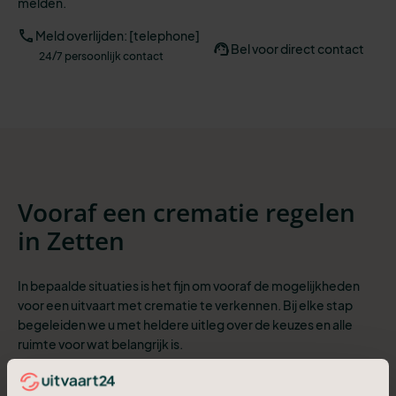
melden.
Meld overlijden: [telephone]
Bel voor direct contact
24/7 persoonlijk contact
Vooraf een crematie regelen
in Zetten
In bepaalde situaties is het fijn om vooraf de mogelijkheden
voor een uitvaart met crematie te verkennen. Bij elke stap
begeleiden we u met heldere uitleg over de keuzes en alle
ruimte voor wat belangrijk is.
In het kort wat u kunt verwachten: