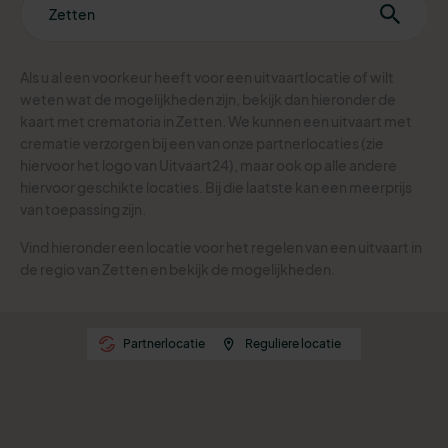
Als u al een voorkeur heeft voor een uitvaartlocatie of wilt
weten wat de mogelijkheden zijn, bekijk dan hieronder de
kaart met crematoria in Zetten.
We kunnen een uitvaart met
crematie verzorgen bij een van onze partnerlocaties (zie
hiervoor het logo van Uitvaart24), maar ook op alle andere
hiervoor geschikte locaties. Bij die laatste kan een meerprijs
van toepassing zijn.
Vind hieronder een locatie voor het regelen van een uitvaart in
de regio van Zetten en bekijk de mogelijkheden.
Partnerlocatie
Reguliere locatie