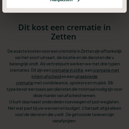
Dit kost een crematie in
Zetten
De exacte kosten voor een crematie in Zetten zijn afhankelijk
van het soort uitvaart, de locatie en de diensten die u
belangrijk vindt. Als vertrekpunt werken we met drie typen
crematies. Dit zijn een
crematie in stilte
, een
crematie met
intiem afscheid
en een
uitgebreide
crematie
met condoleance, sprekers en muziek. Elk
type bevat een basis aan diensten
die minimaal nodig zijn voor
deze manier van afscheid nemen.
U kunt
daarnaast onderdelen toevoegen of juist weglaten.
Net wat past bij uw wensen
en budget. U betaalt altijd alleen
voor de diensten die u wilt. De getoonde tarieven zijn
vanafprijzen.