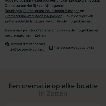
Hoge Hof. U kunt kiezen voor een uitvaart bij deze crematoria:
Crematorium Het Rijk van Nijmegen in
Beuningen,
Crematorium Jonkerbos in Nijmegen
en
Crematorium Waalstede in Nijmegen
.
Ook in de regio van
Zetten in Gelderland zijn er verschillende mogelijkheden.
Neem vrijblijvend contact met ons op voor de mogelijkheden
per crematorium in Zetten.
Bel voor direct contact
Plan een adviesgesprek in
24/7 persoonlijk contact
Een crematie op elke locatie
in Zetten