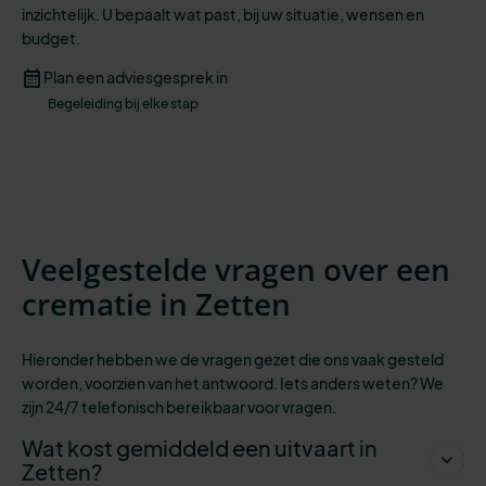
inzichtelijk
.
U
bepaalt wat past,
bij
uw situatie
, wensen
en
budget.
Plan een adviesgesprek in
Begeleiding bij elke stap
Veelgestelde vragen over een
crematie in Zetten
Hieronder hebben we de vragen gezet die ons vaak gesteld
worden, voorzien van het antwoord. Iets anders weten? We
zijn 24/7 telefonisch bereikbaar
voor vragen.
Wat kost gemiddeld een uitvaart in
Zetten?