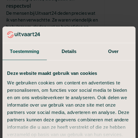
respectvol
De mensen bij Uitvaart24 deden precies wat
ik van hen verwachtte. Ze waren vriendelijk en
behulpzaam, deden wat ze beloofden en
namen me alle formaliteiten uit ...
Sabine
Toestemming
Details
Over
Klantvriendelijk en zeer flexibel
Van alles was mogelijk, zeer sympathieke en
betrokken medewerkers. Heel fijn dat er
creatief werd meegedacht en dat ik dd
Deze website maakt gebruik van cookies
begrafenis helemaal kon overlaten aan ...
We gebruiken cookies om content en advertenties te
personaliseren, om functies voor social media te bieden
Simone
De begeleiding/regelen door oa Glen
en om ons websiteverkeer te analyseren. Ook delen we
gaf mij rust en vertrouwen
informatie over uw gebruik van onze site met onze
partners voor social media, adverteren en analyse. Deze
Wat ik heel erg gewaardeerd heb was dat
Glen in grijs kostuum kwam bij uitvaart,van
partners kunnen deze gegevens combineren met andere
mijn dochter Suzan Lindeman in Enschede, ik
informatie die u aan ze heeft verstrekt of die ze hebben
had nl aangegeven dat ik geen zw...
verzameld op basis van uw gebruik van hun services.