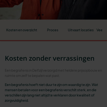
Kosten en overzicht
Proces
Uitvaart locaties
Veelge
Kosten zonder verrassingen
Een begrafenis in Delfzijl verzorgd met heldere prijsopbouw en
ruimte om zelf te bepalen wat past.
Een begrafenis hoeft niet duur te zijn om waardig te zijn. Wat
mensen betalen voor een begrafenis verschilt sterk, en die
verschillen zijn lang niet altijd te verklaren door kwaliteit of
zorgvuldigheid.