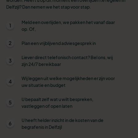
Delfzijl? Dan nemen we het stap voor stap.
Meld een overlijden, we pakken het vanaf daar
1
op. Of,
2
Plan een vrijblijvend adviesgesprek in
Liever direct telefonisch contact? Bel ons, wij
3
zijn 24/7 bereikbaar
Wij leggen uit welke mogelijkheden er zijn voor
4
uw situatie en budget
U bepaalt zelf wat u wilt bespreken,
5
vastleggen of open laten
U heeft helder inzicht in de kosten van de
6
begrafenis in Delfzijl