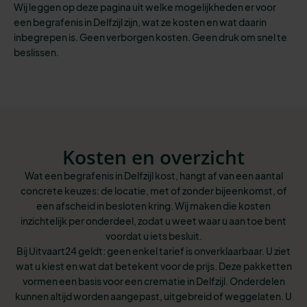
Wij leggen op deze pagina uit welke mogelijkheden er voor
een begrafenis in Delfzijl zijn, wat ze kosten en wat daarin
inbegrepen is. Geen verborgen kosten. Geen druk om snel te
beslissen.
Kosten en overzicht
Wat een begrafenis in Delfzijl kost, hangt af van een aantal
concrete keuzes: de locatie, met of zonder bijeenkomst, of
een afscheid in besloten kring. Wij maken die kosten
inzichtelijk per onderdeel, zodat u weet waar u aan toe bent
voordat u iets besluit.
Bij Uitvaart24 geldt: geen enkel tarief is onverklaarbaar. U ziet
wat u kiest en wat dat betekent voor de prijs. Deze pakketten
vormen een basis voor een crematie in Delfzijl. Onderdelen
kunnen altijd worden aangepast, uitgebreid of weggelaten. U