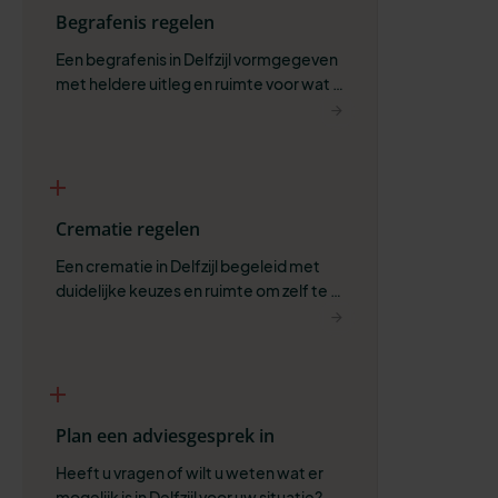
Begrafenis regelen
Een begrafenis in Delfzijl vormgegeven 
met heldere uitleg en ruimte voor wat 
belangrijk is.
Crematie regelen
Een crematie in Delfzijl begeleid met 
duidelijke keuzes en ruimte om zelf te 
bepalen wat past.
Plan een adviesgesprek in
Heeft u vragen of wilt u weten wat er 
mogelijk is in Delfzijl voor uw situatie?