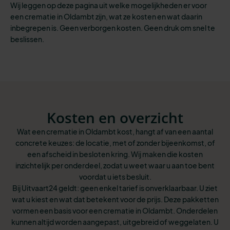
Wij leggen op deze pagina uit welke mogelijkheden er voor
een crematie in Oldambt zijn, wat ze kosten en wat daarin
inbegrepen is. Geen verborgen kosten. Geen druk om snel te
beslissen.
Kosten en overzicht
Wat een crematie in Oldambt kost, hangt af van een aantal
concrete keuzes: de locatie, met of zonder bijeenkomst, of
een afscheid in besloten kring. Wij maken die kosten
inzichtelijk per onderdeel, zodat u weet waar u aan toe bent
voordat u iets besluit.
Bij Uitvaart24 geldt: geen enkel tarief is onverklaarbaar. U ziet
wat u kiest en wat dat betekent voor de prijs. Deze pakketten
vormen een basis voor een crematie in Oldambt. Onderdelen
kunnen altijd worden aangepast, uitgebreid of weggelaten. U