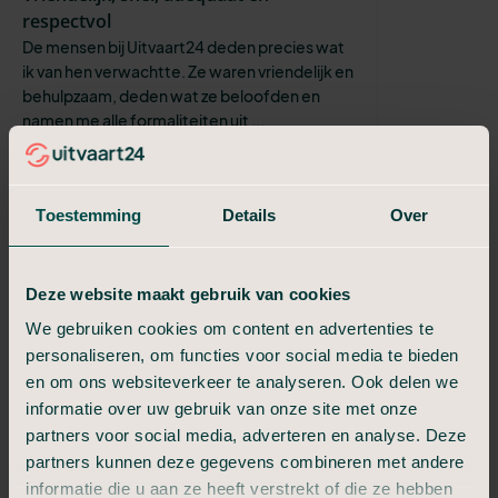
respectvol
De mensen bij Uitvaart24 deden precies wat
ik van hen verwachtte. Ze waren vriendelijk en
behulpzaam, deden wat ze beloofden en
namen me alle formaliteiten uit ...
Sabine
Klantvriendelijk en zeer flexibel
Van alles was mogelijk, zeer sympathieke en
Toestemming
Details
Over
betrokken medewerkers. Heel fijn dat er
creatief werd meegedacht en dat ik dd
begrafenis helemaal kon overlaten aan ...
Deze website maakt gebruik van cookies
Simone
We gebruiken cookies om content en advertenties te
De begeleiding/regelen door oa Glen
personaliseren, om functies voor social media te bieden
gaf mij rust en vertrouwen
en om ons websiteverkeer te analyseren. Ook delen we
Wat ik heel erg gewaardeerd heb was dat
informatie over uw gebruik van onze site met onze
Glen in grijs kostuum kwam bij uitvaart,van
partners voor social media, adverteren en analyse. Deze
mijn dochter Suzan Lindeman in Enschede, ik
partners kunnen deze gegevens combineren met andere
had nl aangegeven dat ik geen zw...
informatie die u aan ze heeft verstrekt of die ze hebben