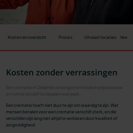
Kosten en overzicht
Proces
Uitvaart locaties
Veelge
Kosten zonder verrassingen
Een crematie in Oldambt verzorgd met heldere prijsopbouw
en ruimte om zelf te bepalen wat past.
Een crematie hoeft niet duur te zijn om waardig te zijn. Wat
mensen betalen voor een crematie verschilt sterk, en die
verschillen zijn lang niet altijd te verklaren door kwaliteit of
zorgvuldigheid.