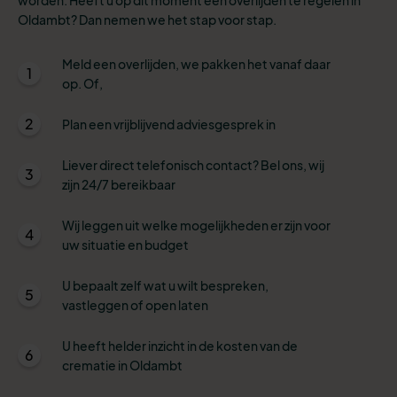
Oldambt? Dan nemen we het stap voor stap.
Meld een overlijden, we pakken het vanaf daar
1
op. Of,
2
Plan een vrijblijvend adviesgesprek in
Liever direct telefonisch contact? Bel ons, wij
3
zijn 24/7 bereikbaar
Wij leggen uit welke mogelijkheden er zijn voor
4
uw situatie en budget
U bepaalt zelf wat u wilt bespreken,
5
vastleggen of open laten
U heeft helder inzicht in de kosten van de
6
crematie in Oldambt