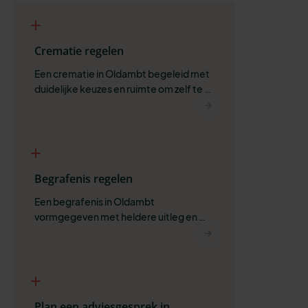
Crematie regelen
Een crematie in Oldambt begeleid met 
duidelijke keuzes en ruimte om zelf te 
bepalen wat past.
Begrafenis regelen
Een begrafenis in Oldambt 
vormgegeven met heldere uitleg en 
ruimte voor wat belangrijk is.
Plan een adviesgesprek in