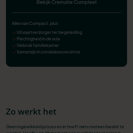
Bekijk Crematie Compleet
Alles van Compact, plus:
Uitvaartverzorger ter begeleiding
Plechtigheid in de aula
Gebruik familiekamer
Samenzijn in condoleanceruimte
Zo werkt het
Geen ingewikkeld proces en er hoeft niets meteen beslist te
worden. Heeft u op dit moment een overlijden te regelen in