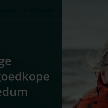
Begraven
Hulp & Over ons
ge
 goedkope
Bedum