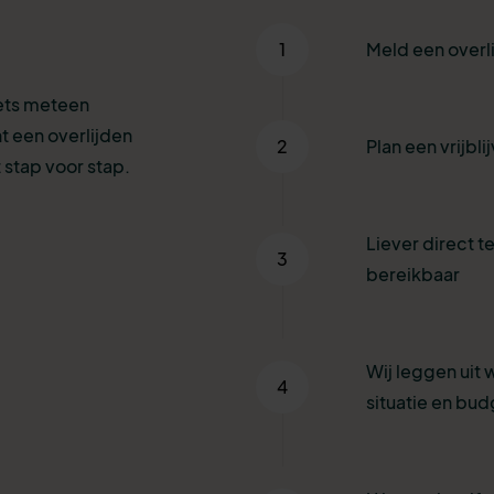
1
Meld een overl
iets meteen
t een overlijden
2
Plan een vrijbl
stap voor stap.
Liever direct te
3
bereikbaar
Wij leggen uit 
4
situatie en bud