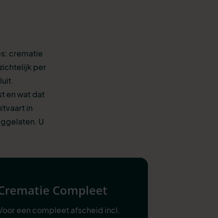
es: crematie
ichtelijk per
uit.
st en wat dat
tvaart in
eggelaten. U
Crematie Compleet
Voor een compleet afscheid incl.