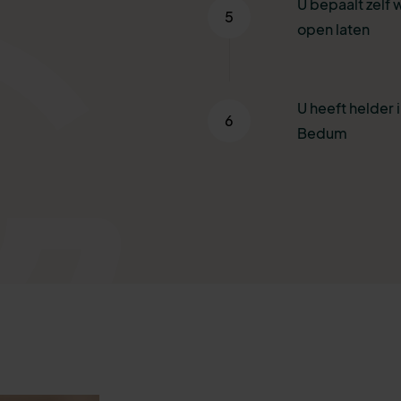
U bepaalt zelf 
5
open laten
U heeft helder i
6
Bedum