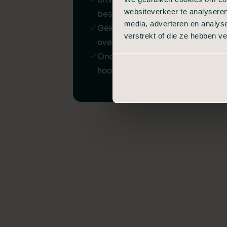
websiteverkeer te analyseren
beschadiging
media, adverteren en analys
Gekoelde bewaring van
verstrekt of die ze hebben v
overledene
Ondersteuning door
hoofdkantoor