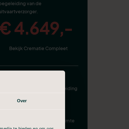
begeleiding van de
uitvaartverzorger.
€ 4.649,-
Bekijk Crematie Compleet
Alles van Compact, plus:
Uitvaartverzorger ter begeleiding
Plechtigheid in de aula
Over
Gebruik familiekamer
Samenzijn in condoleanceruimte
 media te bieden en om ons