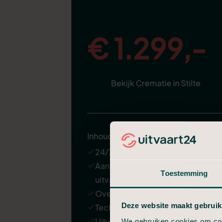
€ 1.299,-
Bekijk Crematie in Stilte
Inhoud
24/7 ondersteuning
Aannemen en regelen van de
Toestemming
uitvaart
Overbrenging van de overledene
Deze website maakt gebruik
Technische verzorging
Uitvaartkist met een kleine
We gebruiken cookies om cont