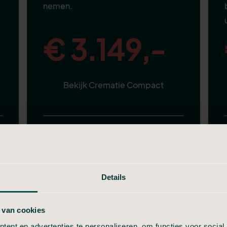
nemen.
€ 3.149,-
Bekijk Crematie Compact
Alles van in Stilte, plus:
Aangifte van overlijden
Telefonische uitvaartbespreking
Details
Volledige verzorging
 van cookies
Nette uitvaartkist
Informeel afscheid (30 min)
ent en advertenties te personaliseren, om functies voor social