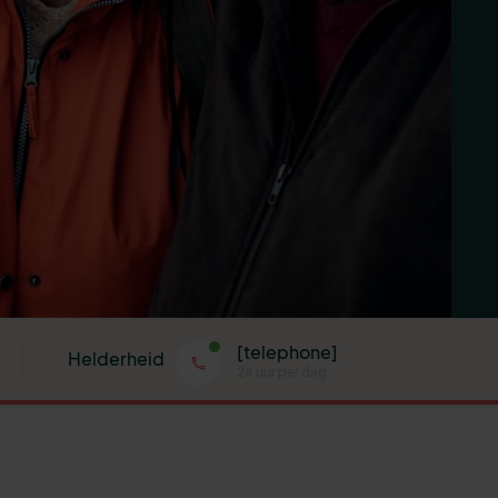
[telephone]
Helderheid
24 uur per dag