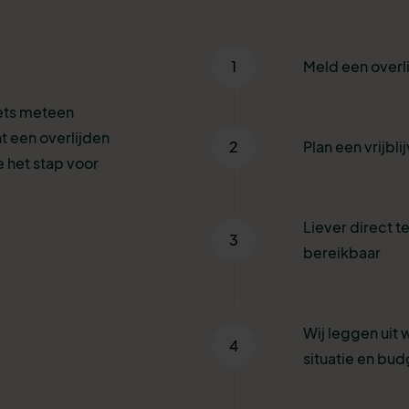
1
Meld een overl
iets meteen
t een overlijden
2
Plan een vrijbl
 het stap voor
Liever direct te
3
bereikbaar
Wij leggen uit 
4
situatie en bud