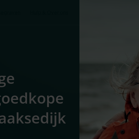
Begraven
Hulp & Over ons
ge
 goedkope
laaksedijk