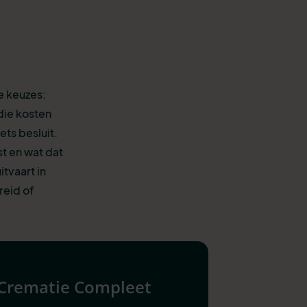
e keuzes:
die kosten
ets besluit.
st en wat dat
tvaart in
reid of
Crematie Compleet