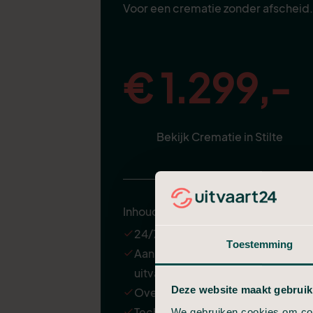
Voor een crematie zonder afscheid.
€ 1.299,-
Bekijk Crematie in Stilte
Inhoud
24/7 ondersteuning
Toestemming
Aannemen en regelen van de
uitvaart
Deze website maakt gebruik
Overbrenging van de overledene
Technische verzorging
We gebruiken cookies om cont