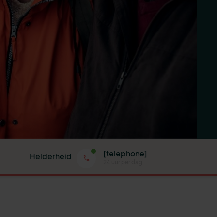
[telephone]
Helderheid
24 uur per dag