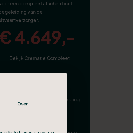
Voor een compleet afscheid incl.
begeleiding van de
uitvaartverzorger.
€ 4.649,-
Bekijk Crematie Compleet
Alles van Compact, plus:
Uitvaartverzorger ter begeleiding
Over
Plechtigheid in de aula
Gebruik familiekamer
Samenzijn in condoleanceruimte
 media te bieden en om ons