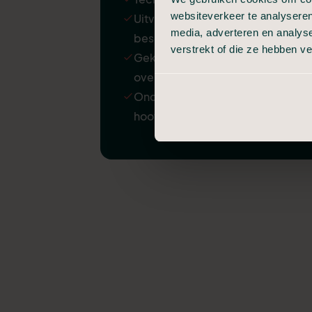
websiteverkeer te analyseren
Uitvaartkist met een kleine
media, adverteren en analys
beschadiging
verstrekt of die ze hebben v
Gekoelde bewaring van
overledene
Ondersteuning door
hoofdkantoor