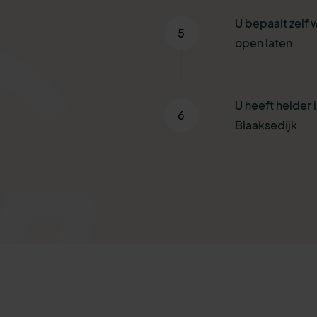
U bepaalt zelf 
5
open laten
U heeft helder i
6
Blaaksedijk