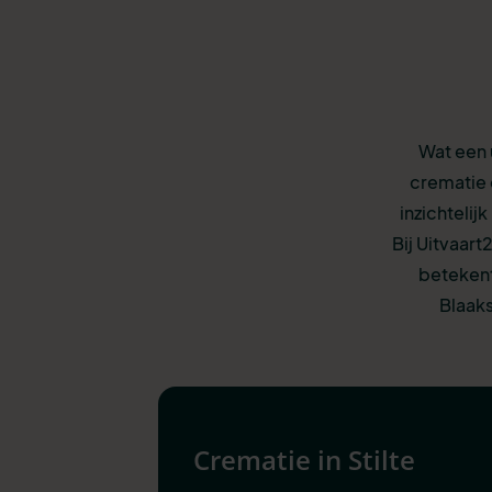
Wat een 
crematie 
inzichtelij
Bij Uitvaart
betekent
Blaaks
Crematie in Stilte