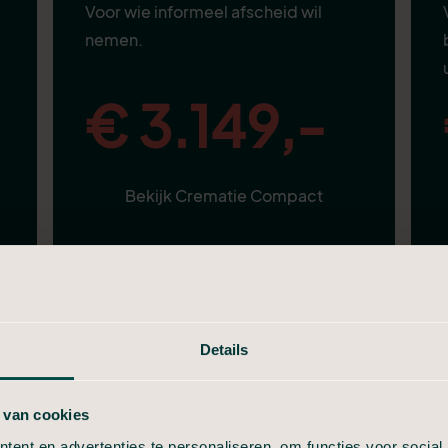
Voor wie informeel afscheid wil
nemen.
€ 3.149,-
Bekijk Crematie Compact
Alles van in Stilte, plus:
Aangifte van overlijden
Details
Telefonische uitvaartbespreking
 van cookies
Volledige verzorging
Nette uitvaartkist
ent en advertenties te personaliseren, om functies voor social