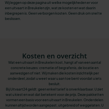
Wij leggen op deze pagina uit welke mogelijkheden er voor
een uitvaart in Breukelen zijn, wat ze kosten en wat daarin
inbegrepen is. Geen verborgen kosten. Geen druk om snel te
beslissen.
Kosten en overzicht
Wat een uitvaart in Breukelen kost, hangt af van een aantal
concrete keuzes: crematie of begrafenis, de locatie en
aanwezigen of niet. Wij maken die kosten inzichtelijk per
onderdeel, zodat u weet waar u aan toe bent voordat u iets
besluit.
Bij Uitvaart24 geldt: geen enkel tarief is onverklaarbaar. U ziet
wat u kiest en wat dat betekent voor de prijs. Deze pakketten
vormen een basis voor een uitvaart in Breukelen. Onderdelen
kunnen altijd worden aangepast, uitgebreid of weggelaten. U