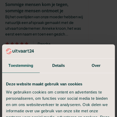
Sommige mensen kom je tegen,
sommige mensen ontmoet je
Bij het overlijden van onze moeder hebben wij
natuurlijk een afspraak gemaakt met de
uitvaartondernemer. Anneke kroon, het was
eerst een naam en toen een gezich...
Dascha
Onze dank aan het team van
Uitvaart24
Het verliep precies zoals wij hadden gehoopt.
Toestemming
Details
Over
Wij hebben onze vader met gepaste
eerbetoon ten grave gedragen. Het team
van Uitvaart24 was buitengewoon attent, v...
Deze website maakt gebruik van cookies
Oleksandr
We gebruiken cookies om content en advertenties te
Fijne hulp en een prachtige uitvaart
personaliseren, om functies voor social media te bieden
Thea, van Uitvaart24, heeft ons ontzettend
en om ons websiteverkeer te analyseren. Ook delen we
fijn geholpen. Dat doet zij op een mooie en
informatie over uw gebruik van onze site met onze
waardige manier. We hebben een prachtige