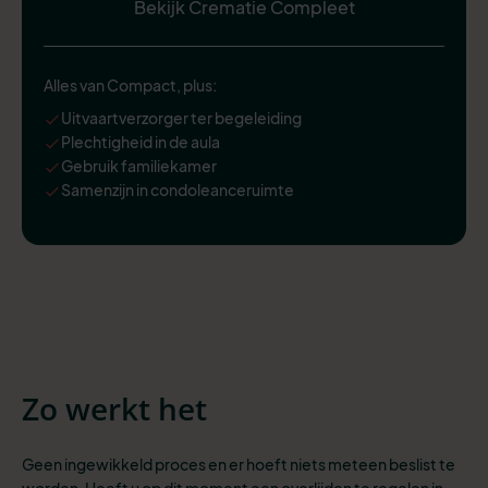
Bekijk Crematie Compleet
Alles van Compact, plus:
Uitvaartverzorger ter begeleiding
Plechtigheid in de aula
Gebruik familiekamer
Samenzijn in condoleanceruimte
Zo werkt het
Geen ingewikkeld proces en er hoeft niets meteen beslist te
worden. Heeft u op dit moment een overlijden te regelen in