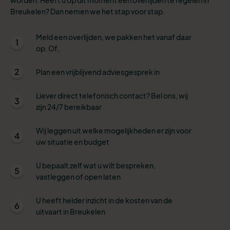
Breukelen? Dan nemen we het stap voor stap.
Meld een overlijden, we pakken het vanaf daar
1
op. Of,
2
Plan een vrijblijvend adviesgesprek in
Liever direct telefonisch contact? Bel ons, wij
3
zijn 24/7 bereikbaar
Wij leggen uit welke mogelijkheden er zijn voor
4
uw situatie en budget
U bepaalt zelf wat u wilt bespreken,
5
vastleggen of open laten
U heeft helder inzicht in de kosten van de
6
uitvaart in Breukelen