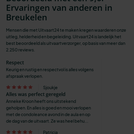
Ervaringen van anderen in
Breukelen
Mensen die met Uitvaart24 te maken kregen waarderen onze
uitleg, helderheid en begeleiding. Uitvaart24 is landelijk het
best beoordeeld als uitvaartverzorger, op basis van meer dan
2.250 reviews.
Respect
Keurig en rustig en respectvol is alles volgens
afspraak verlopen.
Sjoukje
Alles was perfect geregeld
Anneke Kroon heeft ons uitstekend
geholpen. En alles is goed en mooi verlopen
met de condoleance avond in de aula en op
de dag van de uitvaart. Ze was heel behu...
Patricia