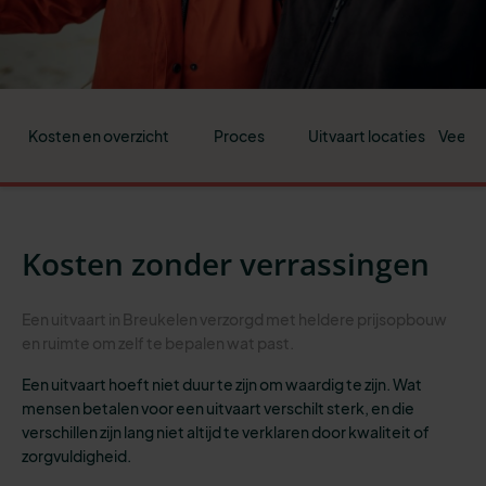
Kosten en overzicht
Proces
Uitvaart locaties
Veelge
Kosten zonder verrassingen
Een uitvaart in Breukelen verzorgd met heldere prijsopbouw
en ruimte om zelf te bepalen wat past.
Een uitvaart hoeft niet duur te zijn om waardig te zijn. Wat
mensen betalen voor een uitvaart verschilt sterk, en die
verschillen zijn lang niet altijd te verklaren door kwaliteit of
zorgvuldigheid.