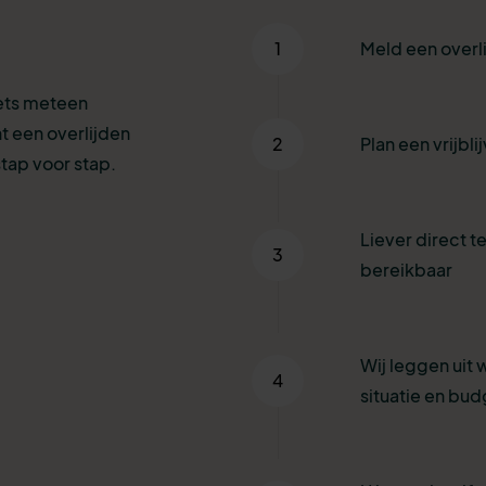
1
Meld een overl
iets meteen
t een overlijden
2
Plan een vrijbl
tap voor stap.
Liever direct te
3
bereikbaar
Wij leggen uit 
4
situatie en bud