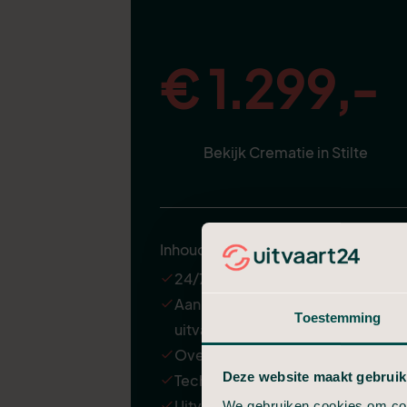
€ 1.299,-
Bekijk Crematie in Stilte
Inhoud
24/7 ondersteuning
Aannemen en regelen van de
Toestemming
uitvaart
Overbrenging van de overledene
Deze website maakt gebruik
Technische verzorging
Uitvaartkist met een kleine
We gebruiken cookies om cont