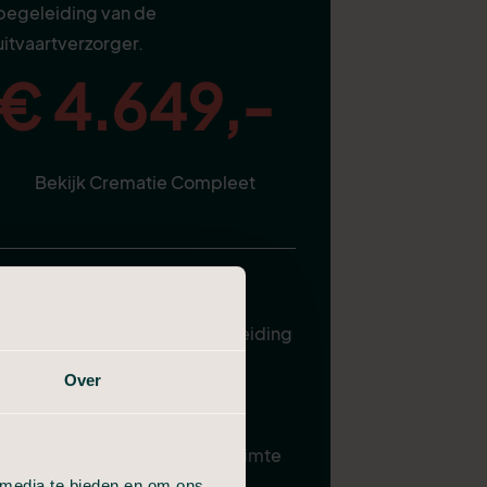
begeleiding van de
uitvaartverzorger.
€ 4.649,-
Bekijk Crematie Compleet
Alles van Compact, plus:
Uitvaartverzorger ter begeleiding
Plechtigheid in de aula
Over
Gebruik familiekamer
Samenzijn in condoleanceruimte
 media te bieden en om ons