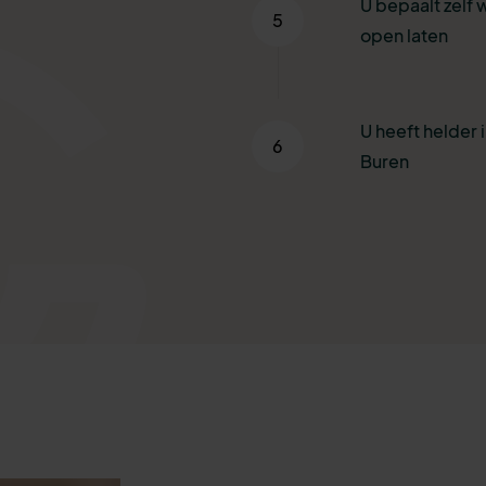
U bepaalt zelf 
5
open laten
U heeft helder i
6
Buren