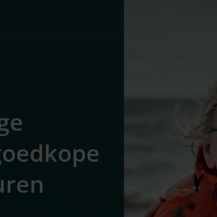
Begraven
Hulp & Over ons
ge
 goedkope
uren