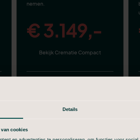
nemen.
€ 3.149,-
Bekijk Crematie Compact
Alles van in Stilte, plus:
Aangifte van overlijden
Telefonische uitvaartbespreking
Details
Volledige verzorging
 van cookies
Nette uitvaartkist
Informeel afscheid (30 min)
ent en advertenties te personaliseren, om functies voor social