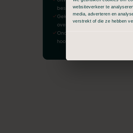
websiteverkeer te analyseren
beschadiging
media, adverteren en analys
Gekoelde bewaring van
verstrekt of die ze hebben v
overledene
Ondersteuning door
hoofdkantoor