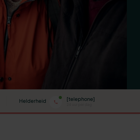
[telephone]
Helderheid
24 uur per dag