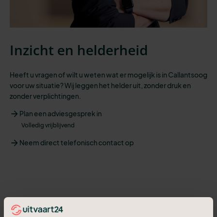
Inzicht en helderheid
Heeft u vragen of wilt u weten wat er mogelijk is in Callantsoog
voor uw situatie? Wij leggen het helder uit, zonder druk en
zonder verplichtingen.
Plan een adviesgesprek in
Volledig vrijblijvend
Neem direct telefonisch contact op
Beoordeeld met een 9,6.