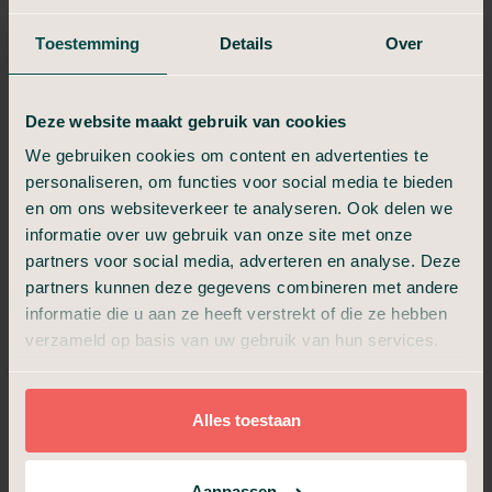
Ervaringen van anderen in
Toestemming
Details
Over
Callantsoog
Mensen die met Uitvaart24 te maken kregen waarderen onze
Deze website maakt gebruik van cookies
uitleg, helderheid en begeleiding. Uitvaart24 is landelijk het
We gebruiken cookies om content en advertenties te
best beoordeeld als uitvaartverzorger, op basis van meer dan
2.250 reviews.
personaliseren, om functies voor social media te bieden
en om ons websiteverkeer te analyseren. Ook delen we
Respectvol
informatie over uw gebruik van onze site met onze
Netjes en goed verzorgd, mooi eerbetoon
partners voor social media, adverteren en analyse. Deze
aan mijn vader ,bij aankomst crematorium Ik
partners kunnen deze gegevens combineren met andere
wil daar ook Angelique Fossen heel hartelijk
informatie die u aan ze heeft verstrekt of die ze hebben
voor danken Mvg I.pouw
verzameld op basis van uw gebruik van hun services.
Ingrid
Alles toestaan
Bekijk alle
Aanpassen