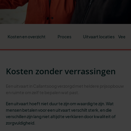
Kosten en overzicht
Proces
Uitvaart locaties
Veelge
Kosten zonder verrassingen
Een uitvaart in Callantsoog verzorgd met heldere prijsopbouw
en ruimte om zelf te bepalen wat past.
Een uitvaart hoeft niet duur te zijn om waardig te zijn. Wat
mensen betalen voor een uitvaart verschilt sterk, en die
verschillen zijn lang niet altijd te verklaren door kwaliteit of
zorgvuldigheid.