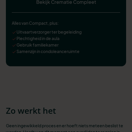
Bekijk Crematie Compleet
Alles van Compact, plus:
Uitvaartverzorger ter begeleiding
Plechtigheid in de aula
Gebruik familiekamer
Samenzijn in condoleanceruimte
Zo werkt het
Geen ingewikkeld proces en er hoeft niets meteen beslist te
worden. Heeft u op dit moment een overlijden te regelen in