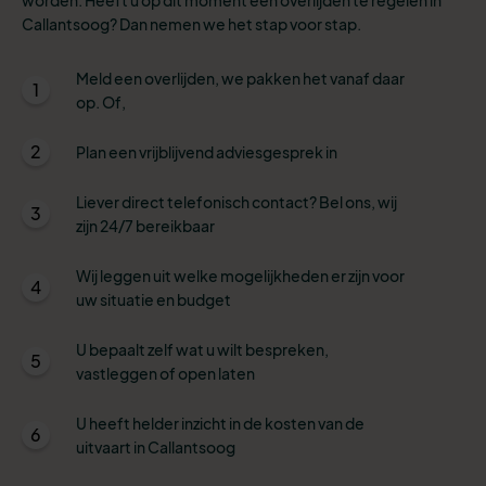
Callantsoog? Dan nemen we het stap voor stap.
Meld een overlijden, we pakken het vanaf daar
1
op. Of,
2
Plan een vrijblijvend adviesgesprek in
Liever direct telefonisch contact? Bel ons, wij
3
zijn 24/7 bereikbaar
Wij leggen uit welke mogelijkheden er zijn voor
4
uw situatie en budget
U bepaalt zelf wat u wilt bespreken,
5
vastleggen of open laten
U heeft helder inzicht in de kosten van de
6
uitvaart in Callantsoog