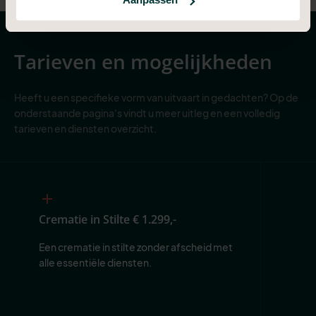
Tarieven en mogelijkheden
Heeft u een specifieke vorm van uitvaart in gedachten? Op de
onderstaande pagina's vindt u meer uitleg en een volledig
tarieven en diensten overzicht.
Crematie in Stilte
€ 1.299,-
Een crematie in stilte zonder afscheid met 
alle essentiële diensten.