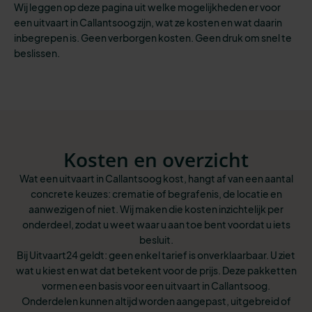
Wij leggen op deze pagina uit welke mogelijkheden er voor
een uitvaart in Callantsoog zijn, wat ze kosten en wat daarin
inbegrepen is. Geen verborgen kosten. Geen druk om snel te
beslissen.
Kosten en overzicht
Wat een uitvaart in Callantsoog kost, hangt af van een aantal
concrete keuzes: crematie of begrafenis, de locatie en
aanwezigen of niet. Wij maken die kosten inzichtelijk per
onderdeel, zodat u weet waar u aan toe bent voordat u iets
besluit.
Bij Uitvaart24 geldt: geen enkel tarief is onverklaarbaar. U ziet
wat u kiest en wat dat betekent voor de prijs. Deze pakketten
vormen een basis voor een uitvaart in Callantsoog.
Onderdelen kunnen altijd worden aangepast, uitgebreid of