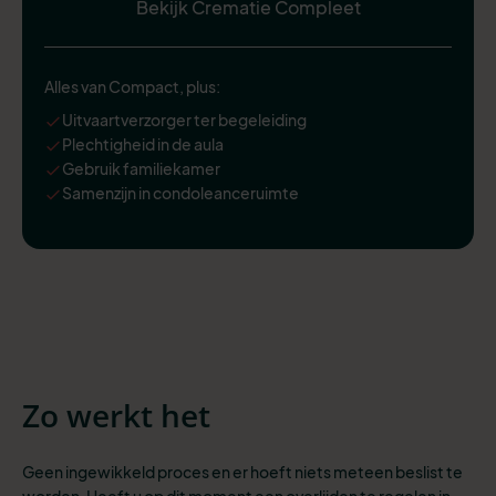
Bekijk Crematie Compleet
Alles van Compact, plus:
Uitvaartverzorger ter begeleiding
Plechtigheid in de aula
Gebruik familiekamer
Samenzijn in condoleanceruimte
Zo werkt het
Geen ingewikkeld proces en er hoeft niets meteen beslist te
worden. Heeft u op dit moment een overlijden te regelen in