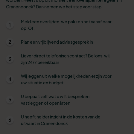
Cranendonck? Dan nemen we het stap voor stap.
Meld een overlijden, we pakken het vanaf daar
1
op. Of,
2
Plan een vrijblijvend adviesgesprek in
Liever direct telefonisch contact? Bel ons, wij
3
zijn 24/7 bereikbaar
Wij leggen uit welke mogelijkheden er zijn voor
4
uw situatie en budget
U bepaalt zelf wat u wilt bespreken,
5
vastleggen of open laten
U heeft helder inzicht in de kosten van de
6
uitvaart in Cranendonck