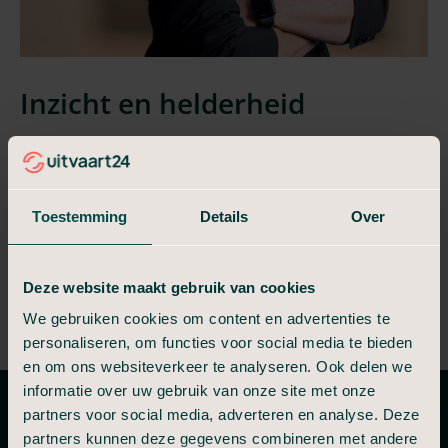
Inzicht en helderheid
Heeft u vragen of wilt u weten wat er mogelijk is in
Cranendonck voor uw situatie? Wij leggen het helder uit,
zonder druk en zonder verplichtingen.
Toestemming
Details
Over
Plan een adviesgesprek in
Volledig vrijblijvend
Deze website maakt gebruik van cookies
Neem direct telefonisch contact op
We gebruiken cookies om content en advertenties te
personaliseren, om functies voor social media te bieden
en om ons websiteverkeer te analyseren. Ook delen we
informatie over uw gebruik van onze site met onze
partners voor social media, adverteren en analyse. Deze
Tarieven en mogelijkheden
partners kunnen deze gegevens combineren met andere