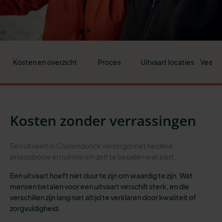
Kosten en overzicht
Proces
Uitvaart locaties
Veelge
Kosten zonder verrassingen
Een uitvaart in Cranendonck verzorgd met heldere
prijsopbouw en ruimte om zelf te bepalen wat past.
Een uitvaart hoeft niet duur te zijn om waardig te zijn. Wat
mensen betalen voor een uitvaart verschilt sterk, en die
verschillen zijn lang niet altijd te verklaren door kwaliteit of
zorgvuldigheid.