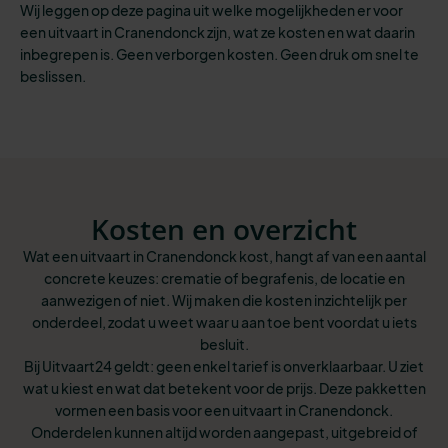
Wij leggen op deze pagina uit welke mogelijkheden er voor
een uitvaart in Cranendonck zijn, wat ze kosten en wat daarin
inbegrepen is. Geen verborgen kosten. Geen druk om snel te
beslissen.
Kosten en overzicht
Wat een uitvaart in Cranendonck kost, hangt af van een aantal
concrete keuzes: crematie of begrafenis, de locatie en
aanwezigen of niet. Wij maken die kosten inzichtelijk per
onderdeel, zodat u weet waar u aan toe bent voordat u iets
besluit.
Bij Uitvaart24 geldt: geen enkel tarief is onverklaarbaar. U ziet
wat u kiest en wat dat betekent voor de prijs. Deze pakketten
vormen een basis voor een uitvaart in Cranendonck.
Onderdelen kunnen altijd worden aangepast, uitgebreid of