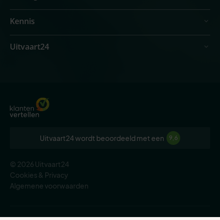
Kennis
Uitvaart24
Uitvaart24 wordt beoordeeld met een
9,6
© 2026 Uitvaart24
Cookies & Privacy
Algemene voorwaarden