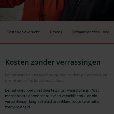
Kosten en overzicht
Proces
Uitvaart locaties
Veelge
Kosten zonder verrassingen
Een uitvaart in Cruquius verzorgd met heldere prijsopbouw en
ruimte om zelf te bepalen wat past.
Een uitvaart hoeft niet duur te zijn om waardig te zijn. Wat
mensen betalen voor een uitvaart verschilt sterk, en die
verschillen zijn lang niet altijd te verklaren door kwaliteit of
zorgvuldigheid.