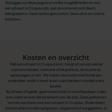
Wij leggen op deze pagina uit welke mogelijkheden er voor
een uitvaart in Cruquius zijn, wat ze kosten en wat daarin
inbegrepen is. Geen verborgen kosten. Geen druk om snel te
beslissen.
Kosten en overzicht
Wat een uitvaart in Cruquius kost, hangt af van een aantal
concrete keuzes: crematie of begrafenis, de locatie en
aanwezigen of niet. Wij maken die kosten inzichtelijk per
onderdeel, zodat u weet waar u aan toe bent voordat u iets
besluit.
Bij Uitvaart24 geldt: geen enkel tarief is onverklaarbaar. U ziet
wat u kiest en wat dat betekent voor de prijs. Deze pakketten
vormen een basis voor een uitvaart in Cruquius. Onderdelen
kunnen altijd worden aangepast, uitgebreid of weggelaten. U