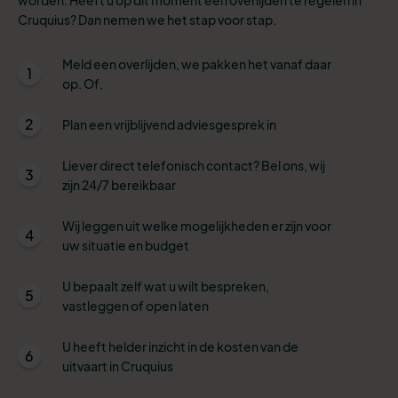
Cruquius? Dan nemen we het stap voor stap.
Meld een overlijden, we pakken het vanaf daar
1
op. Of,
2
Plan een vrijblijvend adviesgesprek in
Liever direct telefonisch contact? Bel ons, wij
3
zijn 24/7 bereikbaar
Wij leggen uit welke mogelijkheden er zijn voor
4
uw situatie en budget
U bepaalt zelf wat u wilt bespreken,
5
vastleggen of open laten
U heeft helder inzicht in de kosten van de
6
uitvaart in Cruquius