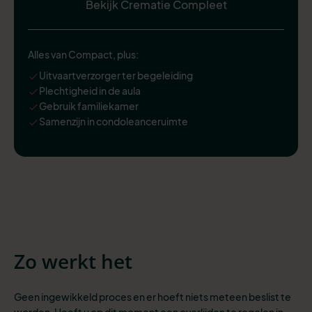
Bekijk Crematie Compleet
Alles van Compact, plus:
Uitvaartverzorger ter begeleiding
Plechtigheid in de aula
Gebruik familiekamer
Samenzijn in condoleanceruimte
Zo werkt het
Geen ingewikkeld proces en er hoeft niets meteen beslist te
worden. Heeft u op dit moment een overlijden te regelen in