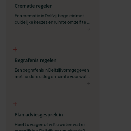
Crematie regelen
Een crematie in Delfzijl begeleid met 
duidelijke keuzes en ruimte om zelf te 
bepalen wat past.
Begrafenis regelen
Een begrafenis in Delfzijl vormgegeven 
met heldere uitleg en ruimte voor wat 
belangrijk is.
Plan adviesgesprek in
Heeft u vragen of wilt u weten wat er 
mogelijk is in Delfzijl voor uw situatie?