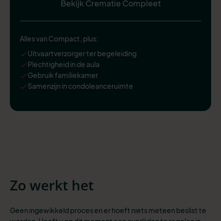
Bekijk Crematie Compleet
Alles van Compact, plus:
Uitvaartverzorger ter begeleiding
Plechtigheid in de aula
Gebruik familiekamer
Samenzijn in condoleanceruimte
Zo werkt het
Geen ingewikkeld proces en er hoeft niets meteen beslist te
worden. Heeft u op dit moment een overlijden te regelen in