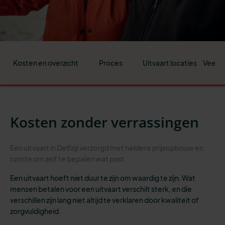
Kosten en overzicht
Proces
Uitvaart locaties
Veelge
Kosten zonder verrassingen
Een uitvaart in Delfzijl verzorgd met heldere prijsopbouw en
ruimte om zelf te bepalen wat past.
Een uitvaart hoeft niet duur te zijn om waardig te zijn. Wat
mensen betalen voor een uitvaart verschilt sterk, en die
verschillen zijn lang niet altijd te verklaren door kwaliteit of
zorgvuldigheid.