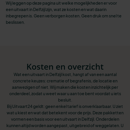
Wij leggen op deze pagina uit welke mogelijkheden er voor
een uitvaart in Delfzijl zijn, wat ze kosten en wat daarin
inbegrepen is. Geen verborgen kosten. Geen druk om snel te
beslissen.
Kosten en overzicht
Wat een uitvaart in Delfzijl kost, hangt af van een aantal
concrete keuzes: crematie of begrafenis, de locatie en
aanwezigen of niet. Wij maken die kosten inzichtelijk per
onderdeel, zodat u weet waar u aan toe bent voordat u iets
besluit.
Bij Uitvaart24 geldt: geen enkel tarief is onverklaarbaar. U ziet
wat u kiest en wat dat betekent voor de prijs. Deze pakketten
vormen een basis voor een uitvaart in Delfzijl. Onderdelen
kunnen altijd worden aangepast, uitgebreid of weggelaten. U