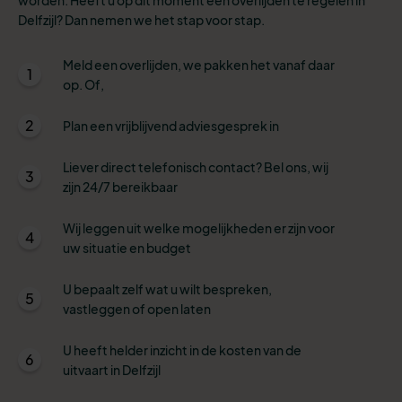
Delfzijl? Dan nemen we het stap voor stap.
Meld een overlijden, we pakken het vanaf daar
1
op. Of,
2
Plan een vrijblijvend adviesgesprek in
Liever direct telefonisch contact? Bel ons, wij
3
zijn 24/7 bereikbaar
Wij leggen uit welke mogelijkheden er zijn voor
4
uw situatie en budget
U bepaalt zelf wat u wilt bespreken,
5
vastleggen of open laten
U heeft helder inzicht in de kosten van de
6
uitvaart in Delfzijl