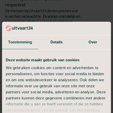
respectvol
De mensen bij Uitvaart24 deden precies wat
ik van hen verwachtte. Ze waren vriendelijk en
behulpzaam, deden wat ze beloofden en
namen me alle formaliteiten uit ...
Sabine
Toestemming
Details
Over
Klantvriendelijk en zeer flexibel
Van alles was mogelijk, zeer sympathieke en
betrokken medewerkers. Heel fijn dat er
creatief werd meegedacht en dat ik dd
Deze website maakt gebruik van cookies
begrafenis helemaal kon overlaten aan ...
We gebruiken cookies om content en advertenties te
personaliseren, om functies voor social media te bieden
Simone
De begeleiding/regelen door oa Glen
en om ons websiteverkeer te analyseren. Ook delen we
gaf mij rust en vertrouwen
informatie over uw gebruik van onze site met onze
partners voor social media, adverteren en analyse. Deze
Wat ik heel erg gewaardeerd heb was dat
Glen in grijs kostuum kwam bij uitvaart,van
partners kunnen deze gegevens combineren met andere
mijn dochter Suzan Lindeman in Enschede, ik
informatie die u aan ze heeft verstrekt of die ze hebben
had nl aangegeven dat ik geen zw...
verzameld op basis van uw gebruik van hun services.