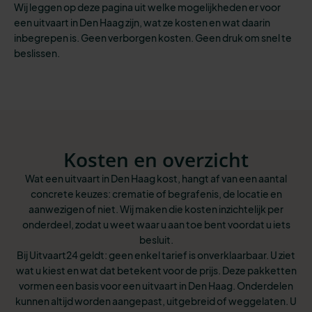
Wij leggen op deze pagina uit welke mogelijkheden er voor
een uitvaart in Den Haag zijn, wat ze kosten en wat daarin
inbegrepen is. Geen verborgen kosten. Geen druk om snel te
beslissen.
Kosten en overzicht
Wat een uitvaart in Den Haag kost, hangt af van een aantal
concrete keuzes: crematie of begrafenis, de locatie en
aanwezigen of niet. Wij maken die kosten inzichtelijk per
onderdeel, zodat u weet waar u aan toe bent voordat u iets
besluit.
Bij Uitvaart24 geldt: geen enkel tarief is onverklaarbaar. U ziet
wat u kiest en wat dat betekent voor de prijs. Deze pakketten
vormen een basis voor een uitvaart in Den Haag. Onderdelen
kunnen altijd worden aangepast, uitgebreid of weggelaten. U