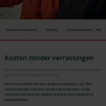
Kosten en overzicht
Proces
Uitvaart locaties
Veelge
Kosten zonder verrassingen
Een uitvaart in Den Haag verzorgd met heldere prijsopbouw en
ruimte om zelf te bepalen wat past.
Een uitvaart hoeft niet duur te zijn om waardig te zijn. Wat
mensen betalen voor een uitvaart verschilt sterk, en die
verschillen zijn lang niet altijd te verklaren door kwaliteit of
zorgvuldigheid.