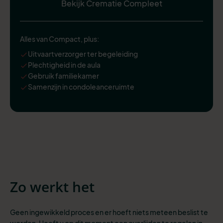
Bekijk Crematie Compleet
Alles van Compact, plus:
Uitvaartverzorger ter begeleiding
Plechtigheid in de aula
Gebruik familiekamer
Samenzijn in condoleanceruimte
Zo werkt het
Geen ingewikkeld proces en er hoeft niets meteen beslist te
worden. Heeft u op dit moment een overlijden te regelen in