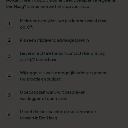
Den Haag? Dan nemen we het stap voor stap.
Meld een overlijden, we pakken het vanaf daar
1
op. Of,
2
Plan een vrijblijvend adviesgesprek in
Liever direct telefonisch contact? Bel ons, wij
3
zijn 24/7 bereikbaar
Wij leggen uit welke mogelijkheden er zijn voor
4
uw situatie en budget
U bepaalt zelf wat u wilt bespreken,
5
vastleggen of open laten
U heeft helder inzicht in de kosten van de
6
uitvaart in Den Haag