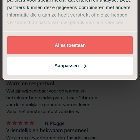
geeft goede adviezen. Ze geeft steun aan de
partners kunnen deze gegevens combineren met andere
mensen en is heel betrokken.
informatie die u aan ze heeft verstrekt of die ze hebben
Marjan
verzameld op basis van uw gebruik van hun services.
Mijn ervaring met Uitvaart24 was
uitstekend
Mijn ervaring met Uitvaart24 was nieuw. Mijn
Alles toestaan
broertje die wist, dat hij zou overlijden had zelf
zijn uitvaart geregeld. De hele uitvaart verliep
precies zoals m...
Aanpassen
Agnes Jokhoe
Warm en respectvol.
Wat zijn wij dankbaar voor de warme en
betrokken begeleiding van Uitvaart24 in een
van de moeilijkste periodes van ons leven.
Vanaf het eerste contact voelden w...
N. Plugge
Vriendelijk en bekwaam personeel
We zijn erg tevreden met de afhandeling van