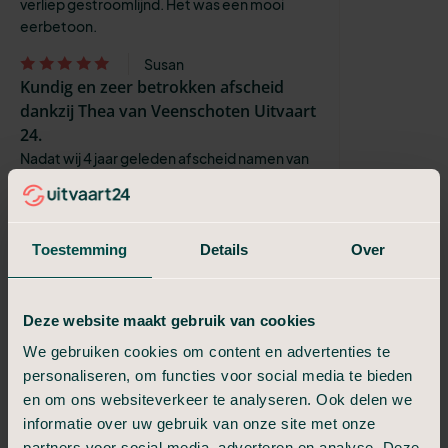
verliep gestroomlijnd. Het was een mooi
eerbetoon.
Susan
Kundig en zeer betrokken afscheid
dankzij Thea van Veenschoten Uitvaart
24.
Nadat wij 4 jaar geleden afscheid namen van
onze vader onder begeleiding van Thea van
Veenschoten van Uitvaart 24, kozen wij na het
overlijden van onze moeder j...
Toestemming
Details
Over
René en Yvonne van der
Elst
Heel goed
Deze website maakt gebruik van cookies
Goed geregeld en de andere kroon heeft het
netjes en heel goed met mijn zelf gedaan
We gebruiken cookies om content en advertenties te
personaliseren, om functies voor social media te bieden
A hartogs
en om ons websiteverkeer te analyseren. Ook delen we
Een mooie respectvolle uitvaart
informatie over uw gebruik van onze site met onze
De uitvaartbegeleider denkt goed mee en
partners voor social media, adverteren en analyse. Deze