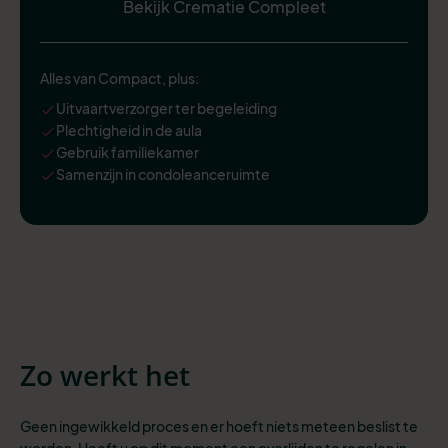
Bekijk Crematie Compleet
Alles van Compact, plus:
Uitvaartverzorger ter begeleiding
Plechtigheid in de aula
Gebruik familiekamer
Samenzijn in condoleanceruimte
Zo werkt het
Geen ingewikkeld proces en er hoeft niets meteen beslist te
worden. Heeft u op dit moment een overlijden te regelen in