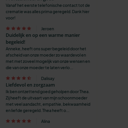
Vanaf het eerste telefonische contact tot de
crematie was alles prima geregeld. Dank hier
voor!
Jeroen
Duidelijk en op een warme manier
begeleid!
Anneke, heeft ons super begeleid door het
afscheid van onze moeder zo waardevol en
met met zoveel mogelijk van onze wensen en
die van onze moeder te laten verlo...
Dalisay
Liefdevol en zorgzaam
Ik ben ontzettend goed geholpen door Thea.
Zij heeft de uitvaart van mijn schoonmoeder
met veel aandacht, empathie, bekwaamheid
en liefde geregeld. Thea heeft o...
Alina