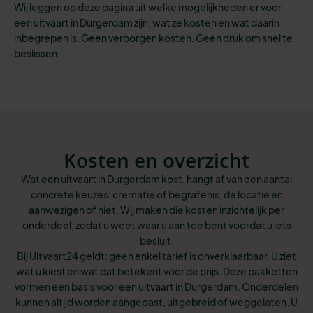
Wij leggen op deze pagina uit welke mogelijkheden er voor
een uitvaart in Durgerdam zijn, wat ze kosten en wat daarin
inbegrepen is. Geen verborgen kosten. Geen druk om snel te
beslissen.
Kosten en overzicht
Wat een uitvaart in Durgerdam kost, hangt af van een aantal
concrete keuzes: crematie of begrafenis, de locatie en
aanwezigen of niet. Wij maken die kosten inzichtelijk per
onderdeel, zodat u weet waar u aan toe bent voordat u iets
besluit.
Bij Uitvaart24 geldt: geen enkel tarief is onverklaarbaar. U ziet
wat u kiest en wat dat betekent voor de prijs. Deze pakketten
vormen een basis voor een uitvaart in Durgerdam. Onderdelen
kunnen altijd worden aangepast, uitgebreid of weggelaten. U