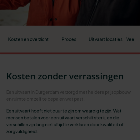
Kosten en overzicht
Proces
Uitvaart locaties
Veelge
Kosten zonder verrassingen
Een uitvaart in Durgerdam verzorgd met heldere prijsopbouw
en ruimte om zelf te bepalen wat past.
Een uitvaart hoeft niet duur te zijn om waardig te zijn. Wat
mensen betalen voor een uitvaart verschilt sterk, en die
verschillen zijn lang niet altijd te verklaren door kwaliteit of
zorgvuldigheid.