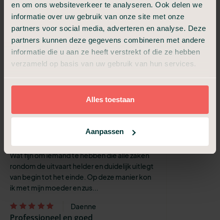
en om ons websiteverkeer te analyseren. Ook delen we
Henk
informatie over uw gebruik van onze site met onze
Fantastische begeleiding gehad voor
partners voor social media, adverteren en analyse. Deze
een hele mooie uitvaart
partners kunnen deze gegevens combineren met andere
Na een plotselinge overlijden van onze
informatie die u aan ze heeft verstrekt of die ze hebben
dierbare, kwamen we terecht in een
verzameld op basis van uw gebruik van hun services.
onbekende wereld. Vanaf het eerste
telefonische contact, werd ik enorm goed
begeleid i...
Alles toestaan
Gabriella
Een prettige ervaring ondanks de
treurige omstandigheden waardoor ik
Aanpassen
kennis heb gemaakt met deze org
Wat fijn om iemand te hebben die alle zaken
rondom de uitvaart helder en duidelijk uitlegt
van begin tot het einde. Op deze manier kon
ik met mijn moeder en zus...
Daenne
Professioneel en goed