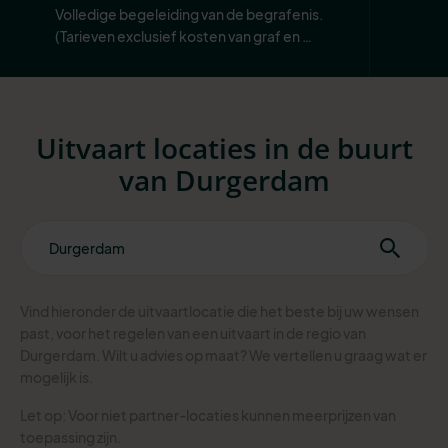
Volledige begeleiding van de begrafenis. 
(Tarieven exclusief kosten van graf en 
begraafplaats.)
Uitvaart locaties in de buurt
van Durgerdam
Vind hieronder de uitvaartlocatie die het beste bij uw wensen
past, voor het regelen van een uitvaart in de regio van
Durgerdam. Wilt u advies op maat? We vertellen u graag wat er
mogelijk is.
Let op: Voor niet partner-locaties kunnen meerprijzen van
toepassing zijn.