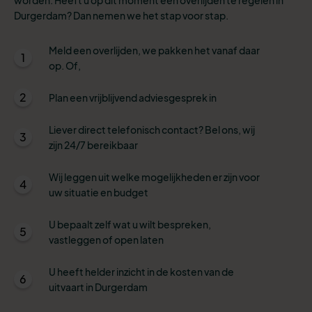
Durgerdam? Dan nemen we het stap voor stap.
Meld een overlijden, we pakken het vanaf daar
1
op. Of,
2
Plan een vrijblijvend adviesgesprek in
Liever direct telefonisch contact? Bel ons, wij
3
zijn 24/7 bereikbaar
Wij leggen uit welke mogelijkheden er zijn voor
4
uw situatie en budget
U bepaalt zelf wat u wilt bespreken,
5
vastleggen of open laten
U heeft helder inzicht in de kosten van de
6
uitvaart in Durgerdam