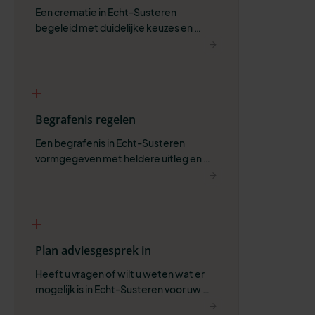
Een crematie in Echt-Susteren 
begeleid met duidelijke keuzes en 
ruimte om zelf te bepalen wat past.
Begrafenis regelen
Een begrafenis in Echt-Susteren 
vormgegeven met heldere uitleg en 
ruimte voor wat belangrijk is.
Plan adviesgesprek in
Heeft u vragen of wilt u weten wat er 
mogelijk is in Echt-Susteren voor uw 
situatie?