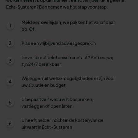
Echt-Susteren? Dan nemen we het stap voor stap.
Meld een overlijden, we pakken het vanaf daar
1
op. Of,
2
Plan een vrijblijvend adviesgesprek in
Liever direct telefonisch contact? Bel ons, wij
3
zijn 24/7 bereikbaar
Wij leggen uit welke mogelijkheden er zijn voor
4
uw situatie en budget
U bepaalt zelf wat u wilt bespreken,
5
vastleggen of open laten
U heeft helder inzicht in de kosten van de
6
uitvaart in Echt-Susteren