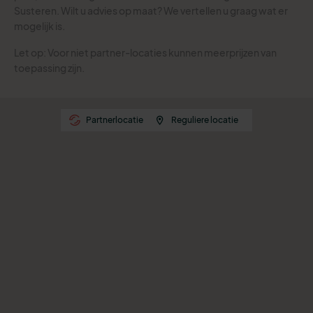
Susteren. Wilt u advies op maat? We vertellen u graag wat er
mogelijk is.
Let op: Voor niet partner-locaties kunnen meerprijzen van
toepassing zijn.
Partnerlocatie
Reguliere locatie