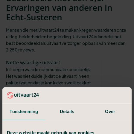
Ervaringen van anderen in
Echt-Susteren
Mensen die met Uitvaart24 te maken kregen waarderen onze
uitleg, helderheid en begeleiding. Uitvaart24 is landelijk het
best beoordeeld als uitvaartverzorger, op basis van meer dan
2.250 reviews.
Nette waardige uitvaart
In t begin was de communicatie onduidelijk.
Het was niet duidelijk dat de uitvaart in een
pakket zat en dat je kon kiezen welk pakket
en wat de kosten van elk p...
Micheline
Respectvol en waardig
Toestemming
Details
Over
Uitvaart 24 heeft alles respectvol en waardig
geregeld zoals mijn man dat wilde mijn
oprechte dank hiervoor
Deze website maakt gebruik van cookies