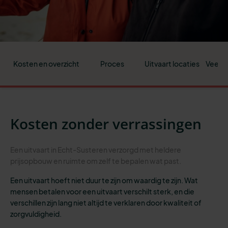
Kosten en overzicht
Proces
Uitvaart locaties
Veelge
Kosten zonder verrassingen
Een uitvaart in Echt-Susteren verzorgd met heldere
prijsopbouw en ruimte om zelf te bepalen wat past.
Een uitvaart hoeft niet duur te zijn om waardig te zijn. Wat
mensen betalen voor een uitvaart verschilt sterk, en die
verschillen zijn lang niet altijd te verklaren door kwaliteit of
zorgvuldigheid.