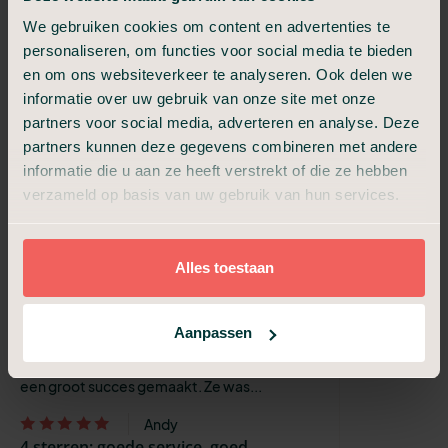
Jacqueline BOLLEN
We gebruiken cookies om content en advertenties te
4 sterren: goede service, goed
personaliseren, om functies voor social media te bieden
behandeld
en om ons websiteverkeer te analyseren. Ook delen we
Afspraken keurig nagekomen.
informatie over uw gebruik van onze site met onze
partners voor social media, adverteren en analyse. Deze
N.A.
5 sterren: perfect, zeker aan te bevelen
partners kunnen deze gegevens combineren met andere
In moeilijke tijden werd vanaf het eerste
informatie die u aan ze heeft verstrekt of die ze hebben
contact de verdere zorg bij crematie van mijn
verzameld op basis van uw gebruik van hun services.
broer van me overgenomen. Het contact op
alle momenten en de nazorg kwam...
Alles toestaan
René
5 sterren: perfect, zeker aan te bevelen
Ik wil mijn complimenten geven aan Ingrid
Aanpassen
Leenders. Zij heeft ons met raad en daad
bijgestaan en de uitvaart van mijn vader tot
een groot succes gemaakt. Ze was...
Andy
4 sterren: goede service, goed