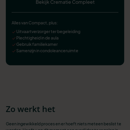
Bekijk Crematie Compleet
Alles van Compact, plus:
Uitvaartverzorger ter begeleiding
Plechtigheid in de aula
Gebruik familiekamer
Samenzijn in condoleanceruimte
Zo werkt het
Geen ingewikkeld proces en er hoeft niets meteen beslist te
worden. Heeft u op dit moment een overlijden te regelen in