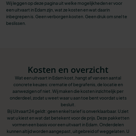
Wij leggen op deze pagina uit welke mogelijkheden er voor
een uitvaart in Edam zijn, wat ze kosten en wat daarin
inbegrepen is. Geen verborgen kosten. Geen druk om snel te
beslissen.
Kosten en overzicht
Wat een uitvaart in Edam kost, hangt af van een aantal
concrete keuzes: crematie of begrafenis, de locatie en
aanwezigen of niet. Wij maken die kosten inzichtelijk per
onderdeel, zodat u weet waar u aan toe bent voordat u iets
besluit.
Bij Uitvaart24 geldt: geen enkel tarief is onverklaarbaar. U ziet
wat u kiest en wat dat betekent voor de prijs. Deze pakketten
vormen een basis voor een uitvaart in Edam. Onderdelen
kunnen altijd worden aangepast, uitgebreid of weggelaten. U