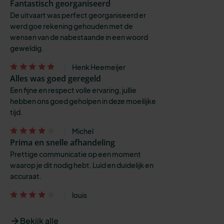
Fantastisch georganiseerd
De uitvaart was perfect georganiseerd er
werd goe rekening gehouden met de
wensen van de nabestaande in een woord
geweldig.
Henk Heemeijer
Alles was goed geregeld
Een fijne en respect volle ervaring, jullie
hebben ons goed geholpen in deze moeilijke
tijd.
Michel
Prima en snelle afhandeling
Prettige communicatie op een moment
waarop je dit nodig hebt. Luid en duidelijk en
accuraat.
louis
Bekijk alle