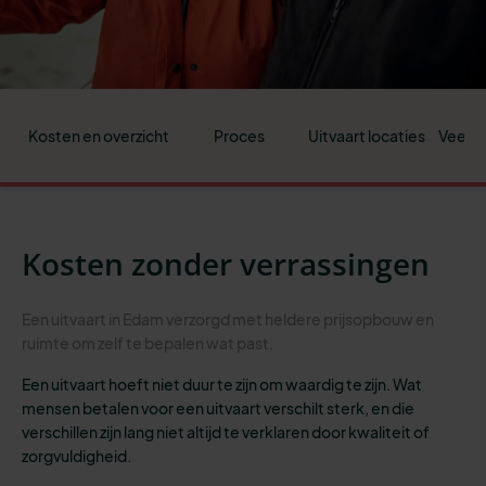
Kosten en overzicht
Proces
Uitvaart locaties
Veelge
Kosten zonder verrassingen
Een uitvaart in Edam verzorgd met heldere prijsopbouw en
ruimte om zelf te bepalen wat past.
Een uitvaart hoeft niet duur te zijn om waardig te zijn. Wat
mensen betalen voor een uitvaart verschilt sterk, en die
verschillen zijn lang niet altijd te verklaren door kwaliteit of
zorgvuldigheid.