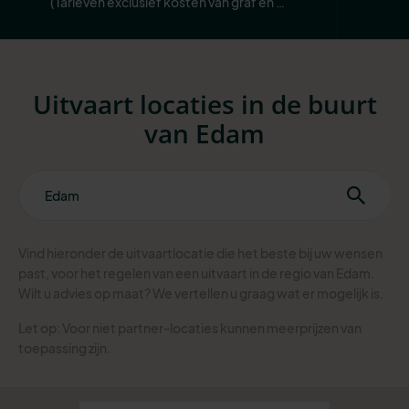
(Tarieven exclusief kosten van graf en 
begraafplaats.)
Uitvaart locaties in de buurt
van Edam
Vind hieronder de uitvaartlocatie die het beste bij uw wensen
past, voor het regelen van een uitvaart in de regio van Edam.
Wilt u advies op maat? We vertellen u graag wat er mogelijk is.
Let op: Voor niet partner-locaties kunnen meerprijzen van
toepassing zijn.