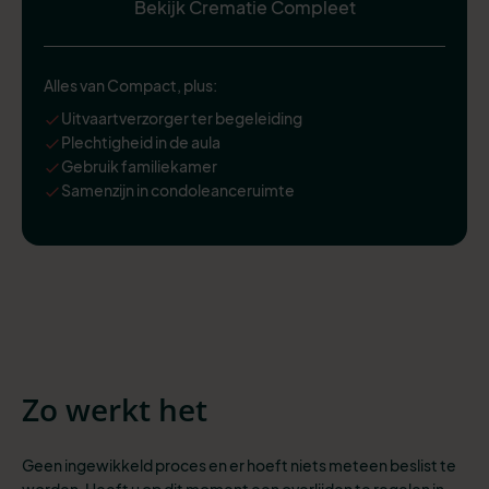
Bekijk Crematie Compleet
Alles van Compact, plus:
Uitvaartverzorger ter begeleiding
Plechtigheid in de aula
Gebruik familiekamer
Samenzijn in condoleanceruimte
Zo werkt het
Geen ingewikkeld proces en er hoeft niets meteen beslist te
worden. Heeft u op dit moment een overlijden te regelen in