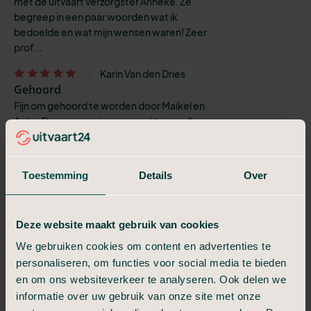
met de uitvaart verzorgster Anneke. Ze
begreep in een paar woorden wat ik
bedoelde en wat mijn wensen waren! Zeer
prof...
Karin Van den Dries
Gehoord
Fijn om gehoord te worden door Maikel en
Anita. De ceremonie was prachtig en alles
wat er vooraf is besproken is nagekomen.
Boven verwachting ❤️
Toestemming
Details
Over
Rhoda
Zeer bekwame mensen
Wij hebben nu 2 x deze uitvaartonderneming
Deze website maakt gebruik van cookies
nodig gehad voor onze ouders. En beide
keren zeer tevreden hoe alles geregeld
We gebruiken cookies om content en advertenties te
wordt. Zelfs de financiële afhandeling ...
personaliseren, om functies voor social media te bieden
en om ons websiteverkeer te analyseren. Ook delen we
Driekus
We hebben, mede door Uitvaart 24,
informatie over uw gebruik van onze site met onze