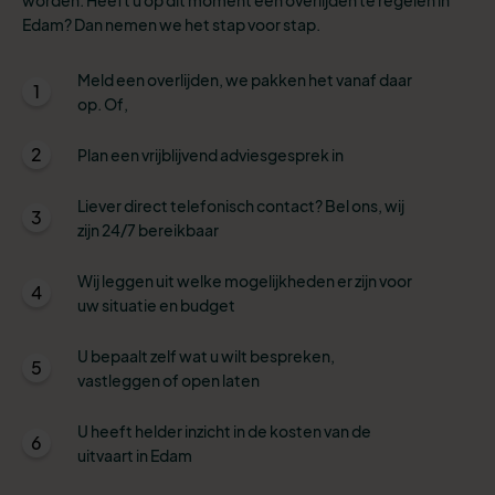
Edam? Dan nemen we het stap voor stap.
Meld een overlijden, we pakken het vanaf daar
1
op. Of,
2
Plan een vrijblijvend adviesgesprek in
Liever direct telefonisch contact? Bel ons, wij
3
zijn 24/7 bereikbaar
Wij leggen uit welke mogelijkheden er zijn voor
4
uw situatie en budget
U bepaalt zelf wat u wilt bespreken,
5
vastleggen of open laten
U heeft helder inzicht in de kosten van de
6
uitvaart in Edam