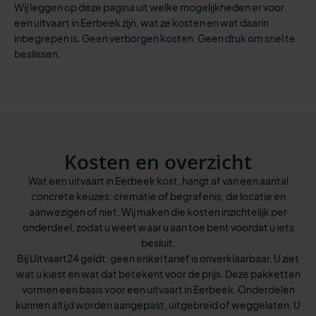
Wij leggen op deze pagina uit welke mogelijkheden er voor
een uitvaart in Eerbeek zijn, wat ze kosten en wat daarin
inbegrepen is. Geen verborgen kosten. Geen druk om snel te
beslissen.
Kosten en overzicht
Wat een uitvaart in Eerbeek kost, hangt af van een aantal
concrete keuzes: crematie of begrafenis, de locatie en
aanwezigen of niet. Wij maken die kosten inzichtelijk per
onderdeel, zodat u weet waar u aan toe bent voordat u iets
besluit.
Bij Uitvaart24 geldt: geen enkel tarief is onverklaarbaar. U ziet
wat u kiest en wat dat betekent voor de prijs. Deze pakketten
vormen een basis voor een uitvaart in Eerbeek. Onderdelen
kunnen altijd worden aangepast, uitgebreid of weggelaten. U