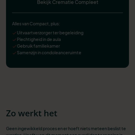
Bekijk Crematie Compleet
Alles van Compact, plus:
Uitvaartverzorger ter begeleiding
Plechtigheid in de aula
Gebruik familiekamer
Samenzijn in condoleanceruimte
Zo werkt het
Geen ingewikkeld proces en er hoeft niets meteen beslist te
worden. Heeft u op dit moment een overlijden te regelen in