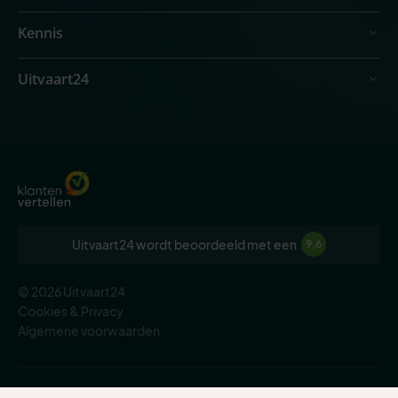
Kennis
Uitvaart24
Uitvaart24 wordt beoordeeld met een
9,6
© 2026 Uitvaart24
Cookies & Privacy
Algemene voorwaarden