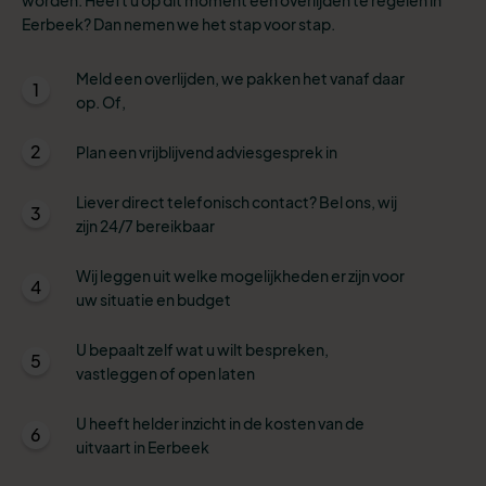
Eerbeek? Dan nemen we het stap voor stap.
Meld een overlijden, we pakken het vanaf daar
1
op. Of,
2
Plan een vrijblijvend adviesgesprek in
Liever direct telefonisch contact? Bel ons, wij
3
zijn 24/7 bereikbaar
Wij leggen uit welke mogelijkheden er zijn voor
4
uw situatie en budget
U bepaalt zelf wat u wilt bespreken,
5
vastleggen of open laten
U heeft helder inzicht in de kosten van de
6
uitvaart in Eerbeek