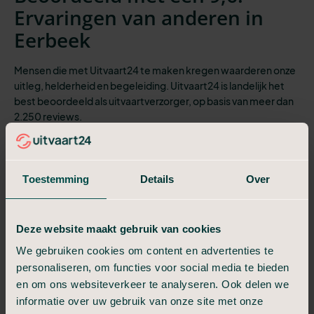
Ervaringen van anderen in
Eerbeek
Mensen die met Uitvaart24 te maken kregen waarderen onze
uitleg, helderheid en begeleiding. Uitvaart24 is landelijk het
best beoordeeld als uitvaartverzorger, op basis van meer dan
2.250 reviews.
Alles is heel respectvol verlopen.
Communicatie verliep super goed. Ze
dachten echt mee. Ze hebben zelfs kunnen
Toestemming
Details
Over
regelen dat onze vader in Dieren gecremeerd
kon worden. Wij konden financieel niet ...
Deze website maakt gebruik van cookies
Elsalinde
Een warm, waardig tot in de puntjes
We gebruiken cookies om content en advertenties te
verzorgde uitvaart!
personaliseren, om functies voor social media te bieden
Anneke en achter de schermen de
en om ons websiteverkeer te analyseren. Ook delen we
medewerkers van uitvaart24 hebben de
informatie over uw gebruik van onze site met onze