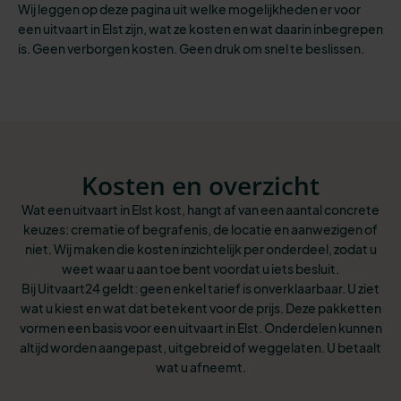
Wij leggen op deze pagina uit welke mogelijkheden er voor
een uitvaart in Elst zijn, wat ze kosten en wat daarin inbegrepen
is. Geen verborgen kosten. Geen druk om snel te beslissen.
Kosten en overzicht
Wat een uitvaart in Elst kost, hangt af van een aantal concrete
keuzes: crematie of begrafenis, de locatie en aanwezigen of
niet. Wij maken die kosten inzichtelijk per onderdeel, zodat u
weet waar u aan toe bent voordat u iets besluit.
Bij Uitvaart24 geldt: geen enkel tarief is onverklaarbaar. U ziet
wat u kiest en wat dat betekent voor de prijs. Deze pakketten
vormen een basis voor een uitvaart in Elst. Onderdelen kunnen
altijd worden aangepast, uitgebreid of weggelaten. U betaalt
wat u afneemt.