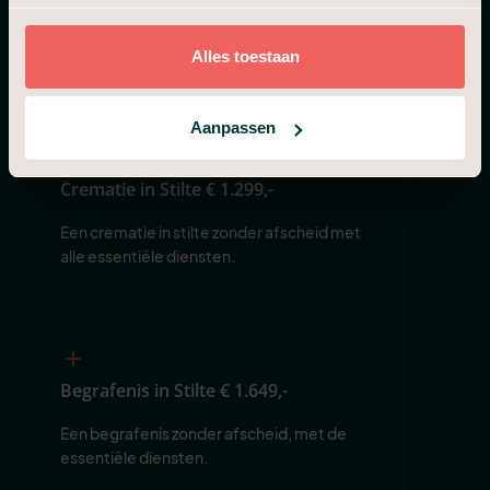
onderstaande pagina's vindt u meer uitleg en een volledig
tarieven en diensten overzicht.
Alles toestaan
Aanpassen
Crematie in Stilte
€ 1.299,-
Een crematie in stilte zonder afscheid met 
alle essentiële diensten.
Begrafenis in Stilte
€ 1.649,-
Een begrafenis zonder afscheid, met de 
essentiële diensten.