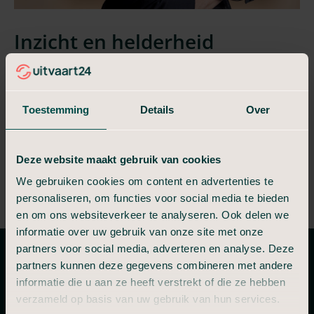
Inzicht en helderheid
Heeft u vragen of wilt u weten wat er mogelijk is in Elst voor uw
situatie? Wij leggen het helder uit, zonder druk en zonder
verplichtingen.
Toestemming
Details
Over
Plan een adviesgesprek in
Volledig vrijblijvend
Deze website maakt gebruik van cookies
Neem direct telefonisch contact op
We gebruiken cookies om content en advertenties te
personaliseren, om functies voor social media te bieden
en om ons websiteverkeer te analyseren. Ook delen we
informatie over uw gebruik van onze site met onze
partners voor social media, adverteren en analyse. Deze
partners kunnen deze gegevens combineren met andere
Tarieven en mogelijkheden
informatie die u aan ze heeft verstrekt of die ze hebben
verzameld op basis van uw gebruik van hun services.
Heeft u een specifieke vorm van uitvaart in gedachten? Op de