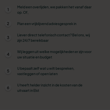
Meld een overlijden, we pakken het vanaf daar
1
op. Of,
2
Plan een vrijblijvend adviesgesprek in
Liever direct telefonisch contact? Bel ons, wij
3
zijn 24/7 bereikbaar
Wij leggen uit welke mogelijkheden er zijn voor
4
uw situatie en budget
U bepaalt zelf wat u wilt bespreken,
5
vastleggen of open laten
U heeft helder inzicht in de kosten van de
6
uitvaart in Elst