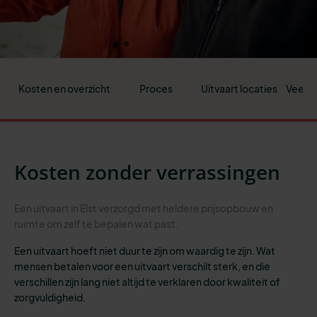
Kosten en overzicht
Proces
Uitvaart locaties
Veelge
Kosten zonder verrassingen
Een uitvaart in Elst verzorgd met heldere prijsopbouw en
ruimte om zelf te bepalen wat past.
Een uitvaart hoeft niet duur te zijn om waardig te zijn. Wat
mensen betalen voor een uitvaart verschilt sterk, en die
verschillen zijn lang niet altijd te verklaren door kwaliteit of
zorgvuldigheid.