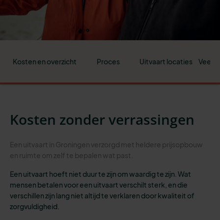
Kosten en overzicht
Proces
Uitvaart locaties
Veelge
Kosten zonder verrassingen
Een uitvaart in Groningen verzorgd met heldere prijsopbouw
en ruimte om zelf te bepalen wat past.
Een uitvaart hoeft niet duur te zijn om waardig te zijn. Wat
mensen betalen voor een uitvaart verschilt sterk, en die
verschillen zijn lang niet altijd te verklaren door kwaliteit of
zorgvuldigheid.