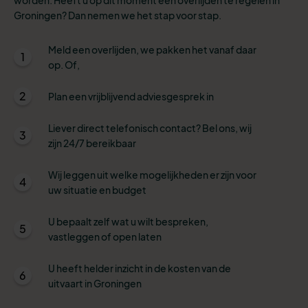
Groningen? Dan nemen we het stap voor stap.
Meld een overlijden, we pakken het vanaf daar
1
op. Of,
2
Plan een vrijblijvend adviesgesprek in
Liever direct telefonisch contact? Bel ons, wij
3
zijn 24/7 bereikbaar
Wij leggen uit welke mogelijkheden er zijn voor
4
uw situatie en budget
U bepaalt zelf wat u wilt bespreken,
5
vastleggen of open laten
U heeft helder inzicht in de kosten van de
6
uitvaart in Groningen