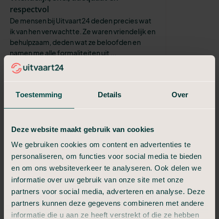
respectvol
De mensen bij Uitvaart24 deden precies wat
ik van hen verwachtte. Ze waren vriendelijk en
behulpzaam, deden wat ze beloofden en
namen me alle formaliteiten uit ...
Sabine
Klantvriendelijk en zeer flexibel
Van alles was mogelijk, zeer sympathieke en
Toestemming
Details
Over
betrokken medewerkers. Heel fijn dat er
creatief werd meegedacht en dat ik dd
begrafenis helemaal kon overlaten aan ...
Deze website maakt gebruik van cookies
Simone
We gebruiken cookies om content en advertenties te
De begeleiding/regelen door oa Glen
personaliseren, om functies voor social media te bieden
gaf mij rust en vertrouwen
en om ons websiteverkeer te analyseren. Ook delen we
Wat ik heel erg gewaardeerd heb was dat
informatie over uw gebruik van onze site met onze
Glen in grijs kostuum kwam bij uitvaart,van
partners voor social media, adverteren en analyse. Deze
mijn dochter Suzan Lindeman in Enschede, ik
partners kunnen deze gegevens combineren met andere
had nl aangegeven dat ik geen zw...
informatie die u aan ze heeft verstrekt of die ze hebben