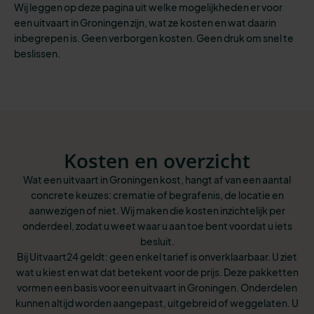
Wij leggen op deze pagina uit welke mogelijkheden er voor
een uitvaart in Groningen zijn, wat ze kosten en wat daarin
inbegrepen is. Geen verborgen kosten. Geen druk om snel te
beslissen.
Kosten en overzicht
Wat een uitvaart in Groningen kost, hangt af van een aantal
concrete keuzes: crematie of begrafenis, de locatie en
aanwezigen of niet. Wij maken die kosten inzichtelijk per
onderdeel, zodat u weet waar u aan toe bent voordat u iets
besluit.
Bij Uitvaart24 geldt: geen enkel tarief is onverklaarbaar. U ziet
wat u kiest en wat dat betekent voor de prijs. Deze pakketten
vormen een basis voor een uitvaart in Groningen. Onderdelen
kunnen altijd worden aangepast, uitgebreid of weggelaten. U