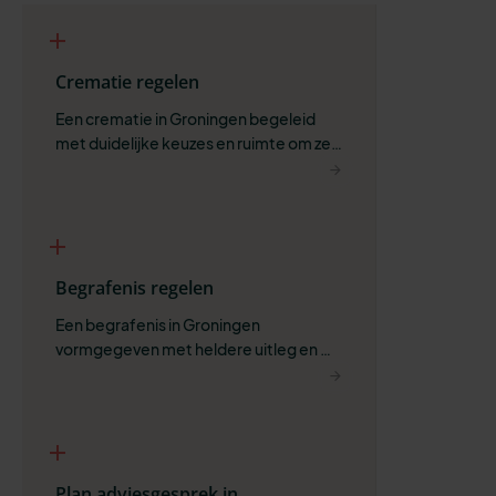
Crematie regelen
Een crematie in Groningen begeleid 
met duidelijke keuzes en ruimte om zelf 
te bepalen wat past.
Begrafenis regelen
Een begrafenis in Groningen 
vormgegeven met heldere uitleg en 
ruimte voor wat belangrijk is.
Plan adviesgesprek in