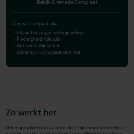
Bekijk Crematie Compleet
Alles van Compact, plus:
Uitvaartverzorger ter begeleiding
Plechtigheid in de aula
Gebruik familiekamer
Samenzijn in condoleanceruimte
Zo werkt het
Geen ingewikkeld proces en er hoeft niets meteen beslist te
worden. Heeft u op dit moment een overlijden te regelen in