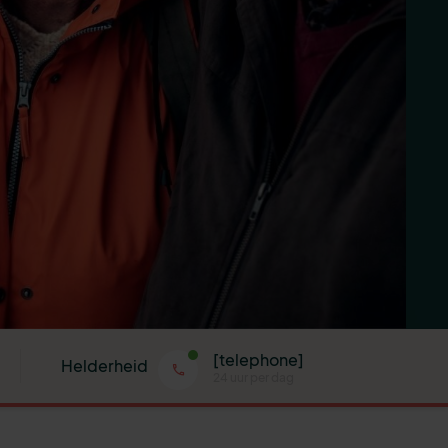
[telephone]
Helderheid
24 uur per dag