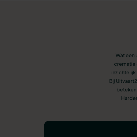
Wat een u
crematie 
inzichtelij
Bij Uitvaart
betekent
Harden