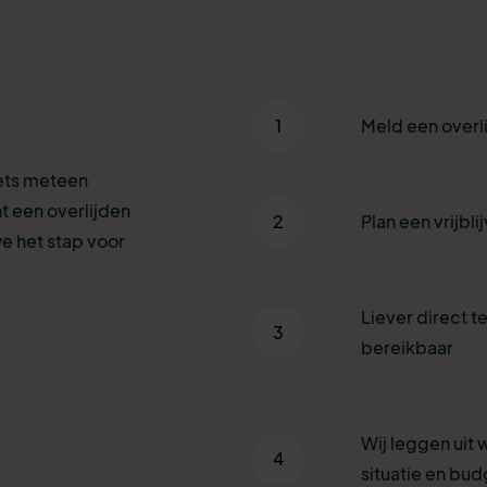
1
Meld een overl
iets meteen
t een overlijden
2
Plan een vrijbl
e het stap voor
Liever direct te
3
bereikbaar
Wij leggen uit 
4
situatie en bud