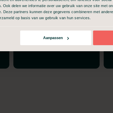
Volledige verzorging
. Ook delen we informatie over uw gebruik van onze site met on
Nette uitvaartkist
e. Deze partners kunnen deze gegevens combineren met andere i
Informeel afscheid (30 min)
erzameld op basis van uw gebruik van hun services.
Incasseren van
Aanpassen
verzekeringspolissen