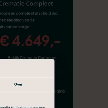
Crematie Compleet
Voor een compleet afscheid incl.
begeleiding van de
uitvaartverzorger.
€ 4.649,-
Bekijk Crematie Compleet
Alles van Compact, plus:
Over
Uitvaartverzorger ter begeleiding
Plechtigheid in de aula
 media te bieden en om ons