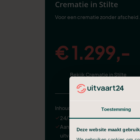
Crematie in Stilte
Voor een crematie zonder afscheid.
€ 1.299,-
Bekijk Crematie in Stilte
Inhoud
Toestemming
24/7 ondersteuning
Aannemen en regelen van de
Deze website maakt gebruik
uitvaart
We gebruiken cookies om cont