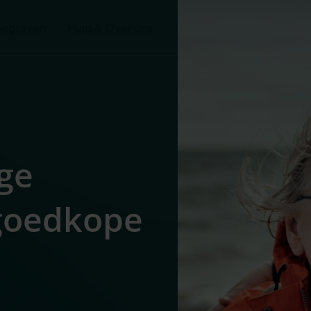
Begraven
Hulp & Over ons
ge
 goedkope