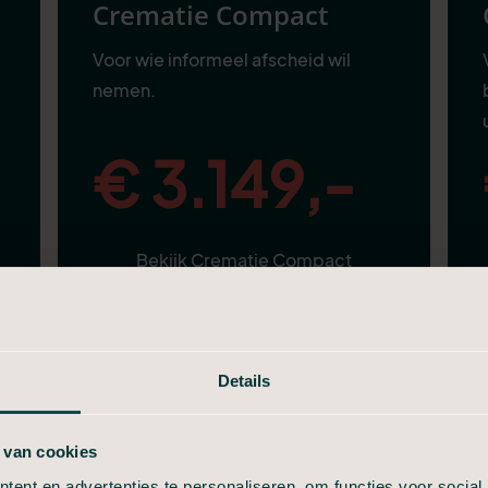
Crematie Compact
Voor wie informeel afscheid wil
nemen.
€ 3.149,-
Bekijk Crematie Compact
Alles van in Stilte, plus:
Details
Aangifte van overlijden
Telefonische uitvaartbespreking
 van cookies
ent en advertenties te personaliseren, om functies voor social