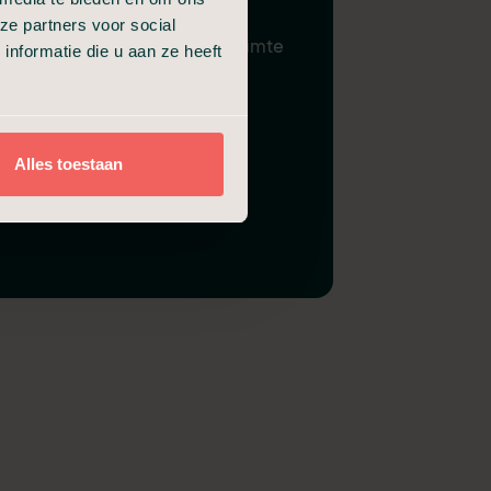
Gebruik familiekamer
ze partners voor social
Samenzijn in condoleanceruimte
nformatie die u aan ze heeft
Alles toestaan