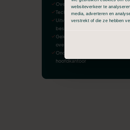
Overbrenging van de overledene
websiteverkeer te analyseren
Technische verzorging
media, adverteren en analys
Uitvaartkist met een kleine
verstrekt of die ze hebben v
beschadiging
Gekoelde bewaring van
overledene
Ondersteuning door
hoofdkantoor