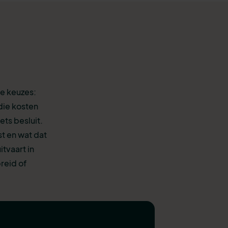
te keuzes:
die kosten
ets besluit.
st en wat dat
tvaart in
reid of