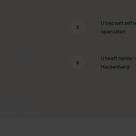
U bepaalt zelf 
5
open laten
U heeft helder i
6
Hardenberg