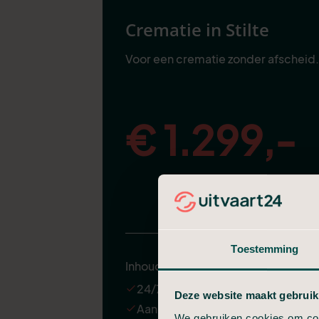
Crematie in Stilte
Voor een crematie zonder afscheid.
€ 1.299,-
Bekijk Crematie in Stilte
Toestemming
Inhoud
24/7 ondersteuning
Deze website maakt gebruik
Aannemen en regelen van de
We gebruiken cookies om cont