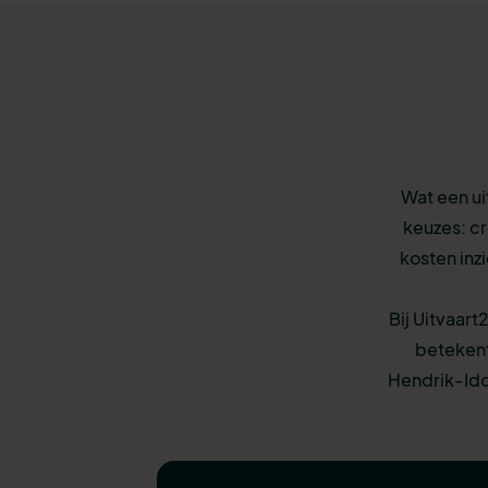
Wat een ui
keuzes: cr
kosten inz
Bij Uitvaart
betekent
Hendrik-Ido