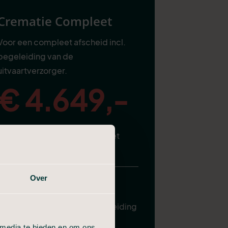
Crematie Compleet
Voor een compleet afscheid incl.
begeleiding van de
uitvaartverzorger.
€ 4.649,-
Bekijk Crematie Compleet
Over
Alles van Compact, plus:
Uitvaartverzorger ter begeleiding
Plechtigheid in de aula
 media te bieden en om ons