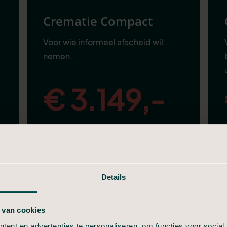
Crematie Compact
Voor wie informeel afscheid wil
nemen.
€ 3.149,-
Bekijk Crematie Compact
Details
Alles van in Stilte, plus:
Aangifte van overlijden
 van cookies
Telefonische uitvaartbespreking
ent en advertenties te personaliseren, om functies voor social