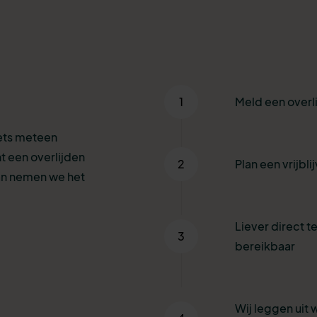
1
Meld een overl
iets meteen
t een overlijden
2
Plan een vrijbl
an nemen we het
Liever direct te
3
bereikbaar
Wij leggen uit 