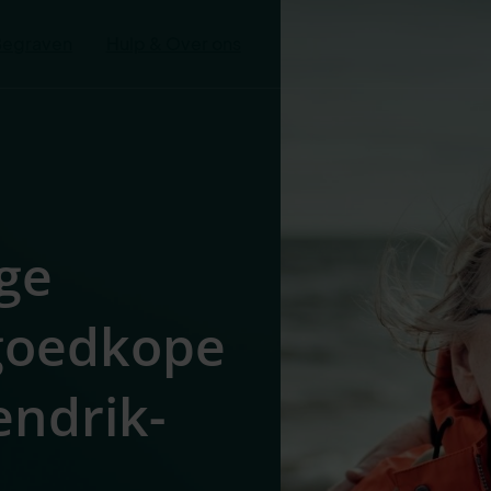
Begraven
Hulp & Over ons
ge
 goedkope
endrik-