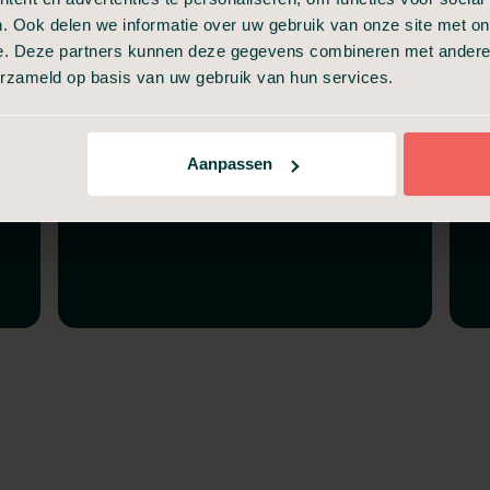
. Ook delen we informatie over uw gebruik van onze site met on
Volledige verzorging
e. Deze partners kunnen deze gegevens combineren met andere i
Nette uitvaartkist
erzameld op basis van uw gebruik van hun services.
Informeel afscheid (30 min)
Aanpassen
Incasseren van
verzekeringspolissen