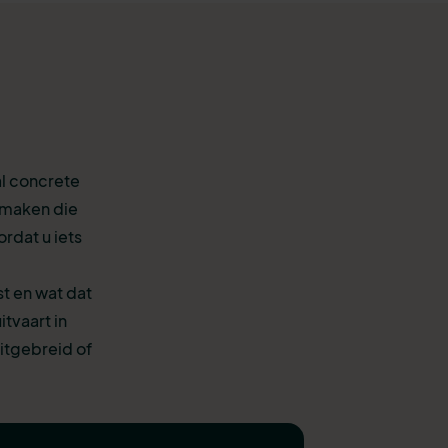
al concrete
j maken die
rdat u iets
st en wat dat
tvaart in
itgebreid of