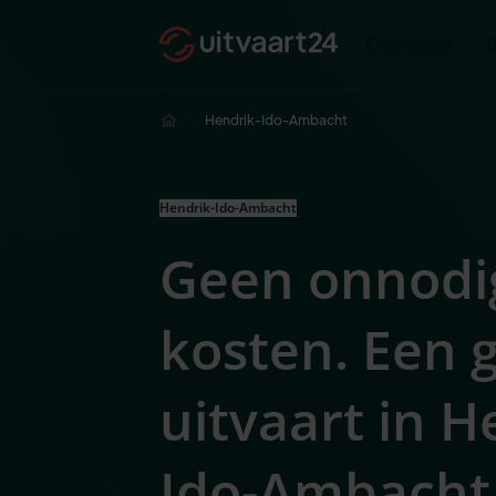
Cremeren
Hendrik-Ido-Ambacht
Hendrik-Ido-Ambacht
Geen onnodi
kosten. Een
uitvaart in H
Ido-Ambacht