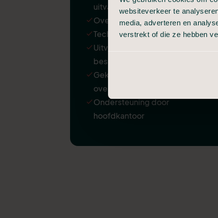
uitvaart
websiteverkeer te analyseren
Overbrenging van de overledene
media, adverteren en analys
Technische verzorging
verstrekt of die ze hebben v
Uitvaartkist met een kleine
beschadiging
Gekoelde bewaring van
overledene
Ondersteuning door
hoofdkantoor