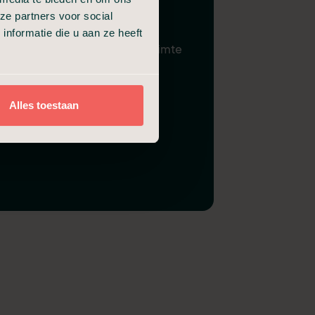
ze partners voor social
Gebruik familiekamer
nformatie die u aan ze heeft
Samenzijn in condoleanceruimte
Alles toestaan