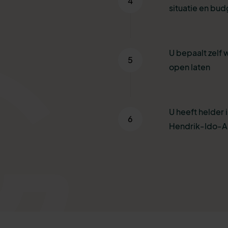
4
situatie en bud
U bepaalt zelf 
5
open laten
U heeft helder i
6
Hendrik-Ido-