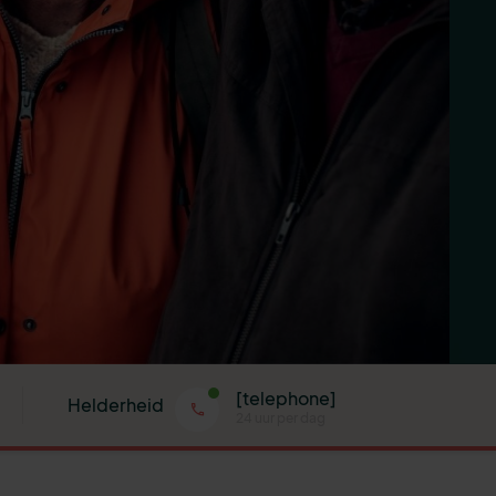
[telephone]
Helderheid
24 uur per dag