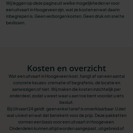
Wij leggen op deze pagina uit welke mogelijkheden er voor
een uitvaart in Hoogeveen zijn, wat ze kosten en wat daarin
inbegrepen is. Geen verborgen kosten. Geen druk om snel te
beslissen.
Kosten en overzicht
Wat een uitvaart in Hoogeveen kost, hangt af van een aantal
concrete keuzes: crematie of begrafenis, de locatie en
aanwezigen of niet. Wij maken die kosten inzichtelijk per
onderdeel, zodat u weet waar u aan toe bent voordat u iets
besluit.
Bij Uitvaart24 geldt: geen enkel tarief is onverklaarbaar. U ziet
wat u kiest en wat dat betekent voor de prijs. Deze pakketten
vormen een basis voor een uitvaart in Hoogeveen.
Onderdelen kunnen altijd worden aangepast, uitgebreid of