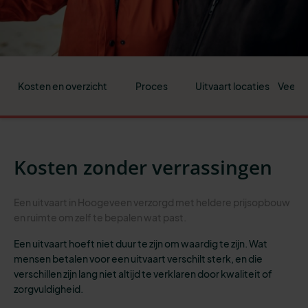
Kosten en overzicht
Proces
Uitvaart locaties
Veelge
Kosten zonder verrassingen
Een uitvaart in Hoogeveen verzorgd met heldere prijsopbouw
en ruimte om zelf te bepalen wat past.
Een uitvaart hoeft niet duur te zijn om waardig te zijn. Wat
mensen betalen voor een uitvaart verschilt sterk, en die
verschillen zijn lang niet altijd te verklaren door kwaliteit of
zorgvuldigheid.