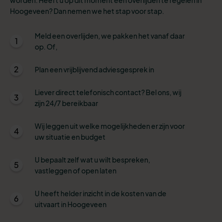
Hoogeveen? Dan nemen we het stap voor stap.
Meld een overlijden, we pakken het vanaf daar
1
op. Of,
2
Plan een vrijblijvend adviesgesprek in
Liever direct telefonisch contact? Bel ons, wij
3
zijn 24/7 bereikbaar
Wij leggen uit welke mogelijkheden er zijn voor
4
uw situatie en budget
U bepaalt zelf wat u wilt bespreken,
5
vastleggen of open laten
U heeft helder inzicht in de kosten van de
6
uitvaart in Hoogeveen