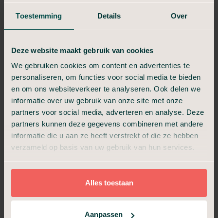
Toestemming
Details
Over
John
Duidelijk, je weet direct wat je kunt
verwachten, en zeker ook waardig.
Deze website maakt gebruik van cookies
Uitvaart24 heeft ervoor gezorgd dat we met
weinig stress en heel waardig afscheid
We gebruiken cookies om content en advertenties te
konden nemen van mijn moeder. En dat alles
personaliseren, om functies voor social media te bieden
voor een eerlijke prijs, zodat we a...
en om ons websiteverkeer te analyseren. Ook delen we
informatie over uw gebruik van onze site met onze
Jos
partners voor social media, adverteren en analyse. Deze
Fijne organisatie met kundige mensen.
partners kunnen deze gegevens combineren met andere
Deze organisatie en de mensen die hier
informatie die u aan ze heeft verstrekt of die ze hebben
werken hebben ons heel goed begeleid en
geholpen in deze moeilijke periode.
verzameld op basis van uw gebruik van hun services.
Robert
Fijne organisatie om mee te werken!
Alles toestaan
Warm, deskundig en adequaat.
Snelle service, zorg voor het opbaren en het
regelen van de uitvaart liep soepel en snel.
Aanpassen