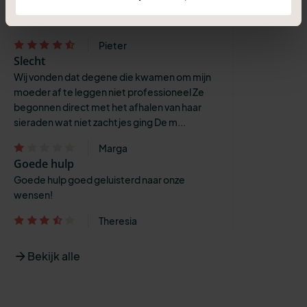
Steeds werden alle mogelijkheden
besproken, en ook al onze ideeën werd...
Pieter
Slecht
Wij vonden dat degene die kwamen om mijn
moeder af te leggen niet professioneel Ze
begonnen direct met het afhalen van haar
sieraden wat niet zachtjes ging De m...
Marga
Goede hulp
Goede hulp goed geluisterd naar onze
wensen!
Theresia
Bekijk alle