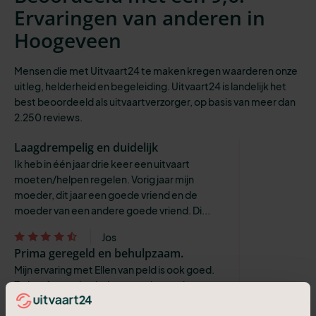
Ervaringen van anderen in
Hoogeveen
Mensen die met Uitvaart24 te maken kregen waarderen onze
uitleg, helderheid en begeleiding. Uitvaart24 is landelijk het
best beoordeeld als uitvaartverzorger, op basis van meer dan
2.250 reviews.
Laagdrempelig en duidelijk
Ik heb in één jaar drie keer een uitvaart
moeten/helpen regelen. Vorig jaar mijn
moeder, dit jaar een goede vriend en de
moeder van een andere goede vriend. Di...
Jos
Prima geregeld en behulpzaam.
Mijn ervaring met Ellen van peld is ook goed.
Ze heeft goed geholpen met het maken van
de rouwkaart wat best veel werk is en je
hoofd niet echt op zo'n moment ...