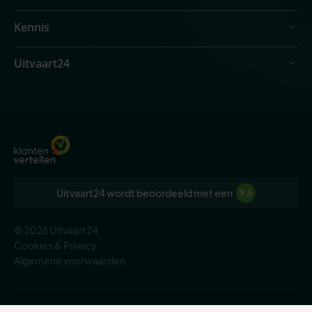
Kennis
Uitvaart24
Uitvaart24 wordt beoordeeld met een
9,6
© 2026 Uitvaart24
Cookies & Privacy
Algemene voorwaarden