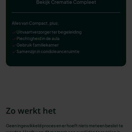
Bekijk Crematie Compleet
Alles van Compact, plus:
Uitvaartverzorger ter begeleiding
Plechtigheid in de aula
Gebruik familiekamer
Samenzijn in condoleanceruimte
Zo werkt het
Geen ingewikkeld proces en er hoeft niets meteen beslist te
worden. Heeft u op dit moment een overlijden te regelen in