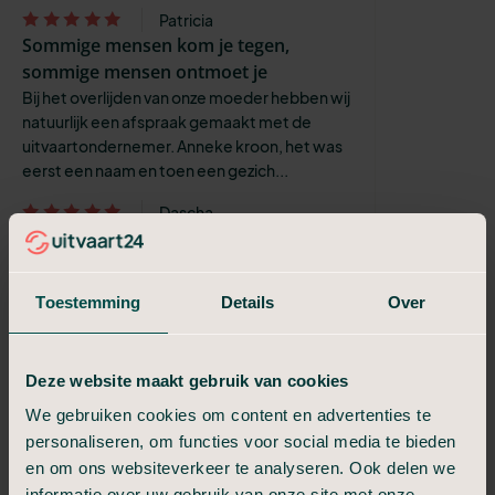
Patricia
Sommige mensen kom je tegen,
sommige mensen ontmoet je
Bij het overlijden van onze moeder hebben wij
natuurlijk een afspraak gemaakt met de
uitvaartondernemer. Anneke kroon, het was
eerst een naam en toen een gezich...
Dascha
Onze dank aan het team van
Uitvaart24
Het verliep precies zoals wij hadden gehoopt.
Toestemming
Details
Over
Wij hebben onze vader met gepaste
eerbetoon ten grave gedragen. Het team
van Uitvaart24 was buitengewoon attent, v...
Deze website maakt gebruik van cookies
Oleksandr
We gebruiken cookies om content en advertenties te
Fijne hulp en een prachtige uitvaart
personaliseren, om functies voor social media te bieden
Thea, van Uitvaart24, heeft ons ontzettend
en om ons websiteverkeer te analyseren. Ook delen we
fijn geholpen. Dat doet zij op een mooie en
informatie over uw gebruik van onze site met onze