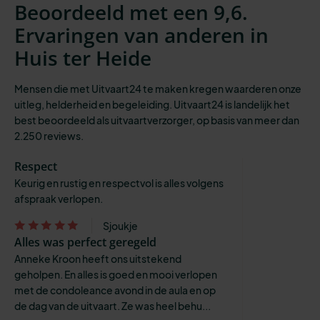
Beoordeeld met een 9,6.
Ervaringen van anderen in
Huis ter Heide
Mensen die met Uitvaart24 te maken kregen waarderen onze
uitleg, helderheid en begeleiding. Uitvaart24 is landelijk het
best beoordeeld als uitvaartverzorger, op basis van meer dan
2.250 reviews.
Respect
Keurig en rustig en respectvol is alles volgens
afspraak verlopen.
Sjoukje
Alles was perfect geregeld
Anneke Kroon heeft ons uitstekend
geholpen. En alles is goed en mooi verlopen
met de condoleance avond in de aula en op
de dag van de uitvaart. Ze was heel behu...