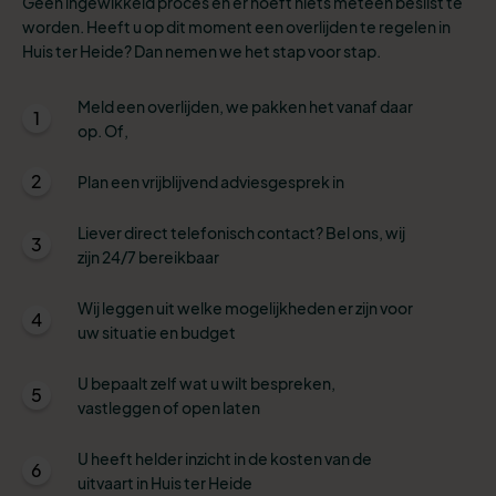
Geen ingewikkeld proces en er hoeft niets meteen beslist te
worden. Heeft u op dit moment een overlijden te regelen in
Huis ter Heide? Dan nemen we het stap voor stap.
Meld een overlijden, we pakken het vanaf daar
1
op. Of,
2
Plan een vrijblijvend adviesgesprek in
Liever direct telefonisch contact? Bel ons, wij
3
zijn 24/7 bereikbaar
Wij leggen uit welke mogelijkheden er zijn voor
4
uw situatie en budget
U bepaalt zelf wat u wilt bespreken,
5
vastleggen of open laten
U heeft helder inzicht in de kosten van de
6
uitvaart in Huis ter Heide