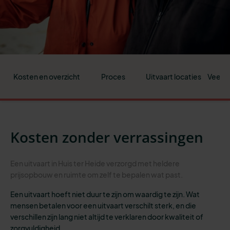
Kosten en overzicht
Proces
Uitvaart locaties
Veelge
Kosten zonder verrassingen
Een uitvaart in Huis ter Heide verzorgd met heldere
prijsopbouw en ruimte om zelf te bepalen wat past.
Een uitvaart hoeft niet duur te zijn om waardig te zijn. Wat
mensen betalen voor een uitvaart verschilt sterk, en die
verschillen zijn lang niet altijd te verklaren door kwaliteit of
zorgvuldigheid.