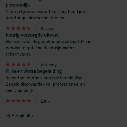
persoonlijk
Nam de tijd voor ons en heeft ona heel fijn en
goed begeleid door het proces.
Saskia
Keurig verzorgde uitvaat
Gekozen voor de goedkoopste uitvaart. Maar
een waardig afscheid van mijn vader/
schoonvader.
Anthony
Fijne en vlotte begeleiding
Ik vond het een hele prettige begeleiding.
Begeleiding was flexibel, professioneel en
zeer vriendelijk.
Luuk
Bekijk alle