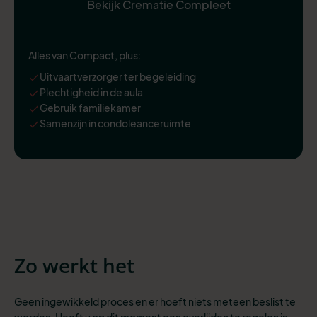
Bekijk Crematie Compleet
Alles van Compact, plus:
Uitvaartverzorger ter begeleiding
Plechtigheid in de aula
Gebruik familiekamer
Samenzijn in condoleanceruimte
Zo werkt het
Geen ingewikkeld proces en er hoeft niets meteen beslist te
worden. Heeft u op dit moment een overlijden te regelen in