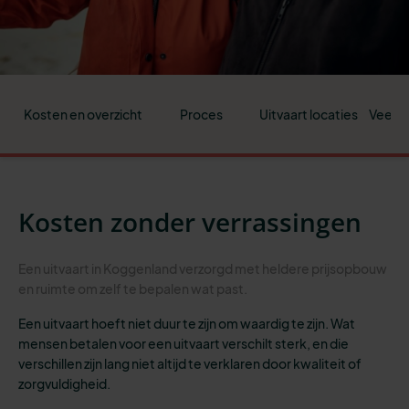
Kosten en overzicht
Proces
Uitvaart locaties
Veelge
Kosten zonder verrassingen
Een uitvaart in Koggenland verzorgd met heldere prijsopbouw
en ruimte om zelf te bepalen wat past.
Een uitvaart hoeft niet duur te zijn om waardig te zijn. Wat
mensen betalen voor een uitvaart verschilt sterk, en die
verschillen zijn lang niet altijd te verklaren door kwaliteit of
zorgvuldigheid.