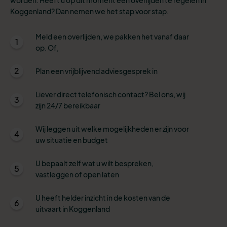
Koggenland? Dan nemen we het stap voor stap.
Meld een overlijden, we pakken het vanaf daar
1
op. Of,
2
Plan een vrijblijvend adviesgesprek in
Liever direct telefonisch contact? Bel ons, wij
3
zijn 24/7 bereikbaar
Wij leggen uit welke mogelijkheden er zijn voor
4
uw situatie en budget
U bepaalt zelf wat u wilt bespreken,
5
vastleggen of open laten
U heeft helder inzicht in de kosten van de
6
uitvaart in Koggenland