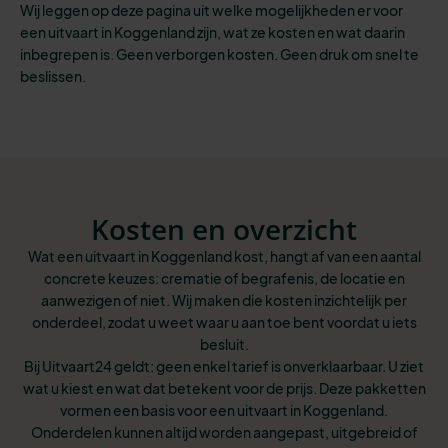
Wij leggen op deze pagina uit welke mogelijkheden er voor
een uitvaart in Koggenland zijn, wat ze kosten en wat daarin
inbegrepen is. Geen verborgen kosten. Geen druk om snel te
beslissen.
Kosten en overzicht
Wat een uitvaart in Koggenland kost, hangt af van een aantal
concrete keuzes: crematie of begrafenis, de locatie en
aanwezigen of niet. Wij maken die kosten inzichtelijk per
onderdeel, zodat u weet waar u aan toe bent voordat u iets
besluit.
Bij Uitvaart24 geldt: geen enkel tarief is onverklaarbaar. U ziet
wat u kiest en wat dat betekent voor de prijs. Deze pakketten
vormen een basis voor een uitvaart in Koggenland.
Onderdelen kunnen altijd worden aangepast, uitgebreid of