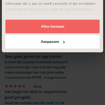
en correct.
informatie die u aan ze heeft verstrekt of die ze hebben
In één woord geweldig!
verzameld op basis van uw gebruik van hun services.
Olaf van der Wilt
Alles is, in overleg, goed geregeld, ook
met de verzekering.
Alles toestaan
Door dat de zaken goed zijn afgehandeld
kunnen wij, de neven en nichten, een
Aanpassen
berustende afsluiting maken.
D.P.den Held
Zeer goed gezien de lage kosten.
Ik weet dat ophalen in avond & weekend
meer kosten zijn, maar ook dan nog vele
malen voordeliger dan mijn plaatselijke
Crematorium die €1998,- vraagt en veel ...
Dirck
Van begin tot eind zo respectvol en
goed geregeld.
Vanaf het ophalen van mijn vader tot de