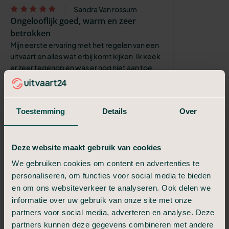
Sandra Van rossum
Ongelooflijk goed, warm en zeer
betrokken
Mijn eerste ervaring met het regelen van een
uitvaart en alles wat erbij komt kijken. Ik keek
er zeer tegenop en was er nog niet aan toe.
Na het overlijden van ...
Monique, Louisa Chapman
10
Toestemming
Details
Over
Accuraat, meedenkend en praktisch
D.
Deze website maakt gebruik van cookies
Voelde als warm, begripvol en een
We gebruiken cookies om content en advertenties te
luisterend oor.
personaliseren, om functies voor social media te bieden
Vanaf begin tot en met einde van de
verzorging uitvaart was het perfect geregeld.
en om ons websiteverkeer te analyseren. Ook delen we
informatie over uw gebruik van onze site met onze
Romy Sijffers
partners voor social media, adverteren en analyse. Deze
Fijn bedrijf, duidelijk en overzichtelijk
partners kunnen deze gegevens combineren met andere